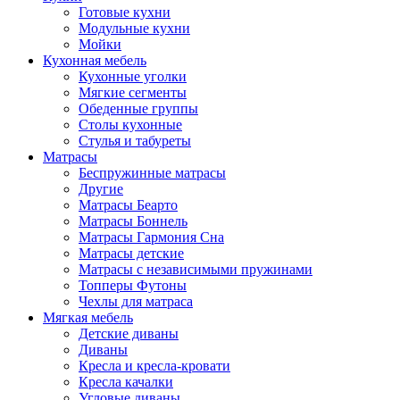
Готовые кухни
Модульные кухни
Мойки
Кухонная мебель
Кухонные уголки
Мягкие сегменты
Обеденные группы
Столы кухонные
Стулья и табуреты
Матрасы
Беспружинные матрасы
Другие
Матрасы Беарто
Матрасы Боннель
Матрасы Гармония Сна
Матрасы детские
Матрасы с независимыми пружинами
Топперы Футоны
Чехлы для матраса
Мягкая мебель
Детские диваны
Диваны
Кресла и кресла-кровати
Кресла качалки
Угловые диваны