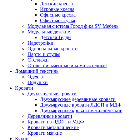
Детские кресла
Игровые кресла
Офисные кресла
Офисные стулья
Модульная система Город ф-ка SV Мебель
Модульные детские
Детская Тедди
Надстройки
Односпальные кровати
Парты и стулья
Стеллажи
Столы письменные и компьютерные
Домашний текстиль
Одеяла
Подушки
Кровати
Двухъярусные кровати
Двухъярусные деревянные кровати
Двухъярусные кровати ЛДСП и МДФ
Двухъярусные кровати металлические
Деревянные кровати
Кровати из ЛДСП и МДФ
Кровати металлические
Кровати мягкие
Кухни