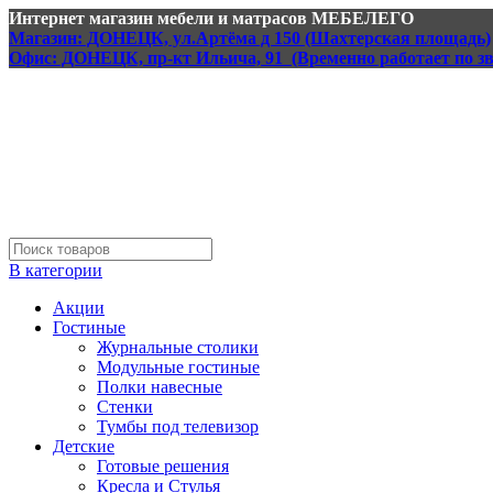
Интернет магазин мебели и матрасов МЕБЕЛЕГО
Магазин: ДОНЕЦК, ул.Артёма д 150 (Шахтерская площадь)
Офис: ДОНЕЦК, пр-кт Ильича, 91 (Временно работает по з
В категории
Акции
Гостиные
Журнальные столики
Модульные гостиные
Полки навесные
Стенки
Тумбы под телевизор
Детские
Готовые решения
Кресла и Стулья