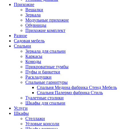
Прихожие
Вешалки
Зеркала
Модульные прихожие
Обувницы
Прихожие комплект
Разное
Садовая мебель
Спальни
Зеркала для спальни
Каркасы
Комоды
Прикроватные тумбы
Пуфы и банкетки
Раскладушки
Спальные гарнитуры
Спальня Медина фабрика Стенд Мебель
Спальня Палермо фабрика Стиль
Туалетные столики
Шкафы для спальни
Услуги
Шкафы
Стеллажи
Угловые консоли
Шкафы витрина