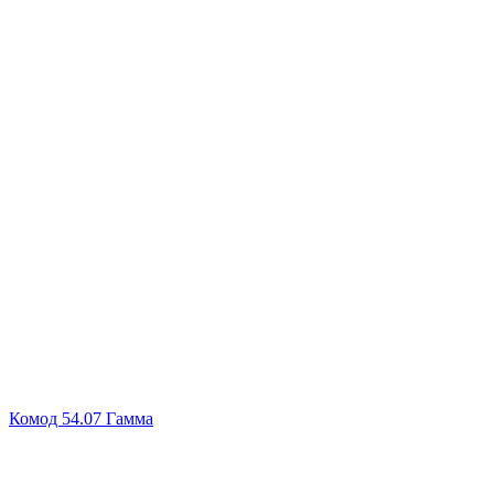
–
16,750
руб.
Комод 54.07 Гамма