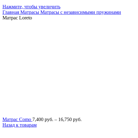
Нажмите, чтобы увеличить
Главная
Матрасы
Матрасы с независимыми пружинами
Матрас Loreto
Диапазон
Матрас Como
7,400
руб.
–
16,750
руб.
цен:
Назад к товарам
7,400
руб.