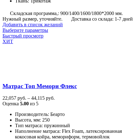
Ткань
:
Трикотаж
Складская программа,: 900/1400/1600/1800*2000 мм.
Нужный размер, уточняйте.
Доставка со склада: 1-7 дней
Добавить в список желаний
Этот
Выберите параметры
товар
Быстрый просмотр
имеет
ХИТ
несколько
вариаций.
Опции
можно
выбрать
на
странице
Матрас Топ Мемори Флекс
товара.
Диапазон
22,057
руб.
–
44,115
руб.
цен:
Оценка
5.00
из 5
22,057
Производитель
:
Беарто
руб.
Высота, мм
:
250
–
Тип матраса
:
пружинный
44,115
Наполнение матраса
:
Flex Foam, латексированная
руб.
кокосовая койра, мемориформ, термовойлок