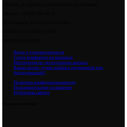
Донецк, ул. Артема д 150 (Шахтерская площадь)
Феникс: +7(949)-500-88-22
ИП Резников Алексей Викторович
ОГРНИП 323930100115918
ИНН 930900120640
Виды и отличия матрасов
Спите комфортно на матрацах
Инструкция по эксплуатации матраса
Какой матрас лучше выбрать пружинный или
беспружинный?
Политика конфиденциальности
Пользовательское соглашение
Публичная оферта
Популярные бренды