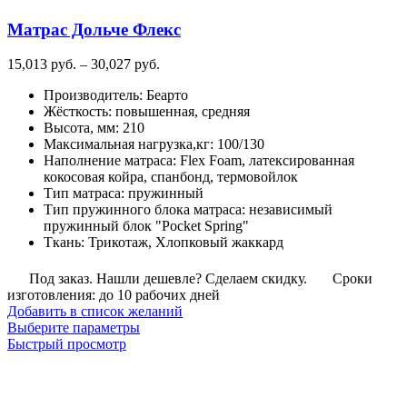
на
Матрас Дольче Флекс
странице
товара.
Диапазон
15,013
руб.
–
30,027
руб.
цен:
Производитель
:
Беарто
15,013
Жёсткость
:
повышенная, средняя
руб.
Высота, мм
:
210
–
Максимальная нагрузка,кг
:
100/130
30,027
Наполнение матраса
:
Flex Foam, латексированная
руб.
кокосовая койра, спанбонд, термовойлок
Тип матраса
:
пружинный
Тип пружинного блока матраса
:
независимый
пружинный блок "Pocket Spring"
Ткань
:
Трикотаж, Хлопковый жаккард
Под заказ. Нашли дешевле? Сделаем скидку.
Сроки
изготовления: до 10 рабочих дней
Добавить в список желаний
Этот
Выберите параметры
товар
Быстрый просмотр
имеет
несколько
вариаций.