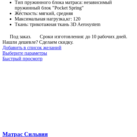
Тип пружинного блока матраса
:
независимый
пружинный блок "Pocket Spring"
Жёсткость
:
мягкий, средняя
Максимальная нагрузка,кг
:
120
Ткань
:
трикотажная ткань 3D Aerosystem
Под заказ.
Сроки изготовления: до 10 рабочих дней.
Нашли дешевле? Сделаем скидку.
Добавить в список желаний
Этот
Выберите параметры
товар
Быстрый просмотр
имеет
несколько
вариаций.
Опции
можно
выбрать
на
странице
товара.
Матрас Сильвия