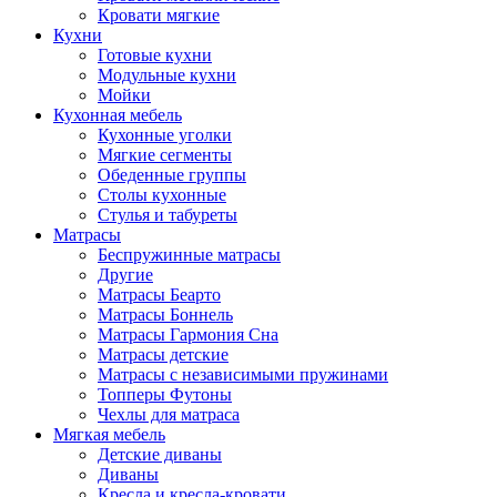
Кровати мягкие
Кухни
Готовые кухни
Модульные кухни
Мойки
Кухонная мебель
Кухонные уголки
Мягкие сегменты
Обеденные группы
Столы кухонные
Стулья и табуреты
Матрасы
Беспружинные матрасы
Другие
Матрасы Беарто
Матрасы Боннель
Матрасы Гармония Сна
Матрасы детские
Матрасы с независимыми пружинами
Топперы Футоны
Чехлы для матраса
Мягкая мебель
Детские диваны
Диваны
Кресла и кресла-кровати