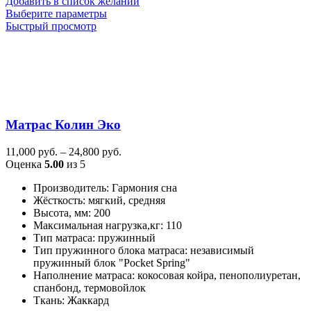
Добавить в список желаний
Этот
Выберите параметры
товар
Быстрый просмотр
имеет
несколько
вариаций.
Опции
можно
выбрать
на
Матрас Колин Эко
странице
товара.
Диапазон
11,000
руб.
–
24,800
руб.
цен:
Оценка
5.00
из 5
11,000
Производитель
:
Гармония сна
руб.
Жёсткость
:
мягкий, средняя
–
Высота, мм
:
200
24,800
Максимальная нагрузка,кг
:
110
руб.
Тип матраса
:
пружинный
Тип пружинного блока матраса
:
независимый
пружинный блок "Pocket Spring"
Наполнение матраса
:
кокосовая койра, пенополиуретан,
спанбонд, термовойлок
Ткань
:
Жаккард