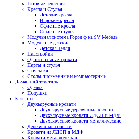
Готовые решения
Кресла и Стулья
Детские кресла
Игровые кресла
Офисные кресла
Офисные стулья
Модульная система Город ф-ка SV Мебель
Модульные детские
Детская Тедди
Надстройки
Односпальные кровати
Парты и стулья
Стеллажи
Столы письменные и компьютерные
Домашний текстиль
Одеяла
Подушки
Кровати
Двухъярусные кровати
Двухъярусные деревянные кровати
Двухъярусные кровати ЛДСП и МДФ
Двухъярусные кровати металлические
Деревянные кровати
Кровати из ЛДСП и МДФ
Кровати металлические