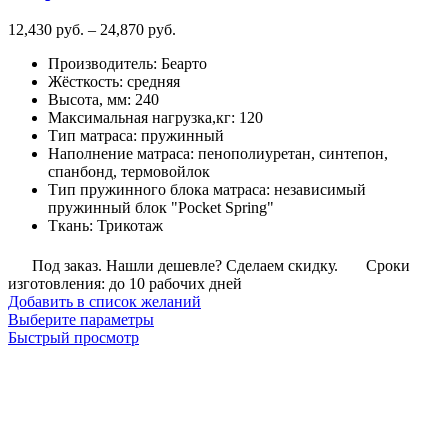
Диапазон
12,430
руб.
–
24,870
руб.
цен:
Производитель
:
Беарто
12,430
Жёсткость
:
средняя
руб.
Высота, мм
:
240
–
Максимальная нагрузка,кг
:
120
24,870
Тип матраса
:
пружинный
руб.
Наполнение матраса
:
пенополиуретан, синтепон,
спанбонд, термовойлок
Тип пружинного блока матраса
:
независимый
пружинный блок "Pocket Spring"
Ткань
:
Трикотаж
Под заказ. Нашли дешевле? Сделаем скидку.
Сроки
изготовления: до 10 рабочих дней
Добавить в список желаний
Этот
Выберите параметры
товар
Быстрый просмотр
имеет
несколько
вариаций.
Опции
можно
выбрать