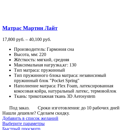
вариаций.
Опции
можно
выбрать
на
Матрас Мартин Лайт
странице
товара.
Диапазон
17,800
руб.
–
40,100
руб.
цен:
Производитель
:
Гармония сна
17,800
Высота, мм
:
220
руб.
Жёсткость
:
мягкий, средняя
–
Максимальная нагрузка,кг
:
130
40,100
Тип матраса
:
пружинный
руб.
Тип пружинного блока матраса
:
независимый
пружинный блок "Pocket Spring"
Наполнение матраса
:
Flex Foam, латексированная
кокосовая койра, натуральный латекс, термовойлок
Ткань
:
трикотажная ткань 3D Aerosystem
Под заказ.
Сроки изготовления: до 10 рабочих дней
Нашли дешевле? Сделаем скидку.
Добавить в список желаний
Этот
Выберите параметры
товар
Быстрый просмотр