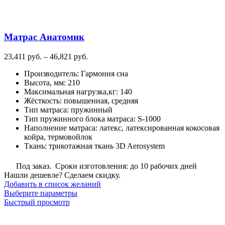
Опции
можно
выбрать
на
Матрас Анатомик
странице
товара.
Диапазон
23,411
руб.
–
46,821
руб.
цен:
Производитель
:
Гармония сна
23,411
Высота, мм
:
210
руб.
Максимальная нагрузка,кг
:
140
–
Жёсткость
:
повышенная, средняя
46,821
Тип матраса
:
пружинный
руб.
Тип пружинного блока матраса
:
S-1000
Наполнение матраса
:
латекс, латексированная кокосовая
койра, термовойлок
Ткань
:
трикотажная ткань 3D Aerosystem
Под заказ. Сроки изготовления: до 10 рабочих дней
Нашли дешевле? Сделаем скидку.
Добавить в список желаний
Этот
Выберите параметры
товар
Быстрый просмотр
имеет
несколько