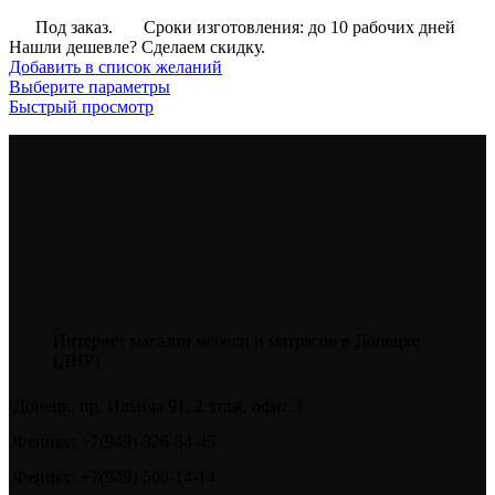
Под заказ.
Сроки изготовления: до 10 рабочих дней
Нашли дешевле? Сделаем скидку.
Добавить в список желаний
Этот
Выберите параметры
товар
Быстрый просмотр
имеет
несколько
вариаций.
Опции
можно
выбрать
на
странице
товара.
Интернет магазин мебели и матрасов в Донецке
(ДНР)
Донецк, пр. Ильича 91, 2 этаж, офис 3
Феникс: +7(949)-326-84-45
Феникс: +7(949)-500-14-14