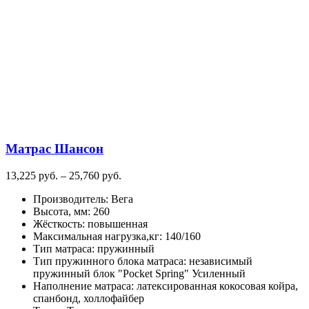
Матрас Шансон
Диапазон
13,225
руб.
–
25,760
руб.
цен:
Производитель
:
Вега
13,225
Высота, мм
:
260
руб.
Жёсткость
:
повышенная
–
Максимальная нагрузка,кг
:
140/160
25,760
Тип матраса
:
пружинный
руб.
Тип пружинного блока матраса
:
независимый
пружинный блок "Pocket Spring" Усиленный
Наполнение матраса
:
латексированная кокосовая койра,
спанбонд, холлофайбер