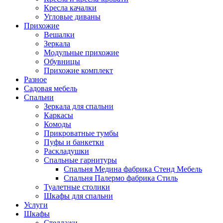
Кресла качалки
Угловые диваны
Прихожие
Вешалки
Зеркала
Модульные прихожие
Обувницы
Прихожие комплект
Разное
Садовая мебель
Спальни
Зеркала для спальни
Каркасы
Комоды
Прикроватные тумбы
Пуфы и банкетки
Раскладушки
Спальные гарнитуры
Спальня Медина фабрика Стенд Мебель
Спальня Палермо фабрика Стиль
Туалетные столики
Шкафы для спальни
Услуги
Шкафы
Стеллажи