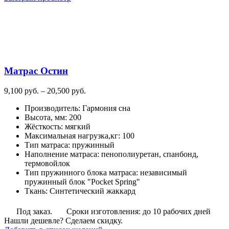
имеет
несколько
вариаций.
Опции
можно
выбрать
на
Матрас Остин
странице
товара.
Диапазон
9,100
руб.
–
20,500
руб.
цен:
Производитель
:
Гармония сна
9,100
Высота, мм
:
200
руб.
Жёсткость
:
мягкий
–
Максимальная нагрузка,кг
:
100
20,500
Тип матраса
:
пружинный
руб.
Наполнение матраса
:
пенополиуретан, спанбонд,
термовойлок
Тип пружинного блока матраса
:
независимый
пружинный блок "Pocket Spring"
Ткань
:
Синтетический жаккард
Под заказ.
Сроки изготовления: до 10 рабочих дней
Нашли дешевле? Сделаем скидку.