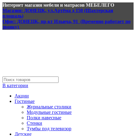
Интернет магазин мебели и матрасов МЕБЕЛЕГО
Магазин: ДОНЕЦК, ул.Артёма д 150 (Шахтерская
площадь)
Офис: ДОНЕЦК, пр-кт Ильича, 91 (Временно работает по
звонку)
В категории
Акции
Гостиные
Журнальные столики
Модульные гостиные
Полки навесные
Стенки
Тумбы под телевизор
Детские