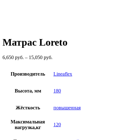
Матрас Loreto
Диапазон
6,650
руб.
–
15,050
руб.
цен:
6,650
Производитель
руб.
Lineaflex
–
15,050
Высота, мм
руб.
180
Жёсткость
повышенная
Максимальная
120
нагрузка,кг