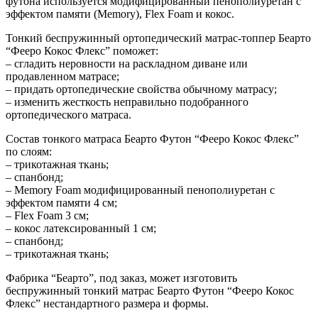
футона используется модифицированный пенополиуретан с
эффектом памяти (Memory), Flex Foam и кокос.
Тонкий беспружинный ортопедический матрас-топпер Беарто
“Фееро Кокос Флекс” поможет:
– сгладить неровности на раскладном диване или
продавленном матрасе;
– придать ортопедические свойства обычному матрасу;
– изменить жесткость неправильно подобранного
ортопедического матраса.
Состав тонкого матраса Беарто Футон “Фееро Кокос Флекс”
по слоям:
– трикотажная ткань;
– спанбонд;
– Memory Foam модифицированный пенополиуретан с
эффектом памяти 4 см;
– Flex Foam 3 см;
– кокос латексированный 1 см;
– спанбонд;
– трикотажная ткань;
Фабрика “Беарто”, под заказ, может изготовить
беспружинный тонкий матрас Беарто Футон “Фееро Кокос
Флекс” нестандартного размера и формы.