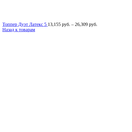
Диапазон
Топпер Дуэт Латекс 5
13,155
руб.
–
26,309
руб.
цен:
Назад к товарам
13,155
руб.
–
26,309
руб.