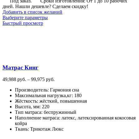
Под заказ.
Сроки изготовления: От 1 до 10 рабочих
дней. Нашли дешевле? Сделаем скидку!
Добавить в список желаний
Этот
Выберите параметры
товар
Быстрый просмотр
имеет
несколько
вариаций.
Опции
можно
выбрать
на
Матрас Кинг
странице
товара.
Диапазон
49,988
руб.
–
99,975
руб.
цен:
Производитель
:
Гармония сна
49,988
Максимальная нагрузка,кг
:
180
руб.
Жёсткость
:
жёсткий, повышенная
–
Высота, мм
:
220
99,975
Тип матраса
:
беспружинный
руб.
Наполнение матраса
:
латекс, латексированная кокосовая
койра
Ткань
:
Трикотаж Люкс