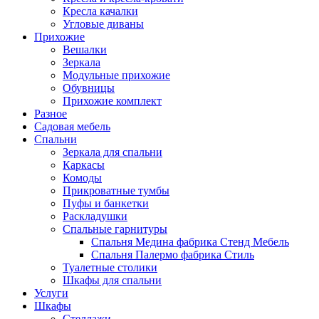
Кресла качалки
Угловые диваны
Прихожие
Вешалки
Зеркала
Модульные прихожие
Обувницы
Прихожие комплект
Разное
Садовая мебель
Спальни
Зеркала для спальни
Каркасы
Комоды
Прикроватные тумбы
Пуфы и банкетки
Раскладушки
Спальные гарнитуры
Спальня Медина фабрика Стенд Мебель
Спальня Палермо фабрика Стиль
Туалетные столики
Шкафы для спальни
Услуги
Шкафы
Стеллажи