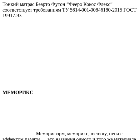
Тонкий матрас Беарто Футон “Фееро Кокос Флекс”
соответствует требованиям ТУ 5614-001-00846180-2015 ГОСТ
19917-93
МЕМОРИКС
Мемориформ, меморикс, memory, пена с
эффектом памяти — это названия одного и того же материала,