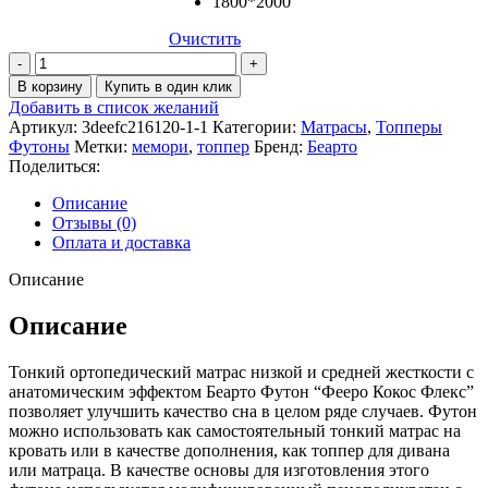
1800*2000
Очистить
Количество
товара
В корзину
Купить в один клик
Топпер
Добавить в список желаний
Фееро
Артикул:
3deefc216120-1-1
Категории:
Матрасы
,
Топперы
Кокос
Футоны
Метки:
мемори
,
топпер
Бренд:
Беарто
Флекс
Поделиться:
Описание
Отзывы (0)
Оплата и доставка
Описание
Описание
Тонкий ортопедический матрас низкой и средней жесткости с
анатомическим эффектом Беарто Футон “Фееро Кокос Флекс”
позволяет улучшить качество сна в целом ряде случаев. Футон
можно использовать как самостоятельный тонкий матрас на
кровать или в качестве дополнения, как топпер для дивана
или матраца. В качестве основы для изготовления этого