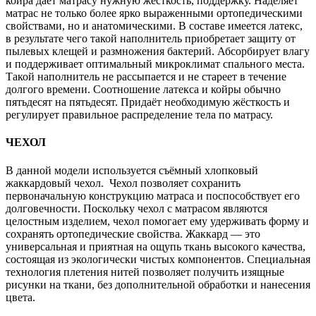
койра
даёт матрасу нужную жёсткость, поддержку. Наделяет
матрас не только более ярко выраженными ортопедическими
свойствами, но и анатомическими. В составе имеется латекс,
в результате чего такой наполнитель приобретает защиту от
пылевых клещей и размножения бактерий. Абсорбирует влагу
и поддерживает оптимальный микроклимат спального места.
Такой наполнитель не рассыпается и не стареет в течение
долгого времени. Соотношение латекса и койры обычно
пятьдесят на пятьдесят. Придаёт необходимую жёсткость и
регулирует правильное распределение тела по матрасу.
ЧЕХОЛ
В данной модели используется съёмный хлопковый
жаккардовый чехол. Чехол позволяет сохранить
первоначальную конструкцию матраса и поспособствует его
долговечности. Поскольку чехол с матрасом являются
целостным изделием, чехол помогает ему удерживать форму и
сохранять ортопедические свойства. Жаккард — это
универсальная и приятная на ощупь ткань высокого качества,
состоящая из экологически чистых компонентов. Специальная
технология плетения нитей позволяет получить изящные
рисунки на ткани, без дополнительной обработки и нанесения
цвета.