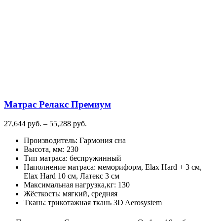
вариаций.
Опции
можно
выбрать
на
странице
товара.
Матрас Релакс Премиум
Диапазон
27,644
руб.
–
55,288
руб.
цен:
Производитель
:
Гармония сна
27,644
Высота, мм
:
230
руб.
Тип матраса
:
беспружинный
–
Наполнение матраса
:
мемориформ, Elax Hard + 3 см,
55,288
Elax Hard 10 см, Латекс 3 см
руб.
Максимальная нагрузка,кг
:
130
Жёсткость
:
мягкий, средняя
Ткань
:
трикотажная ткань 3D Aerosystem