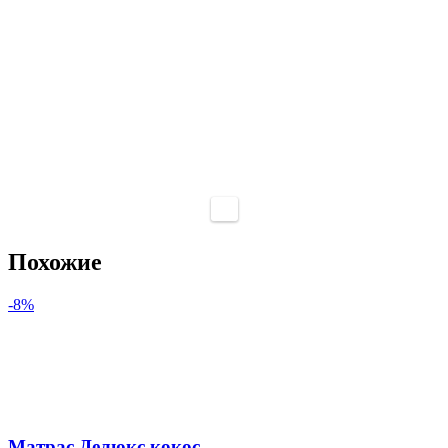
Похожие
-8%
Матрас Делюкс кокос