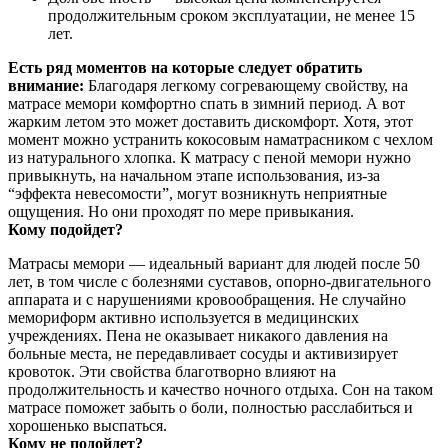
продолжительным сроком эксплуатации, не менее 15
лет.
Есть ряд моментов на которые следует обратить
внимание:
Благодаря легкому согревающему свойству, на
матрасе мемори комфортно спать в зимний период. А вот
жарким летом это может доставить дискомфорт. Хотя, этот
момент можно устранить кокосовым наматрасником с чехлом
из натурального хлопка. К матрасу с пеной мемори нужно
привыкнуть, на начальном этапе использования, из-за
“эффекта невесомости”, могут возникнуть неприятные
ощущения. Но они проходят по мере привыкания.
Кому подойдет?
Матрасы мемори — идеальный вариант для людей после 50
лет, в том числе с болезнями суставов, опорно-двигательного
аппарата и с нарушениями кровообращения. Не случайно
мемориформ активно используется в медицинских
учреждениях. Пена не оказывает никакого давления на
больные места, не передавливает сосуды и активизирует
кровоток. Эти свойства благотворно влияют на
продолжительность и качество ночного отдыха. Сон на таком
матрасе поможет забыть о боли, полностью расслабиться и
хорошенько выспаться.
Кому не подойдет?