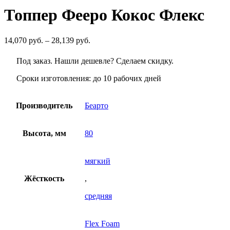
Топпер Фееро Кокос Флекс
Диапазон
14,070
руб.
–
28,139
руб.
цен:
14,070
Под заказ. Нашли дешевле? Сделаем скидку.
руб.
–
Сроки изготовления: до 10 рабочих дней
28,139
руб.
Производитель
Беарто
Высота, мм
80
мягкий
Жёсткость
,
средняя
Flex Foam