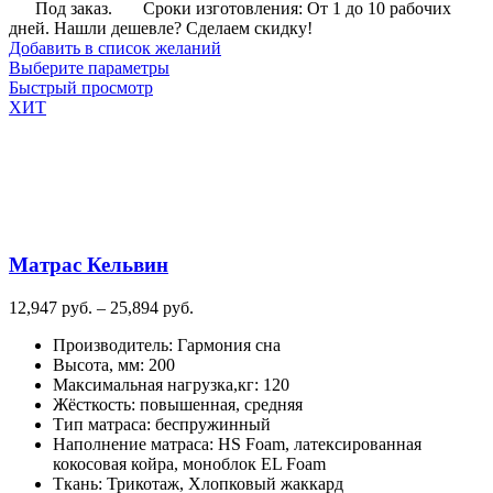
Под заказ.
Сроки изготовления: От 1 до 10 рабочих
дней. Нашли дешевле? Сделаем скидку!
Добавить в список желаний
Этот
Выберите параметры
товар
Быстрый просмотр
имеет
ХИТ
несколько
вариаций.
Опции
можно
выбрать
на
странице
Матрас Кельвин
товара.
Диапазон
12,947
руб.
–
25,894
руб.
цен:
Производитель
:
Гармония сна
12,947
Высота, мм
:
200
руб.
Максимальная нагрузка,кг
:
120
–
Жёсткость
:
повышенная, средняя
25,894
Тип матраса
:
беспружинный
руб.
Наполнение матраса
:
HS Foam, латексированная
кокосовая койра, моноблок EL Foam
Ткань
:
Трикотаж, Хлопковый жаккард