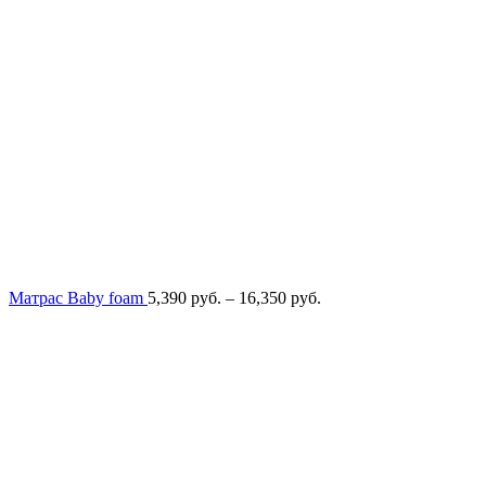
Диапазон
Матрас Baby foam
5,390
руб.
–
16,350
руб.
цен:
5,390
руб.
–
16,350
руб.