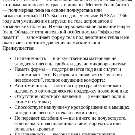
которым наполняют матрасы и диваны. Memory Foam (англ.)
— полимерная пена на основе полиуретана или
вязкоэластичный ППУ. Была создана учеными NASA в 1966
году для уменьшения нагрузки на тела астронавтов в
космических полетах. Имела первоначальное название temper
foam. Обладает отличительной особенностью “эффектом
памяти” — запоминает форму тела под действием тепла и не
оказывает ответного давления на мягкие ткани.
Преимущества:
Гигиеничность — в искусственном материале не
заводится плесень, грибок и другие микроорганизмы;
Память формы — подстраивается под ваш силуэт и
“запоминает” его. В результате появляется “чувство
невесомости”, полное ощущение комфорта;
Анатомичность — плотная структура обеспечивает
идеальную ортопедическую поддержку позвоночника;
Отсутствие обратного давления — уменьшает боли в
спине и суставах;
Способствует наилучшему кровообращению в мышцах,
вследствие чего не затекают руки-ноги;
Не передает колебания — вы ничего не почувствуете,
если ваша вторая половинка станет ворочаться или
вставать с кровати;
Долговечность — высокая цена компенсируется