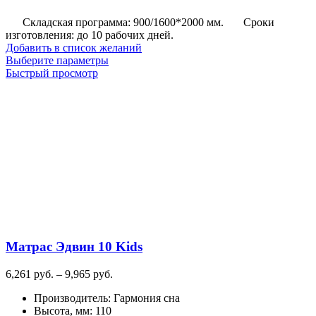
Складская программа: 900/1600*2000 мм.
Сроки
изготовления: до 10 рабочих дней.
Добавить в список желаний
Этот
Выберите параметры
товар
Быстрый просмотр
имеет
несколько
вариаций.
Опции
можно
выбрать
на
странице
товара.
Матрас Эдвин 10 Kids
Диапазон
6,261
руб.
–
9,965
руб.
цен:
Производитель
:
Гармония сна
6,261
Высота, мм
:
110
руб.