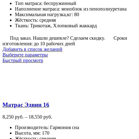
Тип матраса
:
беспружинный
–
Наполнение матраса
:
моноблок из пенополиуретана
9,965
Максимальная нагрузка,кг
:
80
руб.
Жёсткость
:
средняя
Ткань
:
Трикотаж, Хлопковый жаккард
Под заказ. Нашли дешевле? Сделаем скидку.
Сроки
изготовления: до 10 рабочих дней
Добавить в список желаний
Этот
Выберите параметры
товар
Быстрый просмотр
имеет
несколько
вариаций.
Опции
можно
выбрать
на
Матрас Эдвин 16
странице
товара.
Диапазон
8,250
руб.
–
18,550
руб.
цен:
Производитель
:
Гармония сна
8,250
Высота, мм
:
170
руб.
Жёсткость
:
средняя
–