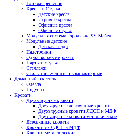
Готовые решения
Кресла и Стулья
Детские кресла
Игровые кресла
Офисные кресла
Офисные стулья
Модульная система Город ф-ка SV Мебель
Модульные детские
Детская Тедди
Надстройки
Односпальные кровати
Парты и стулья
Стеллажи
Столы письменные и компьютерные
Домашний текстиль
Одеяла
Подушки
Кровати
Двухъярусные кровати
Двухъярусные деревянные кровати
Двухъярусные кровати ЛДСП и МДФ
Двухъярусные кровати металлические
Деревянные кровати
Кровати из ЛДСП и МДФ
Кровати металлические