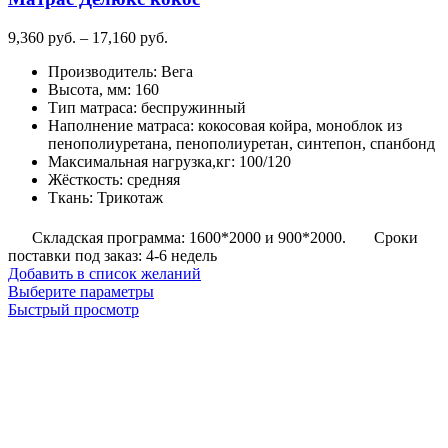
Диапазон
9,360
руб.
–
17,160
руб.
цен:
Производитель
:
Вега
9,360
Высота, мм
:
160
руб.
Тип матраса
:
беспружинный
–
Наполнение матраса
:
кокосовая койра, моноблок из
17,160
пенополиуретана, пенополиуретан, синтепон, спанбонд
руб.
Максимальная нагрузка,кг
:
100/120
Жёсткость
:
средняя
Ткань
:
Трикотаж
Складская программа: 1600*2000 и 900*2000.
Сроки
поставки под заказ: 4-6 недель
Добавить в список желаний
Этот
Выберите параметры
товар
Быстрый просмотр
имеет
несколько
вариаций.
Опции
можно
выбрать
на