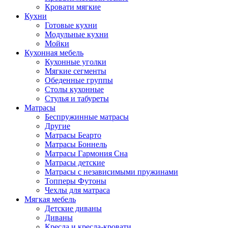
Кровати мягкие
Кухни
Готовые кухни
Модульные кухни
Мойки
Кухонная мебель
Кухонные уголки
Мягкие сегменты
Обеденные группы
Столы кухонные
Стулья и табуреты
Матрасы
Беспружинные матрасы
Другие
Матрасы Беарто
Матрасы Боннель
Матрасы Гармония Сна
Матрасы детские
Матрасы с независимыми пружинами
Топперы Футоны
Чехлы для матраса
Мягкая мебель
Детские диваны
Диваны
Кресла и кресла-кровати