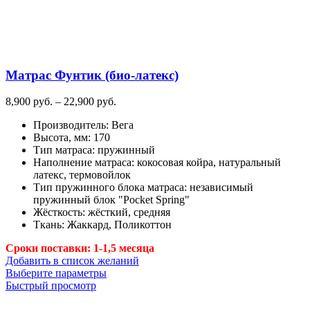
странице
товара.
Матрас Фунтик (био-латекс)
Диапазон
8,900
руб.
–
22,900
руб.
цен:
Производитель
:
Вега
8,900
Высота, мм
:
170
руб.
Тип матраса
:
пружинный
–
Наполнение матраса
:
кокосовая койра, натуральный
22,900
латекс, термовойлок
руб.
Тип пружинного блока матраса
:
независимый
пружинный блок "Pocket Spring"
Жёсткость
:
жёсткий, средняя
Ткань
:
Жаккард, Поликоттон
Сроки поставки: 1-1,5 месяца
Добавить в список желаний
Этот
Выберите параметры
товар
Быстрый просмотр
имеет
несколько