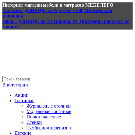
Интернет магазин мебели и матрасов МЕБЕЛЕГО
Магазин: ДОНЕЦК, ул.Артёма д 150 (Шахтерская
площадь)
Офис: ДОНЕЦК, пр-кт Ильича, 91 (Временно работает по
звонку)
В категории
Акции
Гостиные
Журнальные столики
Модульные гостиные
Полки навесные
Стенки
Тумбы под телевизор
Детские