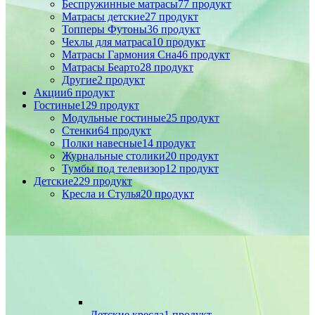
Беспружинные матрасы
77 продукт
Матрасы детские
27 продукт
Топперы Футоны
36 продукт
Чехлы для матраса
10 продукт
Матрасы Гармония Сна
46 продукт
Матрасы Беарто
28 продукт
Другие
2 продукт
Акции
6 продукт
Гостиные
129 продукт
Модульные гостиные
25 продукт
Стенки
64 продукт
Полки навесные
14 продукт
Журнальные столики
20 продукт
Тумбы под телевизор
12 продукт
Детские
229 продукт
Кресла и Стулья
20 продукт
Детские кресла
1 продукт