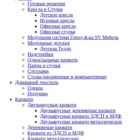
Готовые решения
Кресла и Стулья
Детские кресла
Игровые кресла
Офисные кресла
Офисные стулья
Модульная система Город ф-ка SV Мебель
Модульные детские
Детская Тедди
Надстройки
Односпальные кровати
Парты и стулья
Стеллажи
Столы письменные и компьютерные
Домашний текстиль
Одеяла
Подушки
Кровати
Двухъярусные кровати
Двухъярусные деревянные кровати
Двухъярусные кровати ЛДСП и МДФ
Двухъярусные кровати металлические
Деревянные кровати
Кровати из ЛДСП и МДФ
Кровати металлические