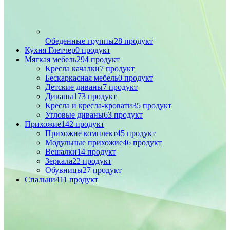
Обеденные группы
28 продукт
Кухня Глетчер
0 продукт
Мягкая мебель
294 продукт
Кресла качалки
7 продукт
Бескаркасная мебель
0 продукт
Детские диваны
7 продукт
Диваны
173 продукт
Кресла и кресла-кровати
35 продукт
Угловые диваны
63 продукт
Прихожие
142 продукт
Прихожие комплект
45 продукт
Модульные прихожие
46 продукт
Вешалки
14 продукт
Зеркала
22 продукт
Обувницы
27 продукт
Спальни
411 продукт