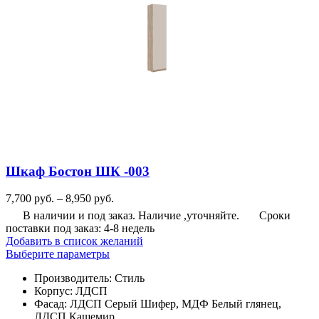
Шкаф Бостон ШК -003
Диапазон
7,700
руб.
–
8,950
руб.
цен:
В наличии и под заказ. Наличие ,уточняйте.
Сроки
7,700
поставки под заказ: 4-8 недель
руб.
Добавить в список желаний
–
Этот
Выберите параметры
8,950
товар
руб.
Производитель
:
Стиль
имеет
Корпус
:
ЛДСП
несколько
Фасад
:
ЛДСП Серый Шифер, МДФ Белый глянец,
вариаций.
ЛДСП Кашемир
Опции