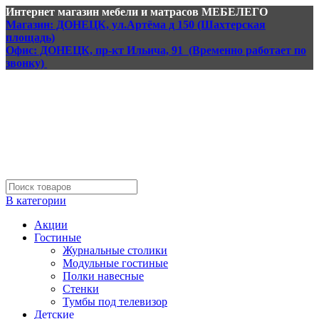
Интернет магазин мебели и матрасов МЕБЕЛЕГО
Магазин: ДОНЕЦК, ул.Артёма д 150 (Шахтерская
площадь)
Офис: ДОНЕЦК, пр-кт Ильича, 91 (Временно работает по
звонку)
В категории
Акции
Гостиные
Журнальные столики
Модульные гостиные
Полки навесные
Стенки
Тумбы под телевизор
Детские