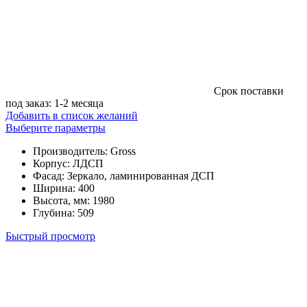
Cрок поставки
под заказ: 1-2 месяца
Добавить в список желаний
Этот
Выберите параметры
товар
Производитель
:
Gross
имеет
Корпус
:
ЛДСП
несколько
Фасад
:
Зеркало, ламинированная ДСП
вариаций.
Ширина
:
400
Опции
Высота, мм
:
1980
можно
Глубина
:
509
выбрать
на
Быстрый просмотр
странице
товара.