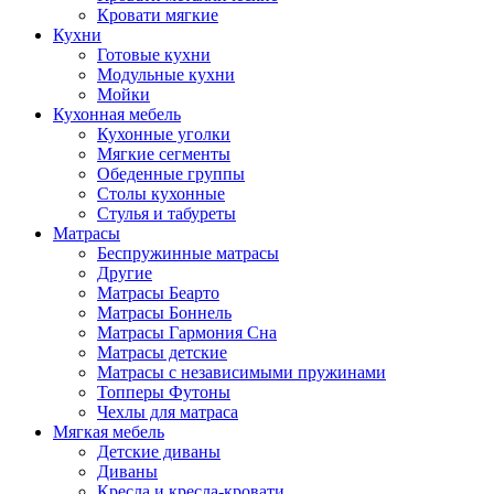
Кровати мягкие
Кухни
Готовые кухни
Модульные кухни
Мойки
Кухонная мебель
Кухонные уголки
Мягкие сегменты
Обеденные группы
Столы кухонные
Стулья и табуреты
Матрасы
Беспружинные матрасы
Другие
Матрасы Беарто
Матрасы Боннель
Матрасы Гармония Сна
Матрасы детские
Матрасы с независимыми пружинами
Топперы Футоны
Чехлы для матраса
Мягкая мебель
Детские диваны
Диваны
Кресла и кресла-кровати