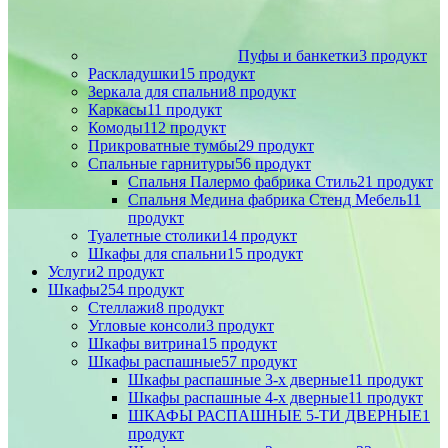
Пуфы и банкетки
3 продукт
Раскладушки
15 продукт
Зеркала для спальни
8 продукт
Каркасы
11 продукт
Комоды
112 продукт
Прикроватные тумбы
29 продукт
Спальные гарнитуры
56 продукт
Спальня Палермо фабрика Стиль
21 продукт
Спальня Медина фабрика Стенд Мебель
11
продукт
Туалетные столики
14 продукт
Шкафы для спальни
15 продукт
Услуги
2 продукт
Шкафы
254 продукт
Стеллажи
8 продукт
Угловые консоли
3 продукт
Шкафы витрина
15 продукт
Шкафы распашные
57 продукт
Шкафы распашные 3-х дверные
11 продукт
Шкафы распашные 4-х дверные
11 продукт
ШКАФЫ РАСПАШНЫЕ 5-ТИ ДВЕРНЫЕ
1
продукт