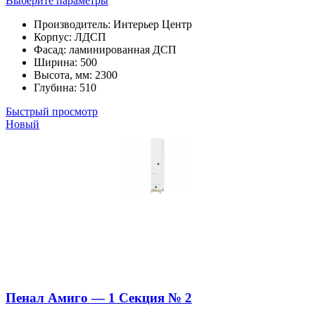
Выберите параметры
товар
Производитель
:
Интерьер Центр
имеет
Корпус
:
ЛДСП
несколько
Фасад
:
ламинированная ДСП
вариаций.
Ширина
:
500
Опции
Высота, мм
:
2300
можно
Глубина
:
510
выбрать
на
Быстрый просмотр
странице
Новый
товара.
Пенал Амиго — 1 Секция № 2