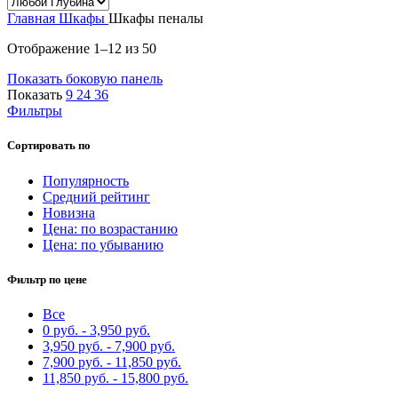
Главная
Шкафы
Шкафы пеналы
Сортировка:
Отображение 1–12 из 50
самые
Показать боковую панель
недавние
Показать
9
24
36
Фильтры
Сортировать по
Популярность
Средний рейтинг
Новизна
Цена: по возрастанию
Цена: по убыванию
Фильтр по цене
Все
0
руб.
-
3,950
руб.
3,950
руб.
-
7,900
руб.
7,900
руб.
-
11,850
руб.
11,850
руб.
-
15,800
руб.