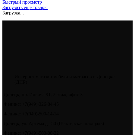
Быстрый просмотр
Загрузить еще товары
Загрузка...
Интернет магазин мебели и матрасов в Донецке
(ДНР)
Донецк, пр. Ильича 91, 2 этаж, офис 3
Феникс: +7(949)-326-84-45
Феникс: +7(949)-500-14-14
Донецк, ул. Артема д 150 (Шахтерская площадь)
Феникс: +7(949)-500-88-22