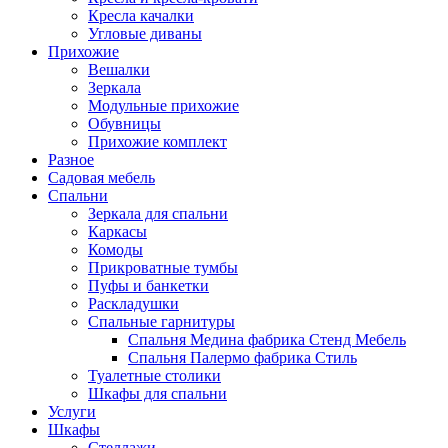
Кресла качалки
Угловые диваны
Прихожие
Вешалки
Зеркала
Модульные прихожие
Обувницы
Прихожие комплект
Разное
Садовая мебель
Спальни
Зеркала для спальни
Каркасы
Комоды
Прикроватные тумбы
Пуфы и банкетки
Раскладушки
Спальные гарнитуры
Спальня Медина фабрика Стенд Мебель
Спальня Палермо фабрика Стиль
Туалетные столики
Шкафы для спальни
Услуги
Шкафы
Стеллажи