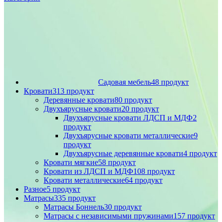
Садовая мебель
48 продукт
Кровати
313 продукт
Деревянные кровати
80 продукт
Двухъярусные кровати
20 продукт
Двухъярусные кровати ЛДСП и МДФ
2
продукт
Двухъярусные кровати металлические
9
продукт
Двухъярусные деревянные кровати
4 продукт
Кровати мягкие
58 продукт
Кровати из ЛДСП и МДФ
108 продукт
Кровати металлические
64 продукт
Разное
5 продукт
Матрасы
335 продукт
Матрасы Боннель
30 продукт
Матрасы с независимыми пружинами
157 продукт