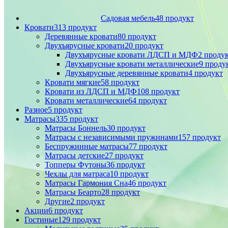
Садовая мебель
48 продукт
Кровати
313 продукт
Деревянные кровати
80 продукт
Двухъярусные кровати
20 продукт
Двухъярусные кровати ЛДСП и МДФ
2 проду
Двухъярусные кровати металлические
9 проду
Двухъярусные деревянные кровати
4 продукт
Кровати мягкие
58 продукт
Кровати из ЛДСП и МДФ
108 продукт
Кровати металлические
64 продукт
Разное
5 продукт
Матрасы
335 продукт
Матрасы Боннель
30 продукт
Матрасы с независимыми пружинами
157 продукт
Беспружинные матрасы
77 продукт
Матрасы детские
27 продукт
Топперы Футоны
36 продукт
Чехлы для матраса
10 продукт
Матрасы Гармония Сна
46 продукт
Матрасы Беарто
28 продукт
Другие
2 продукт
Акции
6 продукт
Гостиные
129 продукт