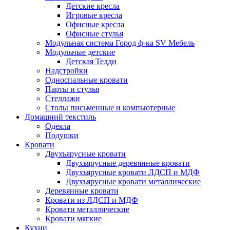
Детские кресла
Игровые кресла
Офисные кресла
Офисные стулья
Модульная система Город ф-ка SV Мебель
Модульные детские
Детская Тедди
Надстройки
Односпальные кровати
Парты и стулья
Стеллажи
Столы письменные и компьютерные
Домашний текстиль
Одеяла
Подушки
Кровати
Двухъярусные кровати
Двухъярусные деревянные кровати
Двухъярусные кровати ЛДСП и МДФ
Двухъярусные кровати металлические
Деревянные кровати
Кровати из ЛДСП и МДФ
Кровати металлические
Кровати мягкие
Кухни