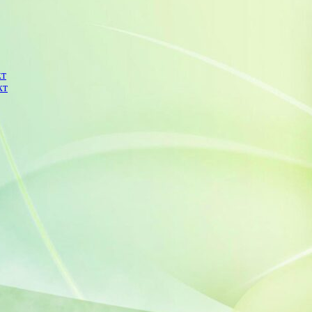
кт
кт