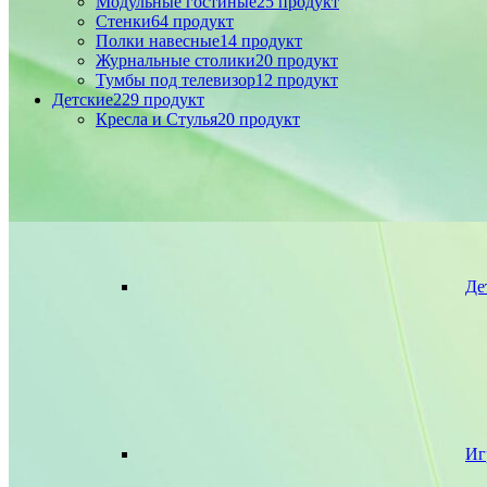
Модульные гостиные
25 продукт
Стенки
64 продукт
Полки навесные
14 продукт
Журнальные столики
20 продукт
Тумбы под телевизор
12 продукт
Детские
229 продукт
Кресла и Стулья
20 продукт
Де
Иг