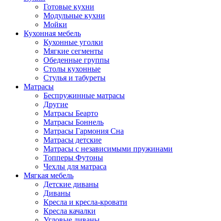
Готовые кухни
Модульные кухни
Мойки
Кухонная мебель
Кухонные уголки
Мягкие сегменты
Обеденные группы
Столы кухонные
Стулья и табуреты
Матрасы
Беспружинные матрасы
Другие
Матрасы Беарто
Матрасы Боннель
Матрасы Гармония Сна
Матрасы детские
Матрасы с независимыми пружинами
Топперы Футоны
Чехлы для матраса
Мягкая мебель
Детские диваны
Диваны
Кресла и кресла-кровати
Кресла качалки
Угловые диваны