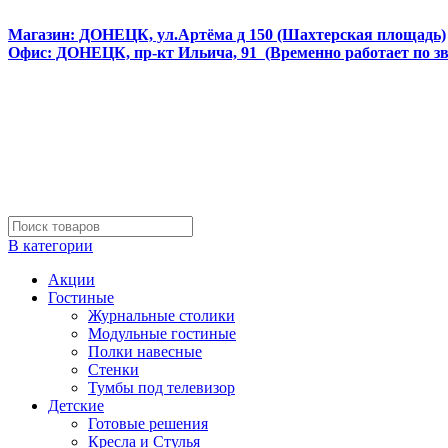
Интернет магазин мебели и матрасов МЕБЕЛЕГО
Магазин: ДОНЕЦК, ул.Артёма д 150 (Шахтерская площадь)
Офис: ДОНЕЦК, пр-кт Ильича, 91 (Временно работает по з
В категории
Акции
Гостиные
Журнальные столики
Модульные гостиные
Полки навесные
Стенки
Тумбы под телевизор
Детские
Готовые решения
Кресла и Стулья