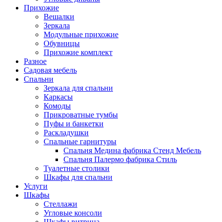
Прихожие
Вешалки
Зеркала
Модульные прихожие
Обувницы
Прихожие комплект
Разное
Садовая мебель
Спальни
Зеркала для спальни
Каркасы
Комоды
Прикроватные тумбы
Пуфы и банкетки
Раскладушки
Спальные гарнитуры
Спальня Медина фабрика Стенд Мебель
Спальня Палермо фабрика Стиль
Туалетные столики
Шкафы для спальни
Услуги
Шкафы
Стеллажи
Угловые консоли
Шкафы витрина