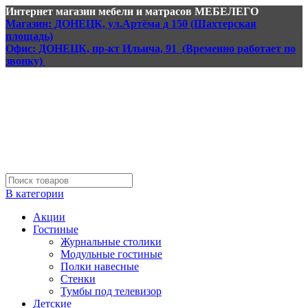
Интернет магазин мебели и матрасов МЕБЕЛЕГО
Магазин: ДОНЕЦК, ул.Артёма д 150 (Шахтерская
площадь)
Офис: ДОНЕЦК, пр-кт Ильича, 91 (Временно работает по
звонку)
В категории
Акции
Гостиные
Журнальные столики
Модульные гостиные
Полки навесные
Стенки
Тумбы под телевизор
Детские