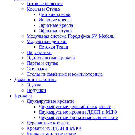
Готовые решения
Кресла и Стулья
Детские кресла
Игровые кресла
Офисные кресла
Офисные стулья
Модульная система Город ф-ка SV Мебель
Модульные детские
Детская Тедди
Надстройки
Односпальные кровати
Парты и стулья
Стеллажи
Столы письменные и компьютерные
Домашний текстиль
Одеяла
Подушки
Кровати
Двухъярусные кровати
Двухъярусные деревянные кровати
Двухъярусные кровати ЛДСП и МДФ
Двухъярусные кровати металлические
Деревянные кровати
Кровати из ЛДСП и МДФ
Кровати металлические