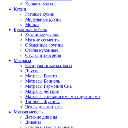
Кровати мягкие
Кухни
Готовые кухни
Модульные кухни
Мойки
Кухонная мебель
Кухонные уголки
Мягкие сегменты
Обеденные группы
Столы кухонные
Стулья и табуреты
Матрасы
Беспружинные матрасы
Другие
Матрасы Беарто
Матрасы Боннель
Матрасы Гармония Сна
Матрасы детские
Матрасы с независимыми пружинами
Топперы Футоны
Чехлы для матраса
Мягкая мебель
Детские диваны
Диваны
Кресла и кресла-кровати