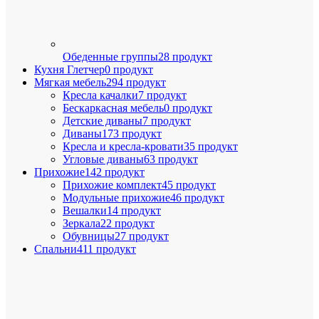
Обеденные группы
28 продукт
Кухня Глетчер
0 продукт
Мягкая мебель
294 продукт
Кресла качалки
7 продукт
Бескаркасная мебель
0 продукт
Детские диваны
7 продукт
Диваны
173 продукт
Кресла и кресла-кровати
35 продукт
Угловые диваны
63 продукт
Прихожие
142 продукт
Прихожие комплект
45 продукт
Модульные прихожие
46 продукт
Вешалки
14 продукт
Зеркала
22 продукт
Обувницы
27 продукт
Спальни
411 продукт