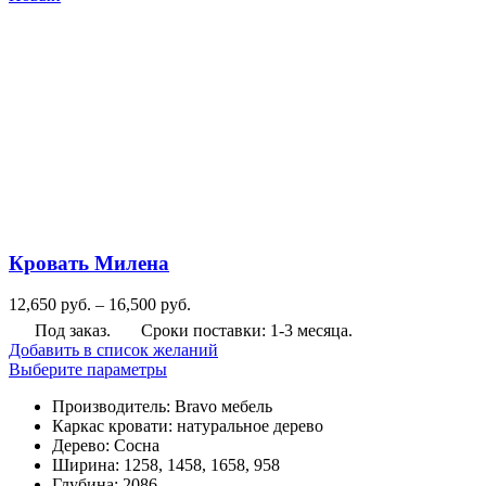
Кровать Милена
Диапазон
12,650
руб.
–
16,500
руб.
цен:
Под заказ.
Сроки поставки: 1-3 месяца.
12,650
Добавить в список желаний
руб.
Этот
Выберите параметры
–
товар
16,500
Производитель
:
Bravo мебель
имеет
руб.
Каркас кровати
:
натуральное дерево
несколько
Дерево
:
Сосна
вариаций.
Ширина
:
1258, 1458, 1658, 958
Опции
Глубина
:
2086
можно