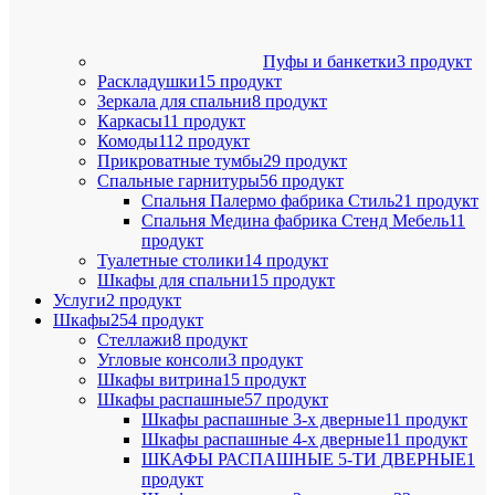
Пуфы и банкетки
3 продукт
Раскладушки
15 продукт
Зеркала для спальни
8 продукт
Каркасы
11 продукт
Комоды
112 продукт
Прикроватные тумбы
29 продукт
Спальные гарнитуры
56 продукт
Спальня Палермо фабрика Стиль
21 продукт
Спальня Медина фабрика Стенд Мебель
11
продукт
Туалетные столики
14 продукт
Шкафы для спальни
15 продукт
Услуги
2 продукт
Шкафы
254 продукт
Стеллажи
8 продукт
Угловые консоли
3 продукт
Шкафы витрина
15 продукт
Шкафы распашные
57 продукт
Шкафы распашные 3-х дверные
11 продукт
Шкафы распашные 4-х дверные
11 продукт
ШКАФЫ РАСПАШНЫЕ 5-ТИ ДВЕРНЫЕ
1
продукт