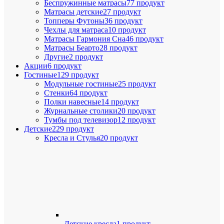
Беспружинные матрасы
77 продукт
Матрасы детские
27 продукт
Топперы Футоны
36 продукт
Чехлы для матраса
10 продукт
Матрасы Гармония Сна
46 продукт
Матрасы Беарто
28 продукт
Другие
2 продукт
Акции
6 продукт
Гостиные
129 продукт
Модульные гостиные
25 продукт
Стенки
64 продукт
Полки навесные
14 продукт
Журнальные столики
20 продукт
Тумбы под телевизор
12 продукт
Детские
229 продукт
Кресла и Стулья
20 продукт
Детские кресла
1 продукт