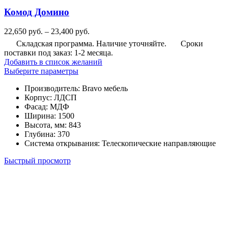
Комод Домино
Диапазон
22,650
руб.
–
23,400
руб.
цен:
Складская программа. Наличие уточняйте.
Сроки
22,650
поставки под заказ: 1-2 месяца.
руб.
Добавить в список желаний
–
Этот
Выберите параметры
23,400
товар
руб.
Производитель
:
Bravo мебель
имеет
Корпус
:
ЛДСП
несколько
Фасад
:
МДФ
вариаций.
Ширина
:
1500
Опции
Высота, мм
:
843
можно
Глубина
:
370
выбрать
Система открывания
:
Телескопические направляющие
на
странице
Быстрый просмотр
товара.