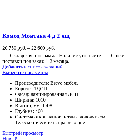
Комод Монтана 4 д 2 ящ
Диапазон
20,750
руб.
–
22,600
руб.
цен:
Складская программа. Наличие уточняйте.
Сроки
20,750
поставки под заказ: 1-2 месяца.
руб.
Добавить в список желаний
–
Этот
Выберите параметры
22,600
товар
руб.
Производитель
:
Bravo мебель
имеет
Корпус
:
ЛДСП
несколько
Фасад
:
ламинированная ДСП
вариаций.
Ширина
:
1010
Опции
Высота, мм
:
1508
можно
Глубина
:
460
выбрать
Система открывания
:
петли с доводчиком,
на
Телескопические направляющие
странице
товара.
Быстрый просмотр
Новый