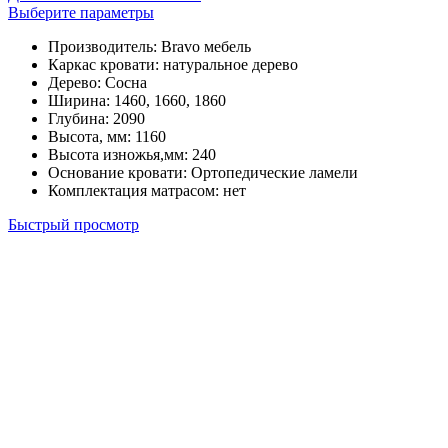
–
Этот
Выберите параметры
22,400
товар
руб.
Производитель
:
Bravo мебель
имеет
Каркас кровати
:
натуральное дерево
несколько
Дерево
:
Сосна
вариаций.
Ширина
:
1460, 1660, 1860
Опции
Глубина
:
2090
можно
Высота, мм
:
1160
выбрать
Высота изножья,мм
:
240
на
Основание кровати
:
Ортопедические ламели
странице
Комплектация матрасом
:
нет
товара.
Быстрый просмотр