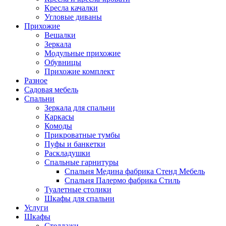
Кресла качалки
Угловые диваны
Прихожие
Вешалки
Зеркала
Модульные прихожие
Обувницы
Прихожие комплект
Разное
Садовая мебель
Спальни
Зеркала для спальни
Каркасы
Комоды
Прикроватные тумбы
Пуфы и банкетки
Раскладушки
Спальные гарнитуры
Спальня Медина фабрика Стенд Мебель
Спальня Палермо фабрика Стиль
Туалетные столики
Шкафы для спальни
Услуги
Шкафы
Стеллажи