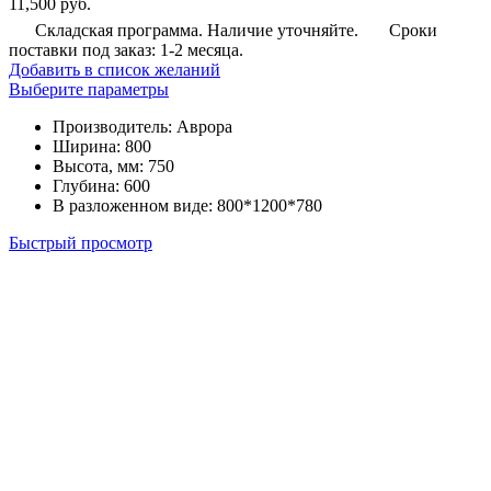
11,500
руб.
Складская программа. Наличие уточняйте.
Сроки
поставки под заказ: 1-2 месяца.
Добавить в список желаний
Этот
Выберите параметры
товар
Производитель
:
Аврора
имеет
Ширина
:
800
несколько
Высота, мм
:
750
вариаций.
Глубина
:
600
Опции
В разложенном виде
:
800*1200*780
можно
выбрать
Быстрый просмотр
на
странице
товара.