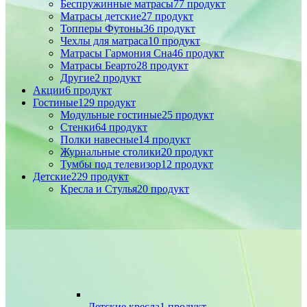
Беспружинные матрасы
77 продукт
Матрасы детские
27 продукт
Топперы Футоны
36 продукт
Чехлы для матраса
10 продукт
Матрасы Гармония Сна
46 продукт
Матрасы Беарто
28 продукт
Другие
2 продукт
Акции
6 продукт
Гостиные
129 продукт
Модульные гостиные
25 продукт
Стенки
64 продукт
Полки навесные
14 продукт
Журнальные столики
20 продукт
Тумбы под телевизор
12 продукт
Детские
229 продукт
Кресла и Стулья
20 продукт
Детские кресла
1 продукт