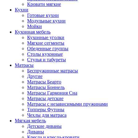
Кровати мягкие
Кухни
Готовые кухни
Модульные кухни
Мойки
Кухонная мебель
Кухонные уголки
Мягкие сегменты
Обеденные группы
Столы кухонные
Стулья и табуреты
Матрасы
Беспружинные матрасы
Другие
Матрасы Беарто
Матрасы Боннель
Матрасы Гармония Сна
Матрасы детские
Матрасы с независимыми пружинами
Топперы Футоны
Чехлы для матраса
Мягкая мебель
Детские диваны
Диваны
Кресла и кресла-кровати