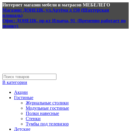
Интернет магазин мебели и матрасов МЕБЕЛЕГО
Магазин: ДОНЕЦК, ул.Артёма д 150 (Шахтерская
площадь)
Офис: ДОНЕЦК, пр-кт Ильича, 91 (Временно работает по
звонку)
В категории
Акции
Гостиные
Журнальные столики
Модульные гостиные
Полки навесные
Стенки
Тумбы под телевизор
Детские