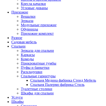
Кресла качалки
Угловые диваны
Прихожие
Вешалки
Зеркала
Модульные прихожие
Обувницы
Прихожие комплект
Разное
Садовая мебель
Спальни
Зеркала для спальни
Каркасы
Комоды
Прикроватные тумбы
Пуфы и банкетки
Раскладушки
Спальные гарнитуры
Спальня Медина фабрика Стенд Мебель
Спальня Палермо фабрика Стиль
Туалетные столики
Шкафы для спальни
Услуги
Шкафы
Стеллажи