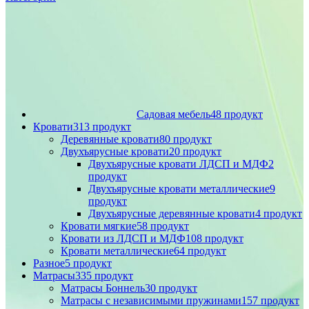
Садовая мебель
48 продукт
Кровати
313 продукт
Деревянные кровати
80 продукт
Двухъярусные кровати
20 продукт
Двухъярусные кровати ЛДСП и МДФ
2
продукт
Двухъярусные кровати металлические
9
продукт
Двухъярусные деревянные кровати
4 продукт
Кровати мягкие
58 продукт
Кровати из ЛДСП и МДФ
108 продукт
Кровати металлические
64 продукт
Разное
5 продукт
Матрасы
335 продукт
Матрасы Боннель
30 продукт
Матрасы с независимыми пружинами
157 продукт