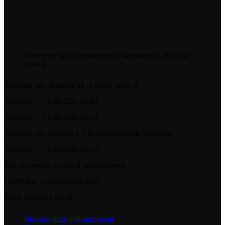
Интернет магазин мебели и матрасов в Донецке
(ДНР)
Донецк, пр. Ильича 91, 2 этаж, офис 3
Феникс: +7(949)-326-84-45
Феникс: +7(949)-500-14-14
Донецк, ул. Артема д 150 (Шахтерская площадь)
Феникс: +7(949)-500-88-22
ИП Резников Алексей Викторович
ОГРНИП 323930100115918
ИНН 930900120640
Виды и отличия матрасов