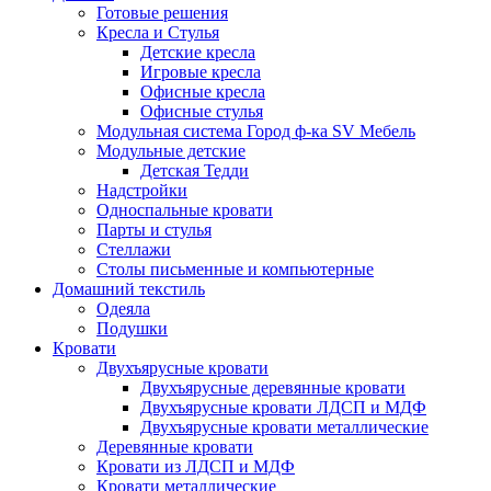
Готовые решения
Кресла и Стулья
Детские кресла
Игровые кресла
Офисные кресла
Офисные стулья
Модульная система Город ф-ка SV Мебель
Модульные детские
Детская Тедди
Надстройки
Односпальные кровати
Парты и стулья
Стеллажи
Столы письменные и компьютерные
Домашний текстиль
Одеяла
Подушки
Кровати
Двухъярусные кровати
Двухъярусные деревянные кровати
Двухъярусные кровати ЛДСП и МДФ
Двухъярусные кровати металлические
Деревянные кровати
Кровати из ЛДСП и МДФ
Кровати металлические