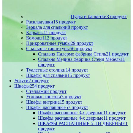
Пуфы и банкетки
3 продукт
Раскладушки
15 продукт
Зеркала для спальни
8 продукт
Каркасы
11 продукт
Комоды
112 продукт
Прикроватные тумбы
29 продукт
Спальные гарнитуры
56 продукт
Спальня Палермо фабрика Стиль
21 продукт
Спальня Медина фабрика Стенд Мебель
11
продукт
Туалетные столики
14 продукт
Шкафы для спальни
15 продукт
Услуги
2 продукт
Шкафы
254 продукт
Стеллажи
8 продукт
Угловые консоли
3 продукт
Шкафы витрина
15 продукт
Шкафы распашные
57 продукт
Шкафы распашные 3-х дверные
11 продукт
Шкафы распашные 4-х дверные
11 продукт
ШКАФЫ РАСПАШНЫЕ 5-ТИ ДВЕРНЫЕ
1
продукт