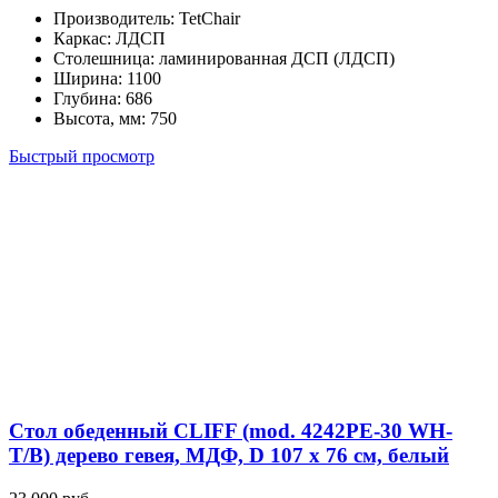
Производитель
:
TetChair
Каркас
:
ЛДСП
Столешница
:
ламинированная ДСП (ЛДСП)
Ширина
:
1100
Глубина
:
686
Высота, мм
:
750
Быстрый просмотр
Cтол обеденный CLIFF (mod. 4242PE-30 WH-
T/B) дерево гевея, МДФ, D 107 х 76 см, белый