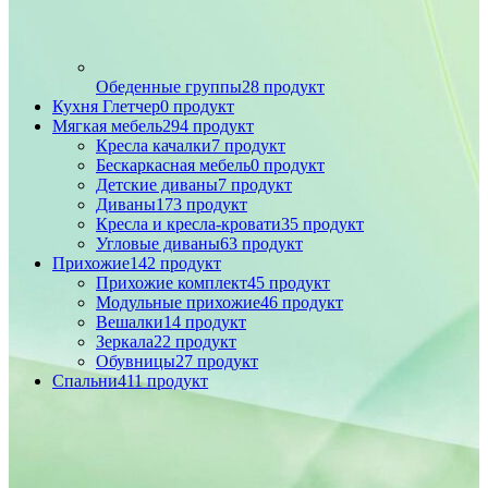
Обеденные группы
28 продукт
Кухня Глетчер
0 продукт
Мягкая мебель
294 продукт
Кресла качалки
7 продукт
Бескаркасная мебель
0 продукт
Детские диваны
7 продукт
Диваны
173 продукт
Кресла и кресла-кровати
35 продукт
Угловые диваны
63 продукт
Прихожие
142 продукт
Прихожие комплект
45 продукт
Модульные прихожие
46 продукт
Вешалки
14 продукт
Зеркала
22 продукт
Обувницы
27 продукт
Спальни
411 продукт