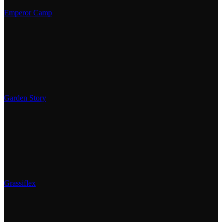
Emperor Camp
Garden Story
Grassiflex