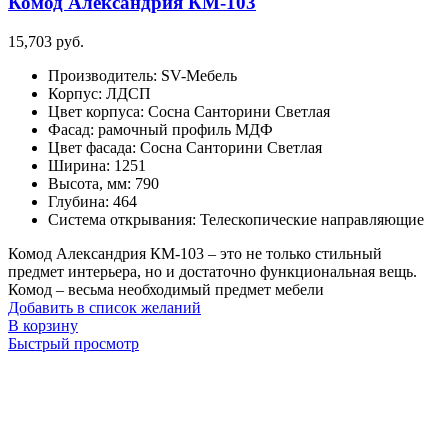
Комод Александрия КМ-103
странице
товара.
15,703
руб.
Производитель
:
SV-Мебель
Корпус
:
ЛДСП
Цвет корпуса
:
Сосна Санторини Светлая
Фасад
:
рамочный профиль МДФ
Цвет фасада
:
Сосна Санторини Светлая
Ширина
:
1251
Высота, мм
:
790
Глубина
:
464
Система открывания
:
Телескопические направляющие
Комод Александрия КМ-103 – это не только стильный
предмет интерьера, но и достаточно функциональная вещь.
Комод – весьма необходимый предмет мебели
Добавить в список желаний
В корзину
Быстрый просмотр