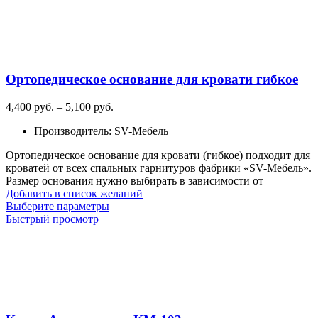
несколько
вариаций.
Опции
можно
выбрать
на
Ортопедическое основание для кровати гибкое
странице
товара.
Диапазон
4,400
руб.
–
5,100
руб.
цен:
Производитель
:
SV-Мебель
4,400
руб.
Ортопедическое основание для кровати (гибкое) подходит для
–
кроватей от всех спальных гарнитуров фабрики «SV-Мебель».
5,100
Размер основания нужно выбирать в зависимости от
руб.
Добавить в список желаний
Этот
Выберите параметры
товар
Быстрый просмотр
имеет
несколько
вариаций.
Опции
можно
выбрать
на