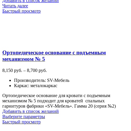
Добавить в список желаний
Читать далее
Быстрый просмотр
Ортопедическое основание с подъемным
механизмом № 5
Диапазон
8,150
руб.
–
8,700
руб.
цен:
Производитель
:
SV-Мебель
8,150
Каркас
:
металокаркас
руб.
–
Ортопедическое основание для кровати с подъемным
8,700
механизмом № 5 подходит для кроватей спальных
руб.
гарнитуров фабрики «SV-Мебель». Гамма 20 (серия №2)
Добавить в список желаний
Этот
Выберите параметры
товар
Быстрый просмотр
имеет