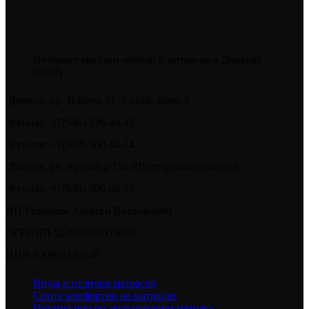
Интернет магазин мебели и матрасов в Донецке
(ДНР)
Донецк, пр. Ильича 91, 2 этаж, офис 3
Феникс: +7(949)-326-84-45
Феникс: +7(949)-500-14-14
Донецк, ул. Артема д 150 (Шахтерская площадь)
Феникс: +7(949)-500-88-22
ИП Резников Алексей Викторович
ОГРНИП 323930100115918
ИНН 930900120640
Виды и отличия матрасов
Спите комфортно на матрацах
Инструкция по эксплуатации матраса