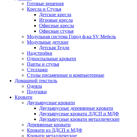
Готовые решения
Кресла и Стулья
Детские кресла
Игровые кресла
Офисные кресла
Офисные стулья
Модульная система Город ф-ка SV Мебель
Модульные детские
Детская Тедди
Надстройки
Односпальные кровати
Парты и стулья
Стеллажи
Столы письменные и компьютерные
Домашний текстиль
Одеяла
Подушки
Кровати
Двухъярусные кровати
Двухъярусные деревянные кровати
Двухъярусные кровати ЛДСП и МДФ
Двухъярусные кровати металлические
Деревянные кровати
Кровати из ЛДСП и МДФ
Кровати металлические