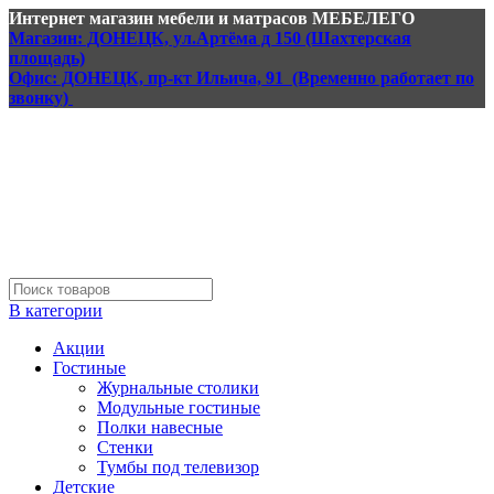
Интернет магазин мебели и матрасов МЕБЕЛЕГО
Магазин: ДОНЕЦК, ул.Артёма д 150 (Шахтерская
площадь)
Офис: ДОНЕЦК, пр-кт Ильича, 91 (Временно работает по
звонку)
В категории
Акции
Гостиные
Журнальные столики
Модульные гостиные
Полки навесные
Стенки
Тумбы под телевизор
Детские