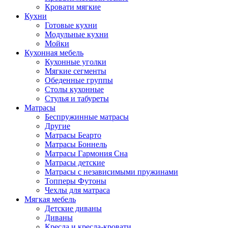
Кровати мягкие
Кухни
Готовые кухни
Модульные кухни
Мойки
Кухонная мебель
Кухонные уголки
Мягкие сегменты
Обеденные группы
Столы кухонные
Стулья и табуреты
Матрасы
Беспружинные матрасы
Другие
Матрасы Беарто
Матрасы Боннель
Матрасы Гармония Сна
Матрасы детские
Матрасы с независимыми пружинами
Топперы Футоны
Чехлы для матраса
Мягкая мебель
Детские диваны
Диваны
Кресла и кресла-кровати