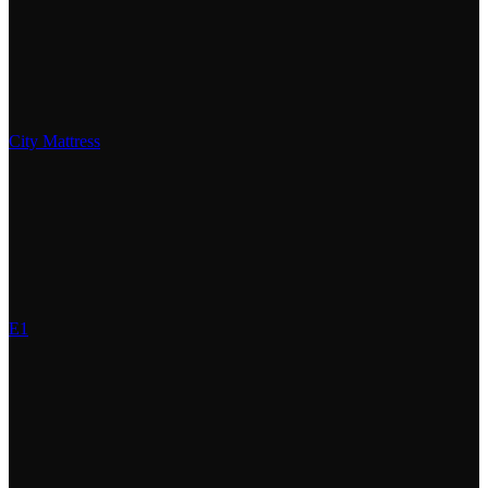
City Mattress
E1