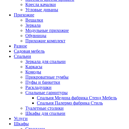
Кресла качалки
Угловые диваны
Прихожие
Вешалки
Зеркала
Модульные прихожие
Обувницы
Прихожие комплект
Разное
Садовая мебель
Спальни
Зеркала для спальни
Каркасы
Комоды
Прикроватные тумбы
Пуфы и банкетки
Раскладушки
Спальные гарнитуры
Спальня Медина фабрика Стенд Мебель
Спальня Палермо фабрика Стиль
Туалетные столики
Шкафы для спальни
Услуги
Шкафы
Стеллажи