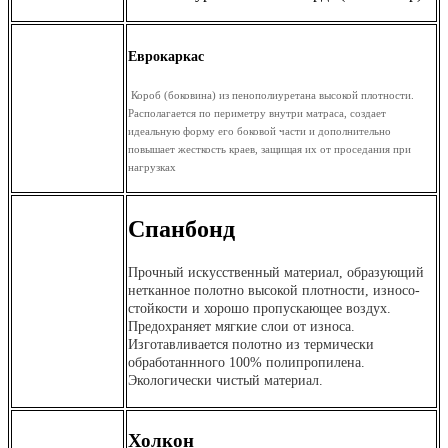
Еврокаркас
Короб (боковина) из пенополиуретана высокой плотности.
Располагается по периметру внутри матраса, создает
идеальную форму его боковой части и дополнительно
повышает жесткость краев, защищая их от проседания при
нагрузках
Спанбонд
Прочный искусственный материал, образующий
нетканное полотно высокой плотности, износо-
стойкости и хорошо пропускающее воздух.
Предохраняет мягкие слои от износа.
Изготавливается полотно из термически
обработаннного 100% полипропилена.
Экологически чистый материал.
Холкон