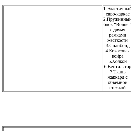
1.Эластичны
евро-каркас
2.Пружинны
блок “Bonnel
с двумя
рамками
жесткости
3.Спанбонд
4.Кокосовая
койра
5.Холкон
6.Вентилято
7.Ткань
жаккард с
объемной
стежкой