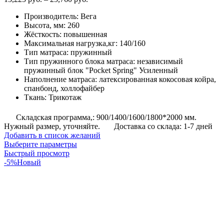
цен:
Производитель
:
Вега
13,225
Высота, мм
:
260
руб.
Жёсткость
:
повышенная
–
Максимальная нагрузка,кг
:
140/160
25,760
Тип матраса
:
пружинный
руб.
Тип пружинного блока матраса
:
независимый
пружинный блок "Pocket Spring" Усиленный
Наполнение матраса
:
латексированная кокосовая койра,
спанбонд, холлофайбер
Ткань
:
Трикотаж
Складская программа,: 900/1400/1600/1800*2000 мм.
Нужный размер, уточняйте.
Доставка со склада: 1-7 дней
Добавить в список желаний
Этот
Выберите параметры
товар
Быстрый просмотр
имеет
-5%
Новый
несколько
вариаций.
Опции
можно
выбрать
на