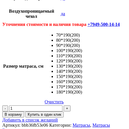
Воздухопроницаемый
да
чехол
Уточнения стоимости и наличия товара
+7949-500-14-14
70*190(200)
80*190(200)
90*190(200)
100*190(200)
110*190(200)
120*190(200)
Размер матраса, см
130*190(200)
140*190(200)
150*190(200)
160*190(200)
170*190(200)
180*190(200)
Очистить
Количество
товара
В корзину
Купить в один клик
Матрас
Добавить в список желаний
Комфорт
Артикул:
bbb36fb53e06
Категории:
Матрасы
,
Матрасы
кокос