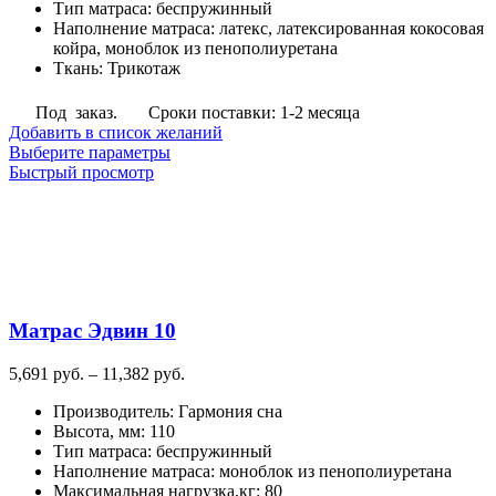
Тип матраса
:
беспружинный
руб.
Наполнение матраса
:
латекс, латексированная кокосовая
койра, моноблок из пенополиуретана
Ткань
:
Трикотаж
Под заказ.
Сроки поставки: 1-2 месяца
Добавить в список желаний
Этот
Выберите параметры
товар
Быстрый просмотр
имеет
несколько
вариаций.
Опции
можно
выбрать
на
Матрас Эдвин 10
странице
товара.
Диапазон
5,691
руб.
–
11,382
руб.
цен:
Производитель
:
Гармония сна
5,691
Высота, мм
:
110
руб.
Тип матраса
:
беспружинный
–
Наполнение матраса
:
моноблок из пенополиуретана
11,382
Максимальная нагрузка,кг
:
80
руб.