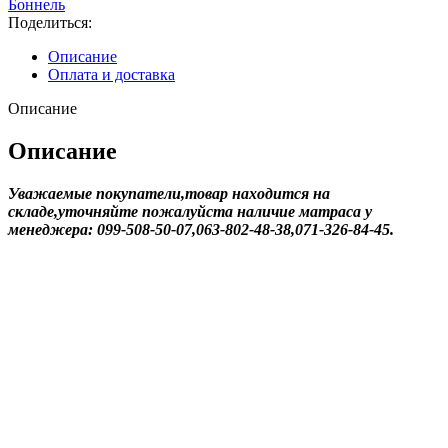
Боннель
плюс
Поделиться:
Veles
h
Описание
26/
Оплата и доставка
12
кг
Описание
Описание
Уважаемые покупатели,товар находится на
складе,уточняйте пожалуйста наличие матраса у
менеджера: 099-508-50-07,063-802-48-38,071-326-84-45.