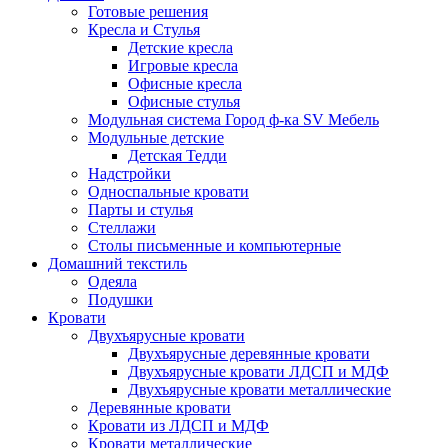
Готовые решения
Кресла и Стулья
Детские кресла
Игровые кресла
Офисные кресла
Офисные стулья
Модульная система Город ф-ка SV Мебель
Модульные детские
Детская Тедди
Надстройки
Односпальные кровати
Парты и стулья
Стеллажи
Столы письменные и компьютерные
Домашний текстиль
Одеяла
Подушки
Кровати
Двухъярусные кровати
Двухъярусные деревянные кровати
Двухъярусные кровати ЛДСП и МДФ
Двухъярусные кровати металлические
Деревянные кровати
Кровати из ЛДСП и МДФ
Кровати металлические