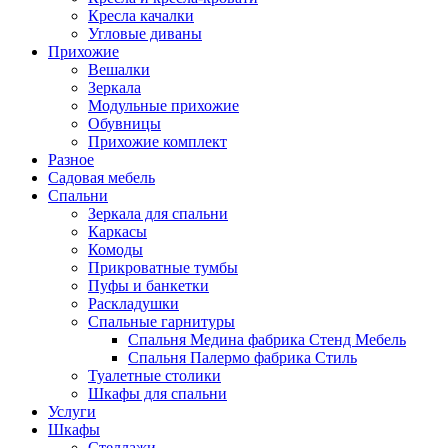
Кресла качалки
Угловые диваны
Прихожие
Вешалки
Зеркала
Модульные прихожие
Обувницы
Прихожие комплект
Разное
Садовая мебель
Спальни
Зеркала для спальни
Каркасы
Комоды
Прикроватные тумбы
Пуфы и банкетки
Раскладушки
Спальные гарнитуры
Спальня Медина фабрика Стенд Мебель
Спальня Палермо фабрика Стиль
Туалетные столики
Шкафы для спальни
Услуги
Шкафы
Стеллажи