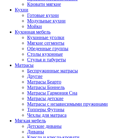
Кровати мягкие
Кухни
Готовые кухни
Модульные кухни
Мойки
Кухонная мебель
Кухонные уголки
Мягкие сегменты
Обеденные группы
Столы кухонные
Стулья и табуреты
Матрасы
Беспружинные матрасы
Другие
Матрасы Беарто
Матрасы Боннель
Матрасы Гармония Сна
Матрасы детские
Матрасы с независимыми пружинами
Топперы Футоны
Чехлы для матраса
Мягкая мебель
Детские диваны
Диваны
Кресла и кресла-кровати