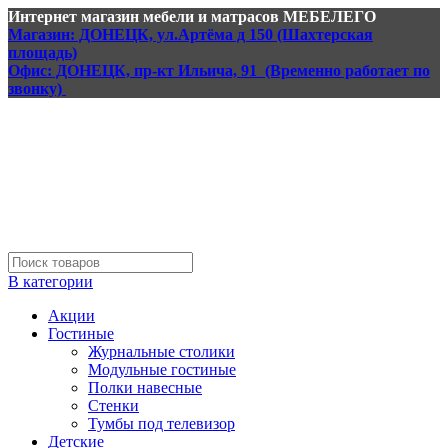
Интернет магазин мебели и матрасов МЕБЕЛЕГО
Магазин: ДОНЕЦК, ул.Артёма д 150 (Шахтерская
площадь)
Офис: ДОНЕЦК, пр-кт Ильича, 91 (Временно работает по
звонку)
В категории
Акции
Гостиные
Журнальные столики
Модульные гостиные
Полки навесные
Стенки
Тумбы под телевизор
Детские