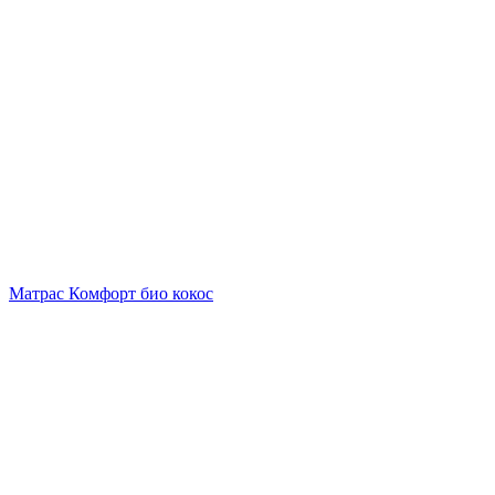
15,097
руб.
Матрас Комфорт био кокос