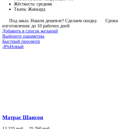
Жёсткость
:
средняя
Ткань
:
Жаккард
Под заказ. Нашли дешевле? Сделаем скидку.
Сроки
изготовления: до 10 рабочих дней
Добавить в список желаний
Этот
Выберите параметры
товар
Быстрый просмотр
имеет
-8%
Новый
несколько
вариаций.
Опции
можно
выбрать
на
странице
товара.
Матрас Шансон
Диапазон
13,225
руб.
–
25,760
руб.