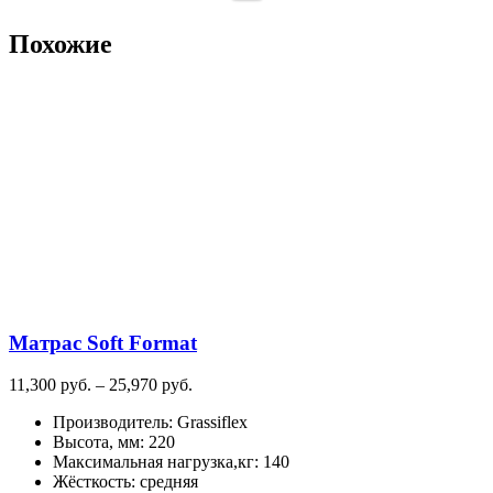
Похожие
Матрас Soft Format
Диапазон
11,300
руб.
–
25,970
руб.
цен:
Производитель
:
Grassiflex
11,300
Высота, мм
:
220
руб.
Максимальная нагрузка,кг
:
140
–
Жёсткость
:
средняя
25,970