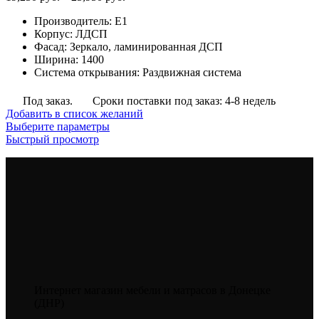
цен:
Производитель
:
E1
19,250
Корпус
:
ЛДСП
руб.
Фасад
:
Зеркало, ламинированная ДСП
–
Ширина
:
1400
25,950
Система открывания
:
Раздвижная система
руб.
Под заказ.
Сроки поставки под заказ: 4-8 недель
Добавить в список желаний
Этот
Выберите параметры
товар
Быстрый просмотр
имеет
несколько
вариаций.
Опции
можно
выбрать
на
странице
товара.
Интернет магазин мебели и матрасов в Донецке
(ДНР)