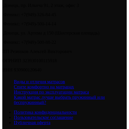
Донецк, пр. Ильича 91, 2 этаж, офис 3
Феникс: +7(949)-326-84-45
Феникс: +7(949)-500-14-14
Донецк, ул. Артема д 150 (Шахтерская площадь)
Феникс: +7(949)-500-88-22
ИП Резников Алексей Викторович
ОГРНИП 323930100115918
ИНН 930900120640
Виды и отличия матрасов
Спите комфортно на матрацах
Инструкция по эксплуатации матраса
Какой матрас лучше выбрать пружинный или
беспружинный?
Политика конфиденциальности
Пользовательское соглашение
Публичная оферта