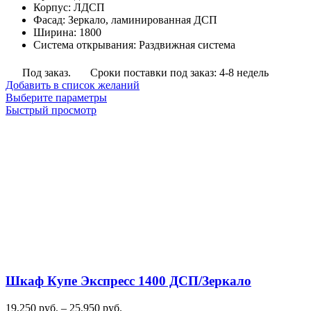
Корпус
:
ЛДСП
руб.
Фасад
:
Зеркало, ламинированная ДСП
–
Ширина
:
1800
31,750
Система открывания
:
Раздвижная система
руб.
Под заказ.
Сроки поставки под заказ: 4-8 недель
Добавить в список желаний
Этот
Выберите параметры
товар
Быстрый просмотр
имеет
несколько
вариаций.
Опции
можно
выбрать
на
странице
товара.
Шкаф Купе Экспресс 1400 ДСП/Зеркало
Диапазон
19,250
руб.
–
25,950
руб.