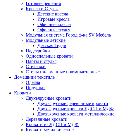
Готовые решения
Кресла и Стулья
Детские кресла
Игровые кресла
Офисные кресла
Офисные стулья
Модульная система Город ф-ка SV Мебель
Модульные детские
Детская Тедди
Надстройки
Односпальные кровати
Парты и стулья
Стеллажи
Столы письменные и компьютерные
Домашний текстиль
Одеяла
Подушки
Кровати
Двухъярусные кровати
Двухъярусные деревянные кровати
Двухъярусные кровати ЛДСП и МДФ
Двухъярусные кровати металлические
Деревянные кровати
Кровати из ЛДСП и МДФ
Кровати металлические