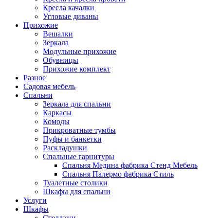
Кресла качалки
Угловые диваны
Прихожие
Вешалки
Зеркала
Модульные прихожие
Обувницы
Прихожие комплект
Разное
Садовая мебель
Спальни
Зеркала для спальни
Каркасы
Комоды
Прикроватные тумбы
Пуфы и банкетки
Раскладушки
Спальные гарнитуры
Спальня Медина фабрика Стенд Мебель
Спальня Палермо фабрика Стиль
Туалетные столики
Шкафы для спальни
Услуги
Шкафы
Стеллажи