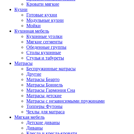
Кровати мягкие
Кухни
Готовые кухни
Модульные кухни
Мойки
Кухонная мебель
Кухонные уголки
Мягкие сегменты
Обеденные группы
Столы кухонные
Стулья и табуреты
Матрасы
Беспружинные матрасы
Другие
Матрасы Беарто
Матрасы Боннель
Матрасы Гармония Сна
Матрасы детские
Матрасы с независимыми пружинами
Топперы Футоны
Чехлы для матраса
Мягкая мебель
Детские диваны
Диваны
Кресла и кресла-кровати