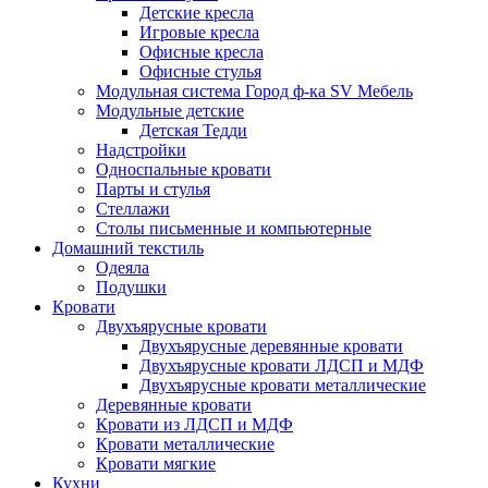
Детские кресла
Игровые кресла
Офисные кресла
Офисные стулья
Модульная система Город ф-ка SV Мебель
Модульные детские
Детская Тедди
Надстройки
Односпальные кровати
Парты и стулья
Стеллажи
Столы письменные и компьютерные
Домашний текстиль
Одеяла
Подушки
Кровати
Двухъярусные кровати
Двухъярусные деревянные кровати
Двухъярусные кровати ЛДСП и МДФ
Двухъярусные кровати металлические
Деревянные кровати
Кровати из ЛДСП и МДФ
Кровати металлические
Кровати мягкие
Кухни