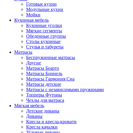
Готовые кухни
Модульные кухни
Мойки
Кухонная мебель
Кухонные уголки
Мягкие сегменты
Обеденные группы
Столы кухонные
Стулья и табуреты
Матрасы
Беспружинные матрасы
Другие
Матрасы Беарто
Матрасы Боннель
Матрасы Гармония Сна
Матрасы детские
Матрасы с независимыми пружинами
Топперы Футоны
Чехлы для матраса
Мягкая мебель
Детские диваны
Диваны
Кресла и кресла-кровати
Кресла качалки
Угловые диваны