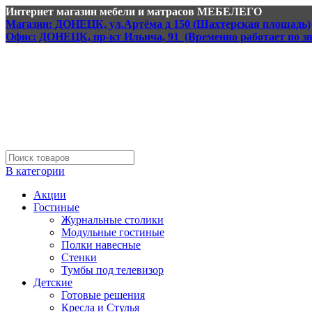
Интернет магазин мебели и матрасов МЕБЕЛЕГО
Магазин: ДОНЕЦК, ул.Артёма д 150 (Шахтерская площадь)
Офис: ДОНЕЦК, пр-кт Ильича, 91 (Временно работает по з
В категории
Акции
Гостиные
Журнальные столики
Модульные гостиные
Полки навесные
Стенки
Тумбы под телевизор
Детские
Готовые решения
Кресла и Стулья