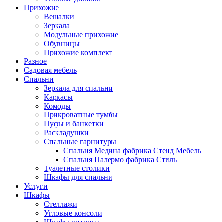
Прихожие
Вешалки
Зеркала
Модульные прихожие
Обувницы
Прихожие комплект
Разное
Садовая мебель
Спальни
Зеркала для спальни
Каркасы
Комоды
Прикроватные тумбы
Пуфы и банкетки
Раскладушки
Спальные гарнитуры
Спальня Медина фабрика Стенд Мебель
Спальня Палермо фабрика Стиль
Туалетные столики
Шкафы для спальни
Услуги
Шкафы
Стеллажи
Угловые консоли
Шкафы витрина