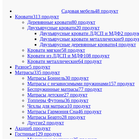
Садовая мебель
48 продукт
Кровати
313 продукт
Деревянные кровати
80 продукт
Двухъярусные кровати
20 продукт
Двухъярусные кровати ЛДСП и МДФ
2 проду
Двухъярусные кровати металлические
9 проду
Двухъярусные деревянные кровати
4 продукт
Кровати мягкие
58 продукт
Кровати из ЛДСП и МДФ
108 продукт
Кровати металлические
64 продукт
Разное
5 продукт
Матрасы
335 продукт
Матрасы Боннель
30 продукт
Матрасы с независимыми пружинами
157 продукт
Беспружинные матрасы
77 продукт
Матрасы детские
27 продукт
Топперы Футоны
36 продукт
Чехлы для матраса
10 продукт
Матрасы Гармония Сна
46 продукт
Матрасы Беарто
28 продукт
Другие
2 продукт
Акции
6 продукт
Гостиные
129 продукт