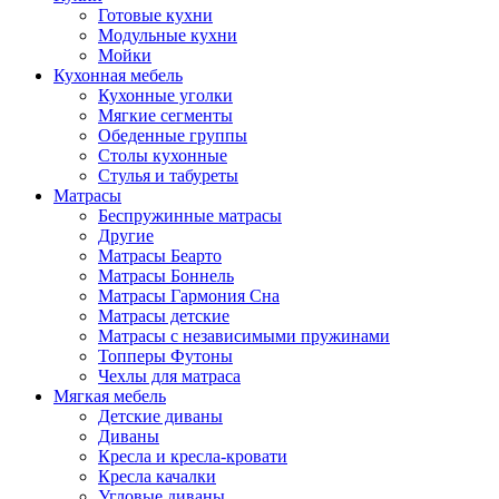
Готовые кухни
Модульные кухни
Мойки
Кухонная мебель
Кухонные уголки
Мягкие сегменты
Обеденные группы
Столы кухонные
Стулья и табуреты
Матрасы
Беспружинные матрасы
Другие
Матрасы Беарто
Матрасы Боннель
Матрасы Гармония Сна
Матрасы детские
Матрасы с независимыми пружинами
Топперы Футоны
Чехлы для матраса
Мягкая мебель
Детские диваны
Диваны
Кресла и кресла-кровати
Кресла качалки
Угловые диваны