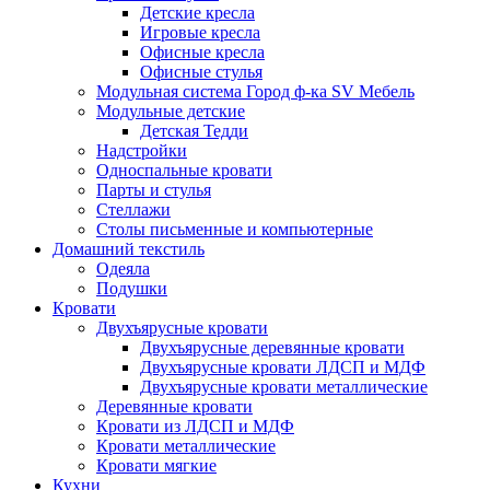
Детские кресла
Игровые кресла
Офисные кресла
Офисные стулья
Модульная система Город ф-ка SV Мебель
Модульные детские
Детская Тедди
Надстройки
Односпальные кровати
Парты и стулья
Стеллажи
Столы письменные и компьютерные
Домашний текстиль
Одеяла
Подушки
Кровати
Двухъярусные кровати
Двухъярусные деревянные кровати
Двухъярусные кровати ЛДСП и МДФ
Двухъярусные кровати металлические
Деревянные кровати
Кровати из ЛДСП и МДФ
Кровати металлические
Кровати мягкие
Кухни