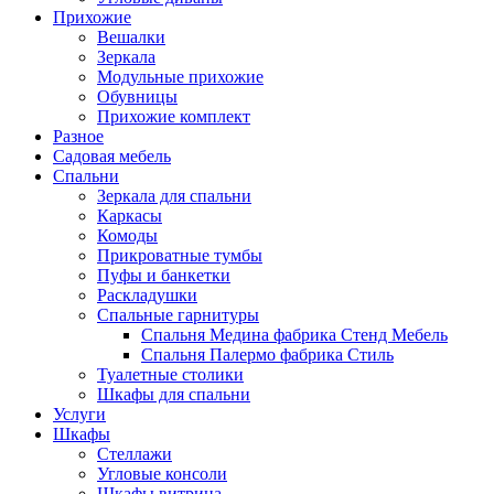
Прихожие
Вешалки
Зеркала
Модульные прихожие
Обувницы
Прихожие комплект
Разное
Садовая мебель
Спальни
Зеркала для спальни
Каркасы
Комоды
Прикроватные тумбы
Пуфы и банкетки
Раскладушки
Спальные гарнитуры
Спальня Медина фабрика Стенд Мебель
Спальня Палермо фабрика Стиль
Туалетные столики
Шкафы для спальни
Услуги
Шкафы
Стеллажи
Угловые консоли
Шкафы витрина