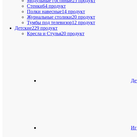
Модульные гостиные
25 продукт
Стенки
64 продукт
Полки навесные
14 продукт
Журнальные столики
20 продукт
Тумбы под телевизор
12 продукт
Детские
229 продукт
Кресла и Стулья
20 продукт
Де
Иг