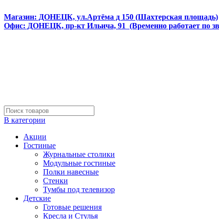
Интернет магазин мебели и матрасов МЕБЕЛЕГО
Магазин: ДОНЕЦК, ул.Артёма д 150 (Шахтерская площадь)
Офис: ДОНЕЦК, пр-кт Ильича, 91 (Временно работает по з
В категории
Акции
Гостиные
Журнальные столики
Модульные гостиные
Полки навесные
Стенки
Тумбы под телевизор
Детские
Готовые решения
Кресла и Стулья