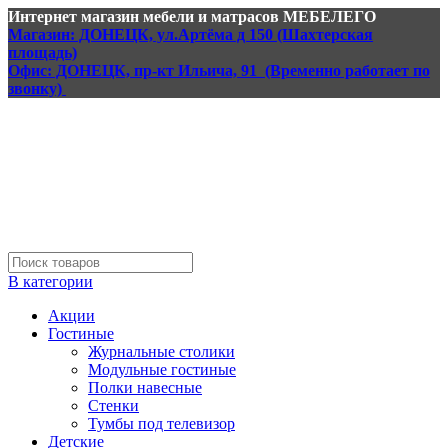
Интернет магазин мебели и матрасов МЕБЕЛЕГО
Магазин: ДОНЕЦК, ул.Артёма д 150 (Шахтерская
площадь)
Офис: ДОНЕЦК, пр-кт Ильича, 91 (Временно работает по
звонку)
В категории
Акции
Гостиные
Журнальные столики
Модульные гостиные
Полки навесные
Стенки
Тумбы под телевизор
Детские