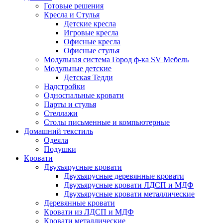
Готовые решения
Кресла и Стулья
Детские кресла
Игровые кресла
Офисные кресла
Офисные стулья
Модульная система Город ф-ка SV Мебель
Модульные детские
Детская Тедди
Надстройки
Односпальные кровати
Парты и стулья
Стеллажи
Столы письменные и компьютерные
Домашний текстиль
Одеяла
Подушки
Кровати
Двухъярусные кровати
Двухъярусные деревянные кровати
Двухъярусные кровати ЛДСП и МДФ
Двухъярусные кровати металлические
Деревянные кровати
Кровати из ЛДСП и МДФ
Кровати металлические