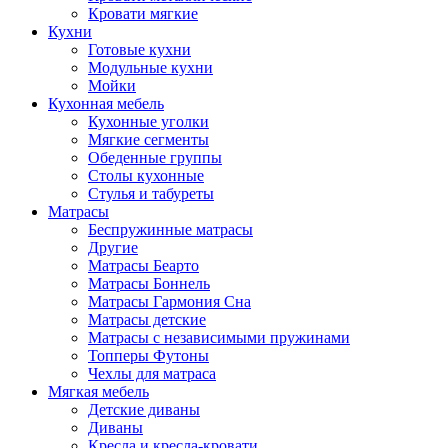
Кровати мягкие
Кухни
Готовые кухни
Модульные кухни
Мойки
Кухонная мебель
Кухонные уголки
Мягкие сегменты
Обеденные группы
Столы кухонные
Стулья и табуреты
Матрасы
Беспружинные матрасы
Другие
Матрасы Беарто
Матрасы Боннель
Матрасы Гармония Сна
Матрасы детские
Матрасы с независимыми пружинами
Топперы Футоны
Чехлы для матраса
Мягкая мебель
Детские диваны
Диваны
Кресла и кресла-кровати