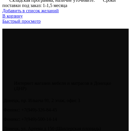
Складская программа, наличие уточняйте.
Сроки
поставки под заказ: 1-1,5 месяца
Добавить в список желаний
В корзину
Быстрый просмотр
Интернет магазин мебели и матрасов в Донецке
(ДНР)
Донецк, пр. Ильича 91, 2 этаж, офис 3
Феникс: +7(949)-326-84-45
Феникс: +7(949)-500-14-14
Донецк, ул. Артема д 150 (Шахтерская площадь)