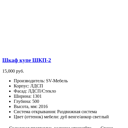
вариаций.
Опции
можно
выбрать
на
странице
товара.
Шкаф купе ШКП-2
15,000
руб.
Производитель
:
SV-Мебель
Корпус
:
ЛДСП
Фасад
:
ЛДСП/Стекло
Ширина
:
1301
Глубина
:
500
Высота, мм
:
2016
Система открывания
:
Раздвижная система
Цвет (оттенок) мебели
:
дуб венге/анкор светлый