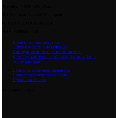
Феникс: +7(949)-500-88-22
ИП Резников Алексей Викторович
ОГРНИП 323930100115918
ИНН 930900120640
Виды и отличия матрасов
Спите комфортно на матрацах
Инструкция по эксплуатации матраса
Какой матрас лучше выбрать пружинный или
беспружинный?
Политика конфиденциальности
Пользовательское соглашение
Публичная оферта
Популярные бренды