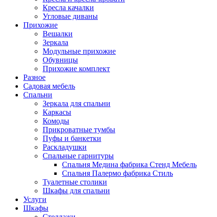
Кресла качалки
Угловые диваны
Прихожие
Вешалки
Зеркала
Модульные прихожие
Обувницы
Прихожие комплект
Разное
Садовая мебель
Спальни
Зеркала для спальни
Каркасы
Комоды
Прикроватные тумбы
Пуфы и банкетки
Раскладушки
Спальные гарнитуры
Спальня Медина фабрика Стенд Мебель
Спальня Палермо фабрика Стиль
Туалетные столики
Шкафы для спальни
Услуги
Шкафы
Стеллажи