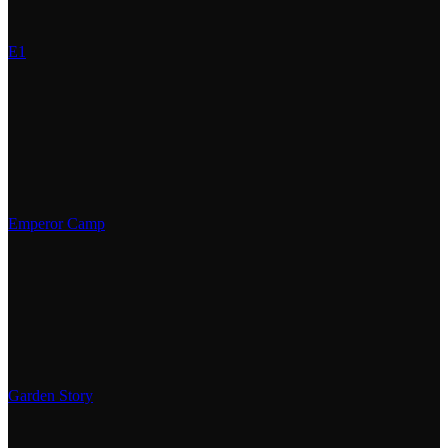
E1
Emperor Camp
Garden Story