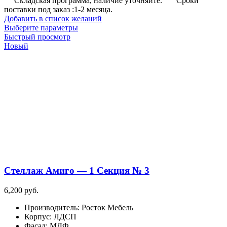
Складская программа, наличие уточняйте.
Сроки
поставки под заказ :1-2 месяца.
Добавить в список желаний
Этот
Выберите параметры
товар
Быстрый просмотр
имеет
Новый
несколько
вариаций.
Опции
можно
выбрать
на
странице
товара.
Стеллаж Амиго — 1 Секция № 3
6,200
руб.
Производитель
:
Росток Мебель
Корпус
:
ЛДСП
Фасад
:
МДФ