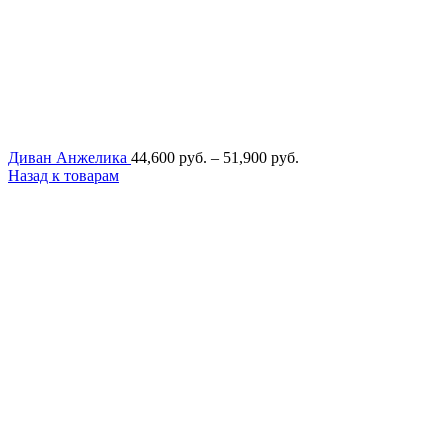
Диапазон
Диван Анжелика
44,600
руб.
–
51,900
руб.
цен:
Назад к товарам
44,600
руб.
–
51,900
руб.