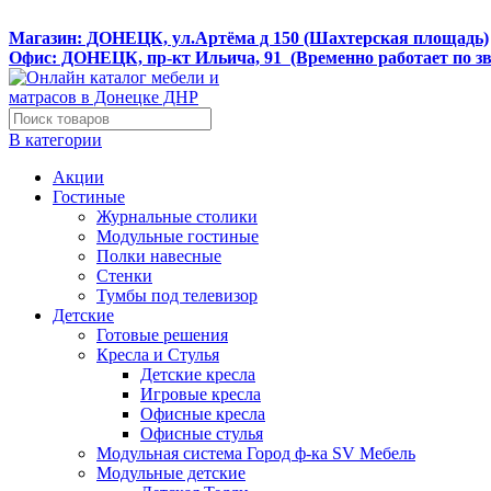
Интернет магазин мебели и матрасов МЕБЕЛЕГО
Магазин: ДОНЕЦК, ул.Артёма д 150 (Шахтерская площадь)
Офис: ДОНЕЦК, пр-кт Ильича, 91 (Временно работает по з
В категории
Акции
Гостиные
Журнальные столики
Модульные гостиные
Полки навесные
Стенки
Тумбы под телевизор
Детские
Готовые решения
Кресла и Стулья
Детские кресла
Игровые кресла
Офисные кресла
Офисные стулья
Модульная система Город ф-ка SV Мебель
Модульные детские