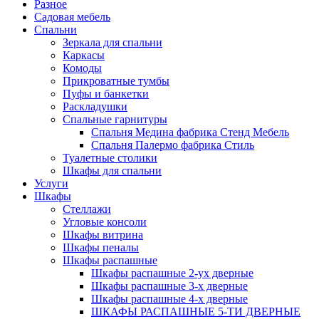
Разное
Садовая мебель
Спальни
Зеркала для спальни
Каркасы
Комоды
Прикроватные тумбы
Пуфы и банкетки
Раскладушки
Спальные гарнитуры
Спальня Медина фабрика Стенд Мебель
Спальня Палермо фабрика Стиль
Туалетные столики
Шкафы для спальни
Услуги
Шкафы
Стеллажи
Угловые консоли
Шкафы витрина
Шкафы пеналы
Шкафы распашные
Шкафы распашные 2-ух дверные
Шкафы распашные 3-х дверные
Шкафы распашные 4-х дверные
ШКАФЫ РАСПАШНЫЕ 5-ТИ ДВЕРНЫЕ