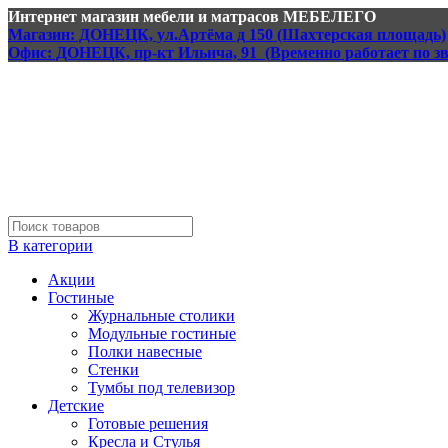
Интернет магазин мебели и матрасов МЕБЕЛЕГО
Магазин: ДОНЕЦК, ул.Артёма д 150 (Шахтерская площадь)
Офис: ДОНЕЦК, пр-кт Ильича, 91 (Временно работает по з
В категории
Акции
Гостиные
Журнальные столики
Модульные гостиные
Полки навесные
Стенки
Тумбы под телевизор
Детские
Готовые решения
Кресла и Стулья