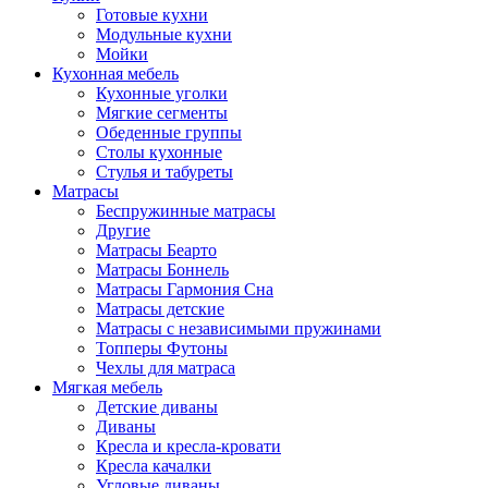
Готовые кухни
Модульные кухни
Мойки
Кухонная мебель
Кухонные уголки
Мягкие сегменты
Обеденные группы
Столы кухонные
Стулья и табуреты
Матрасы
Беспружинные матрасы
Другие
Матрасы Беарто
Матрасы Боннель
Матрасы Гармония Сна
Матрасы детские
Матрасы с независимыми пружинами
Топперы Футоны
Чехлы для матраса
Мягкая мебель
Детские диваны
Диваны
Кресла и кресла-кровати
Кресла качалки
Угловые диваны