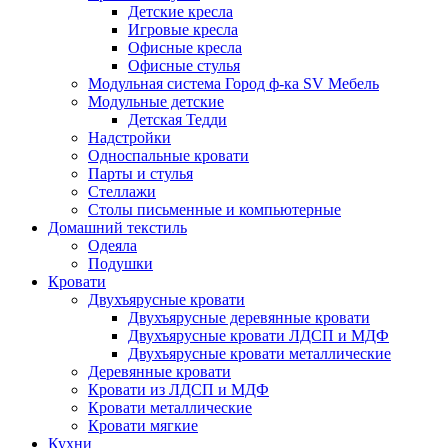
Детские кресла
Игровые кресла
Офисные кресла
Офисные стулья
Модульная система Город ф-ка SV Мебель
Модульные детские
Детская Тедди
Надстройки
Односпальные кровати
Парты и стулья
Стеллажи
Столы письменные и компьютерные
Домашний текстиль
Одеяла
Подушки
Кровати
Двухъярусные кровати
Двухъярусные деревянные кровати
Двухъярусные кровати ЛДСП и МДФ
Двухъярусные кровати металлические
Деревянные кровати
Кровати из ЛДСП и МДФ
Кровати металлические
Кровати мягкие
Кухни