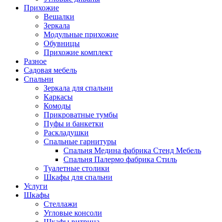
Прихожие
Вешалки
Зеркала
Модульные прихожие
Обувницы
Прихожие комплект
Разное
Садовая мебель
Спальни
Зеркала для спальни
Каркасы
Комоды
Прикроватные тумбы
Пуфы и банкетки
Раскладушки
Спальные гарнитуры
Спальня Медина фабрика Стенд Мебель
Спальня Палермо фабрика Стиль
Туалетные столики
Шкафы для спальни
Услуги
Шкафы
Стеллажи
Угловые консоли
Шкафы витрина