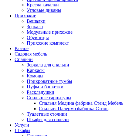
Кресла качалки
Угловые диваны
Прихожие
Вешалки
Зеркала
Модульные прихожие
Обувницы
Прихожие комплект
Разное
Садовая мебель
Спальни
Зеркала для спальни
Каркасы
Комоды
Прикроватные тумбы
Пуфы и банкетки
Раскладушки
Спальные гарнитуры
Спальня Медина фабрика Стенд Мебель
Спальня Палермо фабрика Стиль
Туалетные столики
Шкафы для спальни
Услуги
Шкафы
Стеллажи