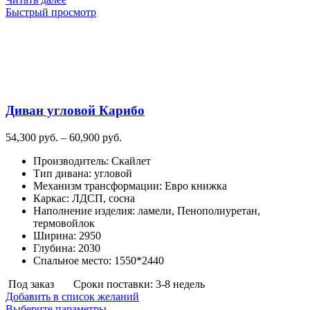
Быстрый просмотр
Диван угловой Карибо
Диапазон
54,300
руб.
–
60,900
руб.
цен:
Производитель
:
Скайлет
54,300
Тип дивана
:
угловой
руб.
Механизм трансформации
:
Евро книжка
–
Каркас
:
ЛДСП, сосна
60,900
Наполнение изделия
:
ламели, Пенополиуретан,
руб.
термовойлок
Ширина
:
2950
Глубина
:
2030
Спальное место
:
1550*2440
Под заказ
Сроки поставки: 3-8 недель
Добавить в список желаний
Этот
Выберите параметры