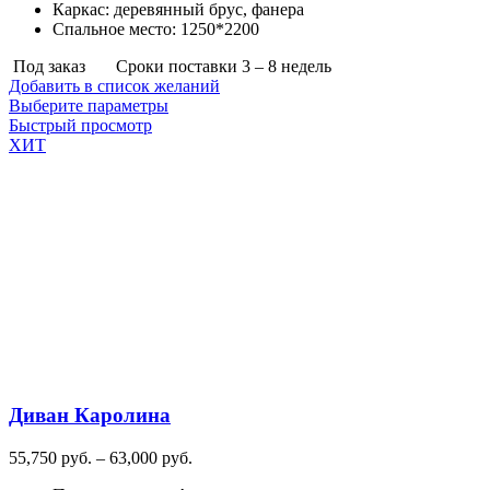
Каркас
:
деревянный брус, фанера
Спальное место
:
1250*2200
Под заказ
Сроки поставки 3 – 8 недель
Добавить в список желаний
Этот
Выберите параметры
товар
Быстрый просмотр
имеет
ХИТ
несколько
вариаций.
Опции
можно
выбрать
на
странице
товара.
Диван Каролина
Диапазон
55,750
руб.
–
63,000
руб.
цен: