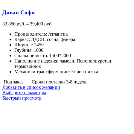
Диван Софи
Диапазон
33,850
руб.
–
39,400
руб.
цен:
Производитель
:
Атлантик
33,850
Каркас
:
ЛДСП, сосна, фанера
руб.
Ширина
:
2450
–
Глубина
:
1000
39,400
Спальное место
:
1500*2000
руб.
Наполнение изделия
:
ламели, Пенополиуретан,
термовойлок
Механизм трансформации
:
Евро книжка
Под заказ
Сроки поставки 3-8 недель
Добавить в список желаний
Этот
Выберите параметры
товар
Быстрый просмотр
имеет
несколько
вариаций.
Опции
можно
выбрать