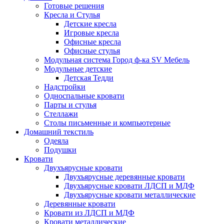
Готовые решения
Кресла и Стулья
Детские кресла
Игровые кресла
Офисные кресла
Офисные стулья
Модульная система Город ф-ка SV Мебель
Модульные детские
Детская Тедди
Надстройки
Односпальные кровати
Парты и стулья
Стеллажи
Столы письменные и компьютерные
Домашний текстиль
Одеяла
Подушки
Кровати
Двухъярусные кровати
Двухъярусные деревянные кровати
Двухъярусные кровати ЛДСП и МДФ
Двухъярусные кровати металлические
Деревянные кровати
Кровати из ЛДСП и МДФ
Кровати металлические