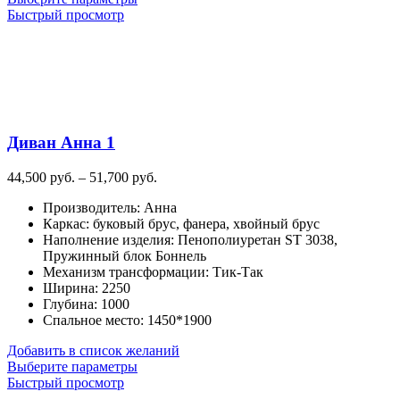
товар
Быстрый просмотр
имеет
несколько
вариаций.
Опции
можно
выбрать
на
Диван Анна 1
странице
товара.
Диапазон
44,500
руб.
–
51,700
руб.
цен:
Производитель
:
Анна
44,500
Каркас
:
буковый брус, фанера, хвойный брус
руб.
Наполнение изделия
:
Пенополиуретан ST 3038,
–
Пружинный блок Боннель
51,700
Механизм трансформации
:
Тик-Так
руб.
Ширина
:
2250
Глубина
:
1000
Спальное место
:
1450*1900
Добавить в список желаний
Этот
Выберите параметры
товар
Быстрый просмотр
имеет