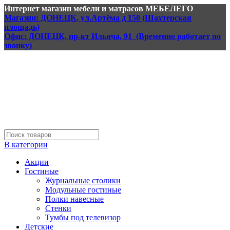
Интернет магазин мебели и матрасов МЕБЕЛЕГО
Магазин: ДОНЕЦК, ул.Артёма д 150 (Шахтерская
площадь)
Офис: ДОНЕЦК, пр-кт Ильича, 91 (Временно работает по
звонку)
В категории
Акции
Гостиные
Журнальные столики
Модульные гостиные
Полки навесные
Стенки
Тумбы под телевизор
Детские