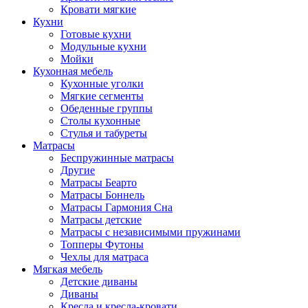
Кровати мягкие
Кухни
Готовые кухни
Модульные кухни
Мойки
Кухонная мебель
Кухонные уголки
Мягкие сегменты
Обеденные группы
Столы кухонные
Стулья и табуреты
Матрасы
Беспружинные матрасы
Другие
Матрасы Беарто
Матрасы Боннель
Матрасы Гармония Сна
Матрасы детские
Матрасы с независимыми пружинами
Топперы Футоны
Чехлы для матраса
Мягкая мебель
Детские диваны
Диваны
Кресла и кресла-кровати