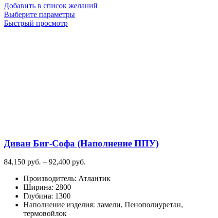
Добавить в список желаний
Этот
Выберите параметры
товар
Быстрый просмотр
имеет
несколько
вариаций.
Опции
можно
выбрать
на
странице
товара.
Диван Биг-Софа (Наполнение ППУ)
Диапазон
84,150
руб.
–
92,400
руб.
цен:
Производитель
:
Атлантик
84,150
Ширина
:
2800
руб.
Глубина
:
1300
–
Наполнение изделия
:
ламели, Пенополиуретан,
92,400
термовойлок
руб.