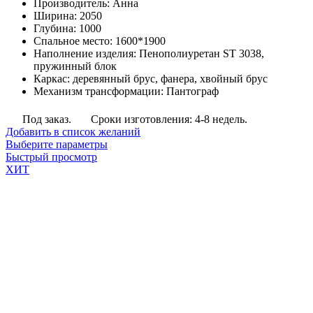
Производитель
:
Анна
55,750
Ширина
:
2050
руб.
Глубина
:
1000
–
Спальное место
:
1600*1900
63,000
Наполнение изделия
:
Пенополиуретан ST 3038,
руб.
пружинный блок
Каркас
:
деревянный брус, фанера, хвойный брус
Механизм трансформации
:
Пантограф
Под заказ.
Сроки изготовления: 4-8 недель.
Добавить в список желаний
Этот
Выберите параметры
товар
Быстрый просмотр
имеет
ХИТ
несколько
вариаций.
Опции
можно
выбрать
на
странице
товара.