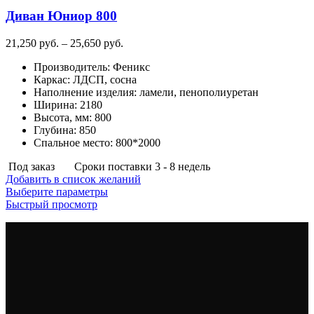
на
Диван Юниор 800
странице
товара.
Диапазон
21,250
руб.
–
25,650
руб.
цен:
Производитель
:
Феникс
21,250
Каркас
:
ЛДСП, сосна
руб.
Наполнение изделия
:
ламели, пенополиуретан
–
Ширина
:
2180
25,650
Высота, мм
:
800
руб.
Глубина
:
850
Спальное место
:
800*2000
Под заказ
Сроки поставки 3 - 8 недель
Добавить в список желаний
Этот
Выберите параметры
товар
Быстрый просмотр
имеет
несколько
вариаций.
Опции
можно
выбрать
на
странице