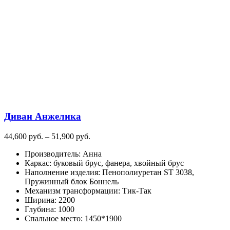
несколько
вариаций.
Опции
можно
выбрать
на
странице
товара.
Диван Анжелика
Диапазон
44,600
руб.
–
51,900
руб.
цен:
Производитель
:
Анна
44,600
Каркас
:
буковый брус, фанера, хвойный брус
руб.
Наполнение изделия
:
Пенополиуретан ST 3038,
–
Пружинный блок Боннель
51,900
Механизм трансформации
:
Тик-Так
руб.
Ширина
:
2200
Глубина
:
1000
Спальное место
:
1450*1900