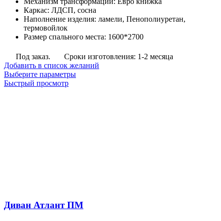
Механизм трансформации
:
Евро книжка
83,700
Каркас
:
ЛДСП, сосна
руб.
Наполнение изделия
:
ламели, Пенополиуретан,
термовойлок
Размер спального места
:
1600*2700
Под заказ.
Сроки изготовления: 1-2 месяца
Добавить в список желаний
Этот
Выберите параметры
товар
Быстрый просмотр
имеет
несколько
вариаций.
Опции
можно
выбрать
на
странице
товара.
Диван Атлант ПМ