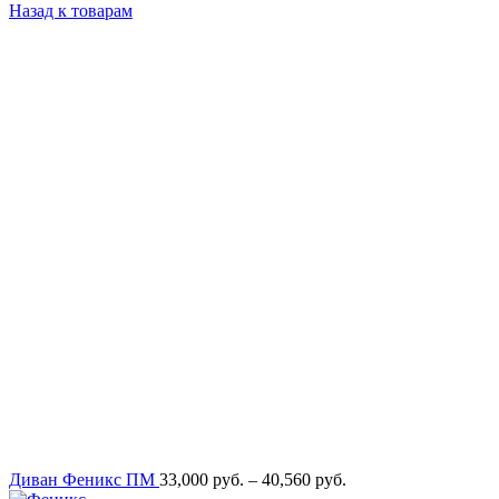
цен:
Назад к товарам
37,200
руб.
–
44,500
руб.
Диапазон
Диван Феникс ПМ
33,000
руб.
–
40,560
руб.
цен: