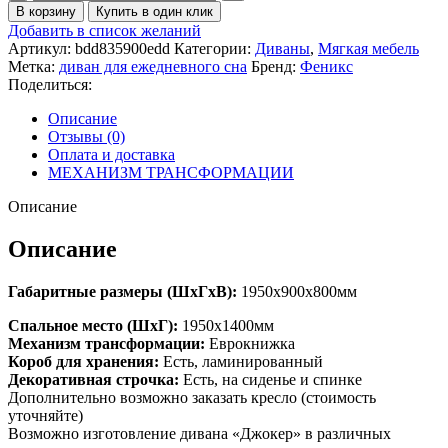
товара
В корзину
Купить в один клик
Диван
Добавить в список желаний
Джокер
Артикул:
bdd835900edd
Категории:
Диваны
,
Мягкая мебель
М
Метка:
диван для ежедневного сна
Бренд:
Феникс
Поделиться:
Описание
Отзывы (0)
Оплата и доставка
МЕХАНИЗМ ТРАНСФОРМАЦИИ
Описание
Описание
Габаритные размеры (ШхГхВ):
1950х900х800мм
Спальное место (ШхГ):
1950х1400мм
Механизм трансформации:
Еврокнижка
Короб для хранения:
Есть, ламинированный
Декоративная строчка:
Есть, на сиденье и спинке
Дополнительно возможно заказать кресло (стоимость
уточняйте)
Возможно изготовление дивана «
Джокер
» в различных