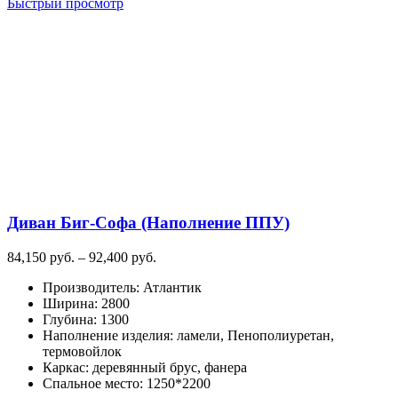
товар
Быстрый просмотр
имеет
несколько
вариаций.
Опции
можно
выбрать
на
странице
товара.
Диван Биг-Софа (Наполнение ППУ)
Диапазон
84,150
руб.
–
92,400
руб.
цен:
Производитель
:
Атлантик
84,150
Ширина
:
2800
руб.
Глубина
:
1300
–
Наполнение изделия
:
ламели, Пенополиуретан,
92,400
термовойлок
руб.
Каркас
:
деревянный брус, фанера
Спальное место
:
1250*2200