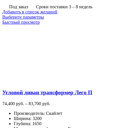
Под заказ
Сроки поставки 3 – 8 недель
Добавить в список желаний
Этот
Выберите параметры
товар
Быстрый просмотр
имеет
несколько
вариаций.
Опции
можно
выбрать
на
странице
товара.
Угловой диван трансформер Лего П
Диапазон
74,400
руб.
–
83,700
руб.
цен:
Производитель
:
Скайлет
74,400
Ширина
:
3200
руб.
Глубина
:
1650
–