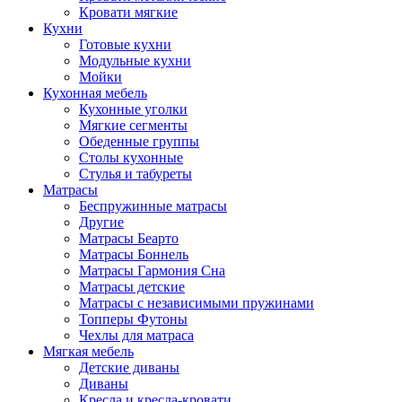
Кровати мягкие
Кухни
Готовые кухни
Модульные кухни
Мойки
Кухонная мебель
Кухонные уголки
Мягкие сегменты
Обеденные группы
Столы кухонные
Стулья и табуреты
Матрасы
Беспружинные матрасы
Другие
Матрасы Беарто
Матрасы Боннель
Матрасы Гармония Сна
Матрасы детские
Матрасы с независимыми пружинами
Топперы Футоны
Чехлы для матраса
Мягкая мебель
Детские диваны
Диваны
Кресла и кресла-кровати