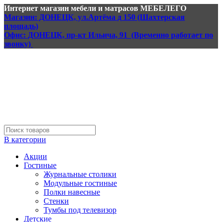
Интернет магазин мебели и матрасов МЕБЕЛЕГО
Магазин: ДОНЕЦК, ул.Артёма д 150 (Шахтерская
площадь)
Офис: ДОНЕЦК, пр-кт Ильича, 91 (Временно работает по
звонку)
В категории
Акции
Гостиные
Журнальные столики
Модульные гостиные
Полки навесные
Стенки
Тумбы под телевизор
Детские