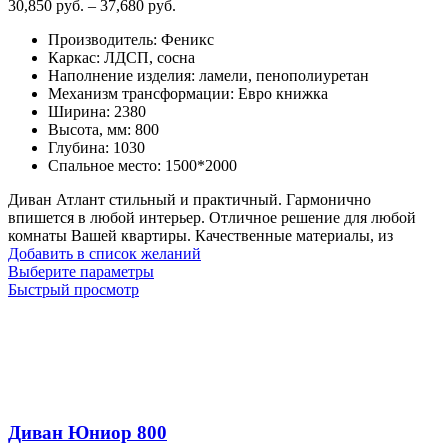
Диапазон
30,850
руб.
–
37,680
руб.
цен:
Производитель
:
Феникс
30,850
Каркас
:
ЛДСП, сосна
руб.
Наполнение изделия
:
ламели, пенополиуретан
–
Механизм трансформации
:
Евро книжка
37,680
Ширина
:
2380
руб.
Высота, мм
:
800
Глубина
:
1030
Спальное место
:
1500*2000
Диван Атлант стильный и практичный. Гармонично
впишется в любой интерьер. Отличное решение для любой
комнаты Вашей квартиры. Качественные материалы, из
Добавить в список желаний
Этот
Выберите параметры
товар
Быстрый просмотр
имеет
несколько
вариаций.
Опции
можно
выбрать
на
Диван Юниор 800
странице