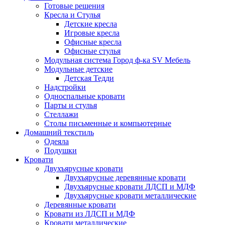
Готовые решения
Кресла и Стулья
Детские кресла
Игровые кресла
Офисные кресла
Офисные стулья
Модульная система Город ф-ка SV Мебель
Модульные детские
Детская Тедди
Надстройки
Односпальные кровати
Парты и стулья
Стеллажи
Столы письменные и компьютерные
Домашний текстиль
Одеяла
Подушки
Кровати
Двухъярусные кровати
Двухъярусные деревянные кровати
Двухъярусные кровати ЛДСП и МДФ
Двухъярусные кровати металлические
Деревянные кровати
Кровати из ЛДСП и МДФ
Кровати металлические