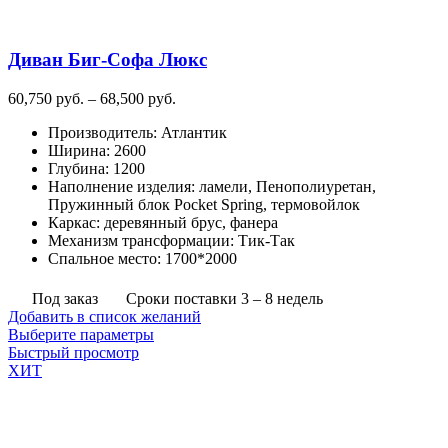
Диван Биг-Софа Люкс
Диапазон
60,750
руб.
–
68,500
руб.
цен:
Производитель
:
Атлантик
60,750
Ширина
:
2600
руб.
Глубина
:
1200
–
Наполнение изделия
:
ламели, Пенополиуретан,
68,500
Пружинный блок Pocket Spring, термовойлок
руб.
Каркас
:
деревянный брус, фанера
Механизм трансформации
:
Тик-Так
Спальное место
:
1700*2000
Под заказ
Сроки поставки 3 – 8 недель
Добавить в список желаний
Этот
Выберите параметры
товар
Быстрый просмотр
имеет
ХИТ
несколько
вариаций.
Опции
можно