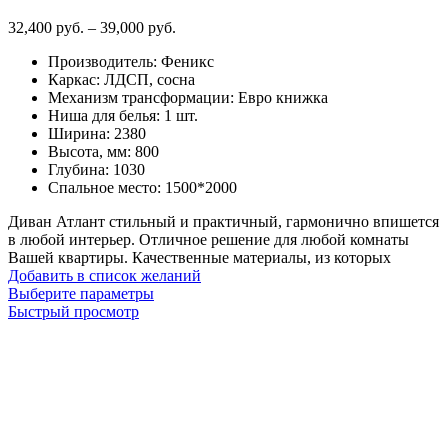
Диапазон
32,400
руб.
–
39,000
руб.
цен:
Производитель
:
Феникс
32,400
Каркас
:
ЛДСП, сосна
руб.
Механизм трансформации
:
Евро книжка
–
Ниша для белья
:
1 шт.
39,000
Ширина
:
2380
руб.
Высота, мм
:
800
Глубина
:
1030
Спальное место
:
1500*2000
Диван Атлант стильный и практичный, гармонично впишется
в любой интерьер. Отличное решение для любой комнаты
Вашей квартиры. Качественные материалы, из которых
Добавить в список желаний
Этот
Выберите параметры
товар
Быстрый просмотр
имеет
несколько
вариаций.
Опции
можно
выбрать
на