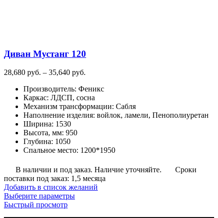
странице
товара.
Диван Мустанг 120
Диапазон
28,680
руб.
–
35,640
руб.
цен:
Производитель
:
Феникс
28,680
Каркас
:
ЛДСП, сосна
руб.
Механизм трансформации
:
Сабля
–
Наполнение изделия
:
войлок, ламели, Пенополиуретан
35,640
Ширина
:
1530
руб.
Высота, мм
:
950
Глубина
:
1050
Спальное место
:
1200*1950
В наличии и под заказ. Наличие уточняйте.
Сроки
поставки под заказ: 1,5 месяца
Добавить в список желаний
Этот
Выберите параметры
товар
Быстрый просмотр
имеет