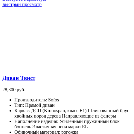
товар
Быстрый просмотр
имеет
несколько
вариаций.
Опции
можно
выбрать
на
странице
товара.
Диван Твист
28,300
руб.
Производитель
:
Sofos
Тип
:
Прямой диван
Каркас
:
ДСП (Kronospan, класс Е1) Шлифованный брус
хвойных пород дерева Направляющие из фанеры
Наполнение изделия
:
Усиленный пружинный блок
боннель Эластичная пена марки EL
Обивочный материал
:
рогожка