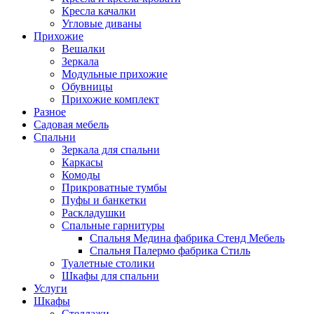
Кресла качалки
Угловые диваны
Прихожие
Вешалки
Зеркала
Модульные прихожие
Обувницы
Прихожие комплект
Разное
Садовая мебель
Спальни
Зеркала для спальни
Каркасы
Комоды
Прикроватные тумбы
Пуфы и банкетки
Раскладушки
Спальные гарнитуры
Спальня Медина фабрика Стенд Мебель
Спальня Палермо фабрика Стиль
Туалетные столики
Шкафы для спальни
Услуги
Шкафы
Стеллажи