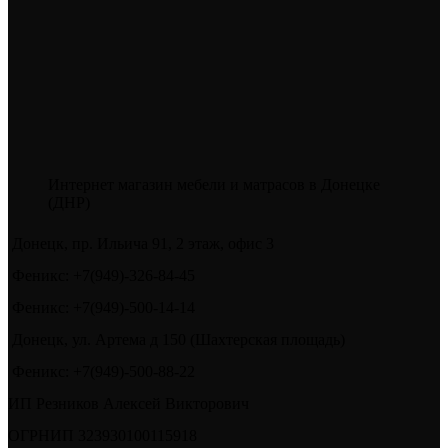
несколько
вариаций.
Опции
можно
выбрать
на
странице
товара.
Интернет магазин мебели и матрасов в Донецке
(ДНР)
Донецк, пр. Ильича 91, 2 этаж, офис 3
Феникс: +7(949)-326-84-45
Феникс: +7(949)-500-14-14
Донецк, ул. Артема д 150 (Шахтерская площадь)
Феникс: +7(949)-500-88-22
ИП Резников Алексей Викторович
ОГРНИП 323930100115918