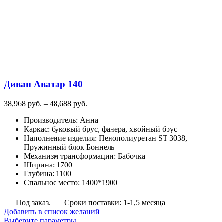
выбрать
на
странице
товара.
Диван Аватар 140
Диапазон
38,968
руб.
–
48,688
руб.
цен:
Производитель
:
Анна
38,968
Каркас
:
буковый брус, фанера, хвойный брус
руб.
Наполнение изделия
:
Пенополиуретан ST 3038,
–
Пружинный блок Боннель
48,688
Механизм трансформации
:
Бабочка
руб.
Ширина
:
1700
Глубина
:
1100
Спальное место
:
1400*1900
Под заказ.
Сроки поставки: 1-1,5 месяца
Добавить в список желаний
Этот
Выберите параметры