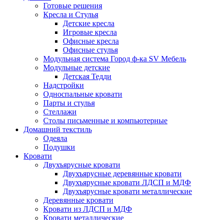
Готовые решения
Кресла и Стулья
Детские кресла
Игровые кресла
Офисные кресла
Офисные стулья
Модульная система Город ф-ка SV Мебель
Модульные детские
Детская Тедди
Надстройки
Односпальные кровати
Парты и стулья
Стеллажи
Столы письменные и компьютерные
Домашний текстиль
Одеяла
Подушки
Кровати
Двухъярусные кровати
Двухъярусные деревянные кровати
Двухъярусные кровати ЛДСП и МДФ
Двухъярусные кровати металлические
Деревянные кровати
Кровати из ЛДСП и МДФ
Кровати металлические