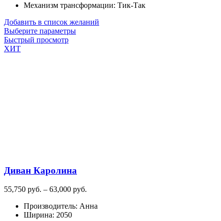
Механизм трансформации
:
Тик-Так
Добавить в список желаний
Этот
Выберите параметры
товар
Быстрый просмотр
имеет
ХИТ
несколько
вариаций.
Опции
можно
выбрать
на
странице
товара.
Диван Каролина
Диапазон
55,750
руб.
–
63,000
руб.
цен:
Производитель
:
Анна
55,750
Ширина
:
2050
руб.