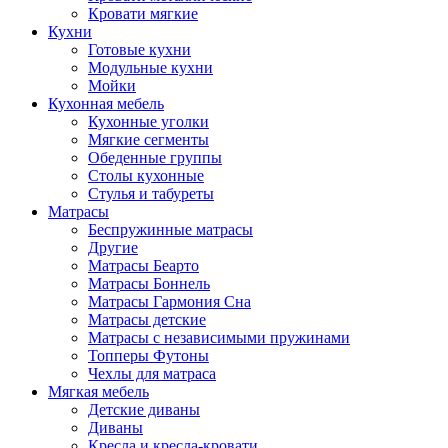
Кровати мягкие
Кухни
Готовые кухни
Модульные кухни
Мойки
Кухонная мебель
Кухонные уголки
Мягкие сегменты
Обеденные группы
Столы кухонные
Стулья и табуреты
Матрасы
Беспружинные матрасы
Другие
Матрасы Беарто
Матрасы Боннель
Матрасы Гармония Сна
Матрасы детские
Матрасы с независимыми пружинами
Топперы Футоны
Чехлы для матраса
Мягкая мебель
Детские диваны
Диваны
Кресла и кресла-кровати