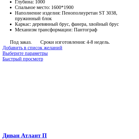
Глубина
:
1000
–
Спальное место
:
1600*1900
63,000
Наполнение изделия
:
Пенополиуретан ST 3038,
руб.
пружинный блок
Каркас
:
деревянный брус, фанера, хвойный брус
Механизм трансформации
:
Пантограф
Под заказ.
Сроки изготовления: 4-8 недель.
Добавить в список желаний
Этот
Выберите параметры
товар
Быстрый просмотр
имеет
несколько
вариаций.
Опции
можно
выбрать
на
странице
товара.
Диван Атлант П