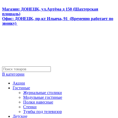
Интернет магазин мебели и матрасов МЕБЕЛЕГО
Магазин: ДОНЕЦК, ул.Артёма д 150 (Шахтерская
площадь)
Офис: ДОНЕЦК, пр-кт Ильича, 91 (Временно работает по
звонку)
В категории
Акции
Гостиные
Журнальные столики
Модульные гостиные
Полки навесные
Стенки
Тумбы под телевизор
Детские