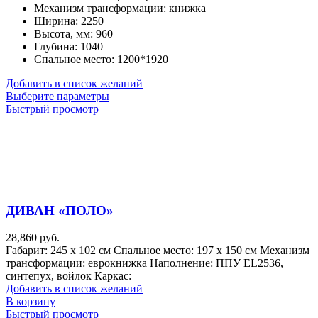
Механизм трансформации
:
книжка
Ширина
:
2250
Высота, мм
:
960
Глубина
:
1040
Спальное место
:
1200*1920
Добавить в список желаний
Этот
Выберите параметры
товар
Быстрый просмотр
имеет
несколько
вариаций.
Опции
можно
выбрать
на
ДИВАН «ПОЛО»
странице
товара.
28,860
руб.
Габарит: 245 х 102 см Спальное место: 197 х 150 см Механизм
трансформации: еврокнижка Наполнение: ППУ EL2536,
синтепух, войлок Каркас:
Добавить в список желаний
В корзину
Быстрый просмотр