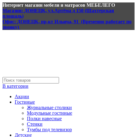
Интернет магазин мебели и матрасов МЕБЕЛЕГО
Магазин: ДОНЕЦК, ул.Артёма д 150 (Шахтерская
площадь)
Офис: ДОНЕЦК, пр-кт Ильича, 91 (Временно работает по
звонку)
В категории
Акции
Гостиные
Журнальные столики
Модульные гостиные
Полки навесные
Стенки
Тумбы под телевизор
Детские