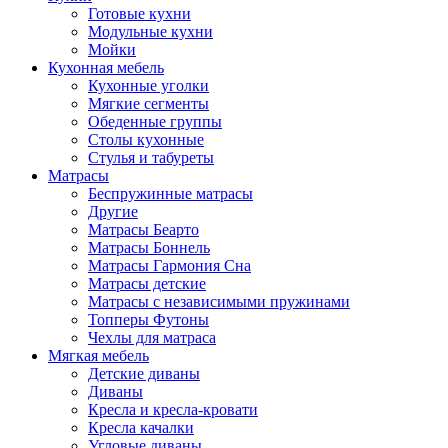
Готовые кухни
Модульные кухни
Мойки
Кухонная мебель
Кухонные уголки
Мягкие сегменты
Обеденные группы
Столы кухонные
Стулья и табуреты
Матрасы
Беспружинные матрасы
Другие
Матрасы Беарто
Матрасы Боннель
Матрасы Гармония Сна
Матрасы детские
Матрасы с независимыми пружинами
Топперы Футоны
Чехлы для матраса
Мягкая мебель
Детские диваны
Диваны
Кресла и кресла-кровати
Кресла качалки
Угловые диваны