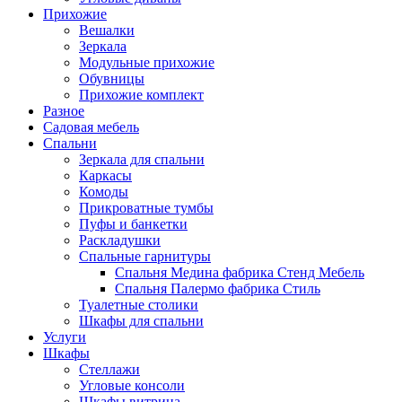
Прихожие
Вешалки
Зеркала
Модульные прихожие
Обувницы
Прихожие комплект
Разное
Садовая мебель
Спальни
Зеркала для спальни
Каркасы
Комоды
Прикроватные тумбы
Пуфы и банкетки
Раскладушки
Спальные гарнитуры
Спальня Медина фабрика Стенд Мебель
Спальня Палермо фабрика Стиль
Туалетные столики
Шкафы для спальни
Услуги
Шкафы
Стеллажи
Угловые консоли
Шкафы витрина