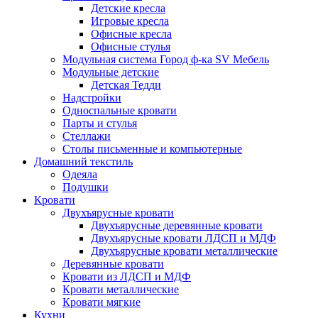
Детские кресла
Игровые кресла
Офисные кресла
Офисные стулья
Модульная система Город ф-ка SV Мебель
Модульные детские
Детская Тедди
Надстройки
Односпальные кровати
Парты и стулья
Стеллажи
Столы письменные и компьютерные
Домашний текстиль
Одеяла
Подушки
Кровати
Двухъярусные кровати
Двухъярусные деревянные кровати
Двухъярусные кровати ЛДСП и МДФ
Двухъярусные кровати металлические
Деревянные кровати
Кровати из ЛДСП и МДФ
Кровати металлические
Кровати мягкие
Кухни