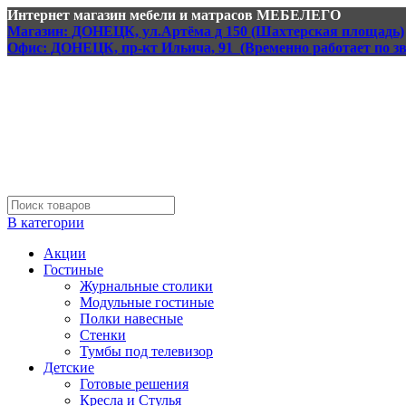
Интернет магазин мебели и матрасов МЕБЕЛЕГО
Магазин: ДОНЕЦК, ул.Артёма д 150 (Шахтерская площадь)
Офис: ДОНЕЦК, пр-кт Ильича, 91 (Временно работает по з
В категории
Акции
Гостиные
Журнальные столики
Модульные гостиные
Полки навесные
Стенки
Тумбы под телевизор
Детские
Готовые решения
Кресла и Стулья