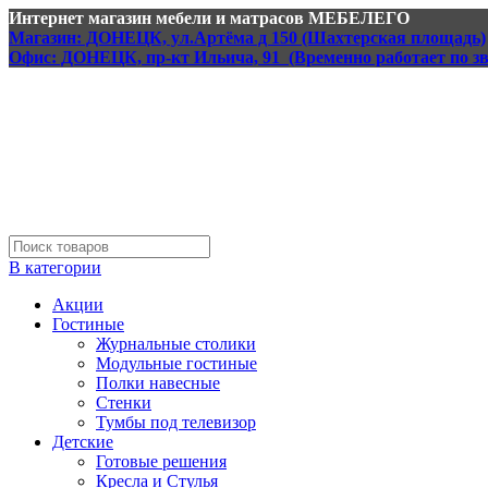
Интернет магазин мебели и матрасов МЕБЕЛЕГО
Магазин: ДОНЕЦК, ул.Артёма д 150 (Шахтерская площадь)
Офис: ДОНЕЦК, пр-кт Ильича, 91 (Временно работает по з
В категории
Акции
Гостиные
Журнальные столики
Модульные гостиные
Полки навесные
Стенки
Тумбы под телевизор
Детские
Готовые решения
Кресла и Стулья