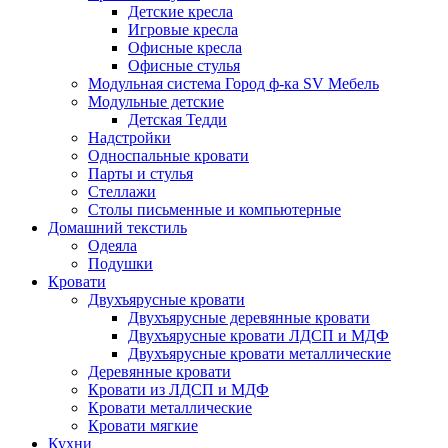
Детские кресла
Игровые кресла
Офисные кресла
Офисные стулья
Модульная система Город ф-ка SV Мебель
Модульные детские
Детская Тедди
Надстройки
Односпальные кровати
Парты и стулья
Стеллажи
Столы письменные и компьютерные
Домашний текстиль
Одеяла
Подушки
Кровати
Двухъярусные кровати
Двухъярусные деревянные кровати
Двухъярусные кровати ЛДСП и МДФ
Двухъярусные кровати металлические
Деревянные кровати
Кровати из ЛДСП и МДФ
Кровати металлические
Кровати мягкие
Кухни