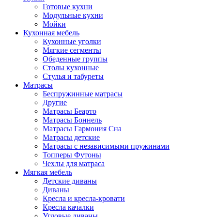
Готовые кухни
Модульные кухни
Мойки
Кухонная мебель
Кухонные уголки
Мягкие сегменты
Обеденные группы
Столы кухонные
Стулья и табуреты
Матрасы
Беспружинные матрасы
Другие
Матрасы Беарто
Матрасы Боннель
Матрасы Гармония Сна
Матрасы детские
Матрасы с независимыми пружинами
Топперы Футоны
Чехлы для матраса
Мягкая мебель
Детские диваны
Диваны
Кресла и кресла-кровати
Кресла качалки
Угловые диваны