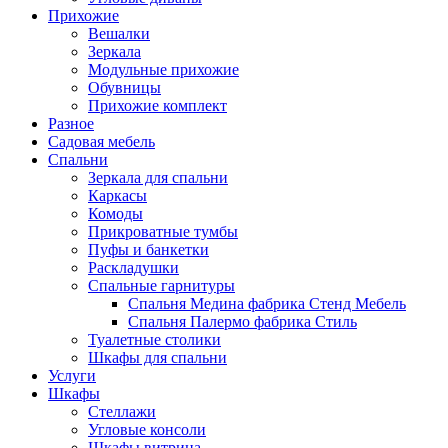
Прихожие
Вешалки
Зеркала
Модульные прихожие
Обувницы
Прихожие комплект
Разное
Садовая мебель
Спальни
Зеркала для спальни
Каркасы
Комоды
Прикроватные тумбы
Пуфы и банкетки
Раскладушки
Спальные гарнитуры
Спальня Медина фабрика Стенд Мебель
Спальня Палермо фабрика Стиль
Туалетные столики
Шкафы для спальни
Услуги
Шкафы
Стеллажи
Угловые консоли
Шкафы витрина