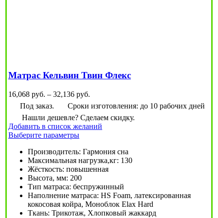
Матрас Кельвин Твин Флекс
Диапазон
16,068
руб.
–
32,136
руб.
цен:
Под заказ.
Сроки изготовления: до 10 рабочих дней
16,068
Нашли дешевле? Сделаем скидку.
руб.
Добавить в список желаний
–
Этот
Выберите параметры
32,136
товар
руб.
Производитель
:
Гармония сна
имеет
Максимальная нагрузка,кг
:
130
несколько
Жёсткость
:
повышенная
вариаций.
Высота, мм
:
200
Опции
Тип матраса
:
беспружинный
можно
Наполнение матраса
:
HS Foam, латексированная
выбрать
кокосовая койра, Моноблок Elax Hard
на
Ткань
:
Трикотаж, Хлопковый жаккард
странице