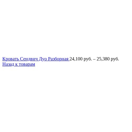
Диапа
Кровать Сендвич Дуо Разборная
24,100
руб.
–
25,380
руб.
цен:
Назад к товарам
24,100
руб.
–
25,380
руб.