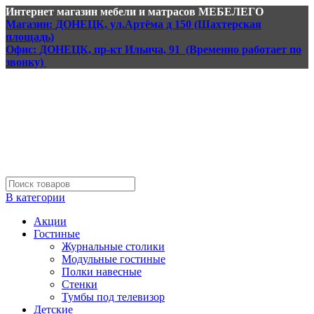
Интернет магазин мебели и матрасов МЕБЕЛЕГО
Магазин: ДОНЕЦК, ул.Артёма д 150 (Шахтерская
площадь)
Офис: ДОНЕЦК, пр-кт Ильича, 91 (Временно работает по
звонку)
В категории
Акции
Гостиные
Журнальные столики
Модульные гостиные
Полки навесные
Стенки
Тумбы под телевизор
Детские