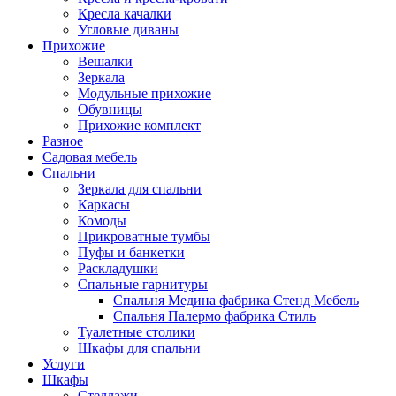
Кресла качалки
Угловые диваны
Прихожие
Вешалки
Зеркала
Модульные прихожие
Обувницы
Прихожие комплект
Разное
Садовая мебель
Спальни
Зеркала для спальни
Каркасы
Комоды
Прикроватные тумбы
Пуфы и банкетки
Раскладушки
Спальные гарнитуры
Спальня Медина фабрика Стенд Мебель
Спальня Палермо фабрика Стиль
Туалетные столики
Шкафы для спальни
Услуги
Шкафы
Стеллажи