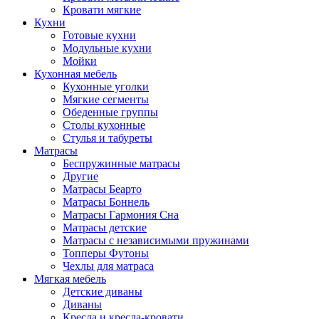
Кровати мягкие
Кухни
Готовые кухни
Модульные кухни
Мойки
Кухонная мебель
Кухонные уголки
Мягкие сегменты
Обеденные группы
Столы кухонные
Стулья и табуреты
Матрасы
Беспружинные матрасы
Другие
Матрасы Беарто
Матрасы Боннель
Матрасы Гармония Сна
Матрасы детские
Матрасы с независимыми пружинами
Топперы Футоны
Чехлы для матраса
Мягкая мебель
Детские диваны
Диваны
Кресла и кресла-кровати