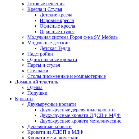
Готовые решения
Кресла и Стулья
Детские кресла
Игровые кресла
Офисные кресла
Офисные стулья
Модульная система Город ф-ка SV Мебель
Модульные детские
Детская Тедди
Надстройки
Односпальные кровати
Парты и стулья
Стеллажи
Столы письменные и компьютерные
Домашний текстиль
Одеяла
Подушки
Кровати
Двухъярусные кровати
Двухъярусные деревянные кровати
Двухъярусные кровати ЛДСП и МДФ
Двухъярусные кровати металлические
Деревянные кровати
Кровати из ЛДСП и МДФ
Кровати металлические