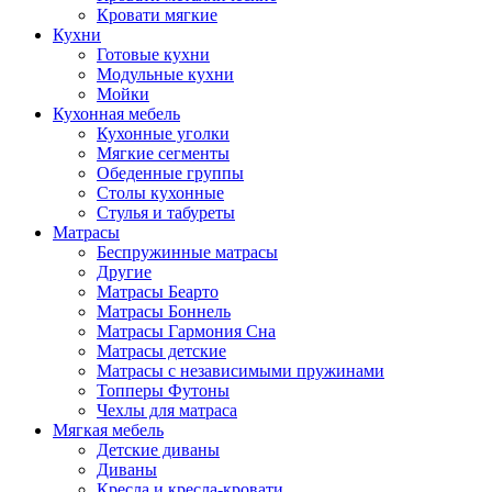
Кровати мягкие
Кухни
Готовые кухни
Модульные кухни
Мойки
Кухонная мебель
Кухонные уголки
Мягкие сегменты
Обеденные группы
Столы кухонные
Стулья и табуреты
Матрасы
Беспружинные матрасы
Другие
Матрасы Беарто
Матрасы Боннель
Матрасы Гармония Сна
Матрасы детские
Матрасы с независимыми пружинами
Топперы Футоны
Чехлы для матраса
Мягкая мебель
Детские диваны
Диваны
Кресла и кресла-кровати