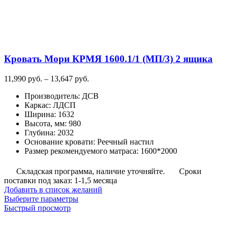
странице
товара.
Кровать Мори КРМЯ 1600.1/1 (МП/3) 2 ящика
Диапазон
11,990
руб.
–
13,647
руб.
цен:
Производитель
:
ДСВ
11,990
Каркас
:
ЛДСП
руб.
Ширина
:
1632
–
Высота, мм
:
980
13,647
Глубина
:
2032
руб.
Основание кровати
:
Реечный настил
Размер рекомендуемого матраса
:
1600*2000
Складская программа, наличие уточняйте.
Сроки
поставки под заказ: 1-1,5 месяца
Добавить в список желаний
Этот
Выберите параметры
товар
Быстрый просмотр
имеет
несколько