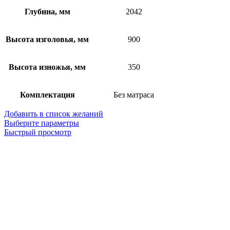
Глубина, мм
2042
Высота изголовья, мм
900
Высота изножья, мм
350
Комплектация
Без матраса
Добавить в список желаний
Этот
Выберите параметры
товар
Быстрый просмотр
имеет
несколько
вариаций.
Опции
можно
выбрать
на
странице
товара.