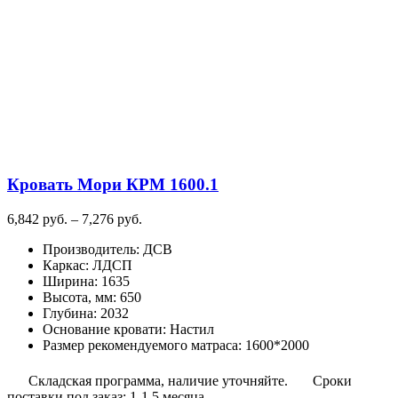
вариаций.
Опции
можно
выбрать
на
странице
товара.
Кровать Мори КРМ 1600.1
Диапазон
6,842
руб.
–
7,276
руб.
цен:
Производитель
:
ДСВ
6,842
Каркас
:
ЛДСП
руб.
Ширина
:
1635
–
Высота, мм
:
650
7,276
Глубина
:
2032
руб.
Основание кровати
:
Настил
Размер рекомендуемого матраса
:
1600*2000
Складская программа, наличие уточняйте.
Сроки
поставки под заказ: 1-1,5 месяца