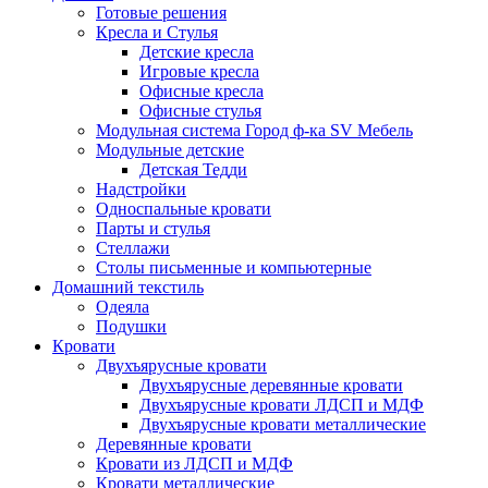
Готовые решения
Кресла и Стулья
Детские кресла
Игровые кресла
Офисные кресла
Офисные стулья
Модульная система Город ф-ка SV Мебель
Модульные детские
Детская Тедди
Надстройки
Односпальные кровати
Парты и стулья
Стеллажи
Столы письменные и компьютерные
Домашний текстиль
Одеяла
Подушки
Кровати
Двухъярусные кровати
Двухъярусные деревянные кровати
Двухъярусные кровати ЛДСП и МДФ
Двухъярусные кровати металлические
Деревянные кровати
Кровати из ЛДСП и МДФ
Кровати металлические