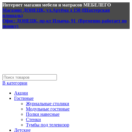
Интернет магазин мебели и матрасов МЕБЕЛЕГО
Магазин: ДОНЕЦК, ул.Артёма д 150 (Шахтерская
площадь)
Офис: ДОНЕЦК, пр-кт Ильича, 91 (Временно работает по
звонку)
В категории
Акции
Гостиные
Журнальные столики
Модульные гостиные
Полки навесные
Стенки
Тумбы под телевизор
Детские