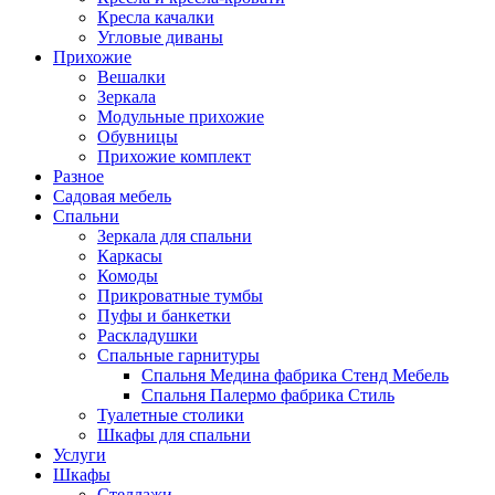
Кресла качалки
Угловые диваны
Прихожие
Вешалки
Зеркала
Модульные прихожие
Обувницы
Прихожие комплект
Разное
Садовая мебель
Спальни
Зеркала для спальни
Каркасы
Комоды
Прикроватные тумбы
Пуфы и банкетки
Раскладушки
Спальные гарнитуры
Спальня Медина фабрика Стенд Мебель
Спальня Палермо фабрика Стиль
Туалетные столики
Шкафы для спальни
Услуги
Шкафы
Стеллажи