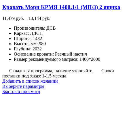
Кровать Мори КРМЯ 1400.1/1 (МП/3) 2 ящика
Диапазон
11,479
руб.
–
13,144
руб.
цен:
Производитель
:
ДСВ
11,479
Каркас
:
ЛДСП
руб.
Ширина
:
1432
–
Высота, мм
:
980
13,144
Глубина
:
2032
руб.
Основание кровати
:
Реечный настил
Размер рекомендуемого матраса
:
1400*2000
Складская программа, наличие уточняйте.
Сроки
поставки под заказ: 1-1,5 месяца
Добавить в список желаний
Этот
Выберите параметры
товар
Быстрый просмотр
имеет
несколько
вариаций.
Опции
можно
выбрать
на