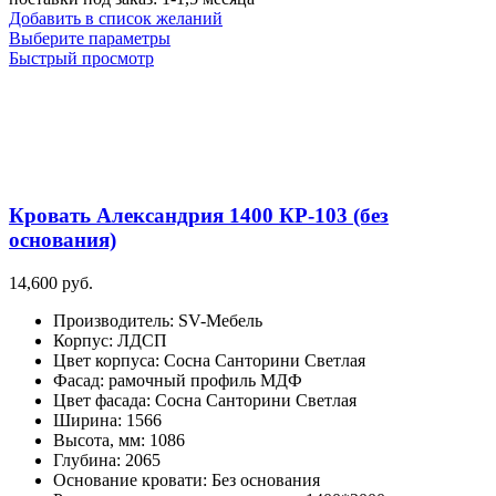
Добавить в список желаний
Этот
Выберите параметры
товар
Быстрый просмотр
имеет
несколько
вариаций.
Опции
можно
выбрать
на
Кровать Александрия 1400 КР-103 (без
странице
товара.
основания)
14,600
руб.
Производитель
:
SV-Мебель
Корпус
:
ЛДСП
Цвет корпуса
:
Сосна Санторини Светлая
Фасад
:
рамочный профиль МДФ
Цвет фасада
:
Сосна Санторини Светлая
Ширина
:
1566
Высота, мм
:
1086
Глубина
:
2065
Основание кровати
:
Без основания