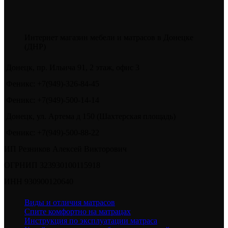
Интернет магазин мебели и матрасов в Донецке
(ДНР)
Донецк, пр. Ильича 91, 2 этаж, офис 3
Феникс: +7(949)-326-84-45
Феникс: +7(949)-500-14-14
Донецк, ул. Артема д 150 (Шахтерская площадь)
Феникс: +7(949)-500-88-22
ИП Резников Алексей Викторович
ОГРНИП 323930100115918
ИНН 930900120640
Виды и отличия матрасов
Спите комфортно на матрацах
Инструкция по эксплуатации матраса