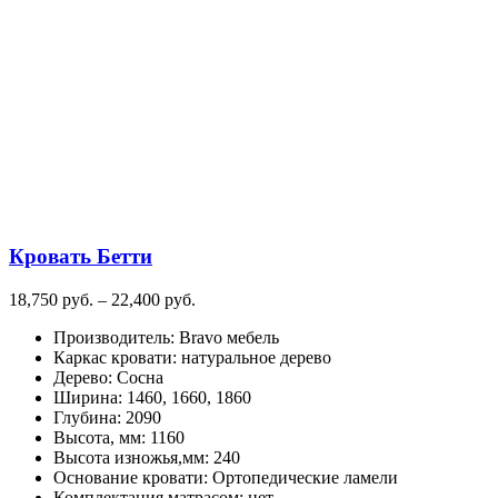
Кровать Бетти
Диапазон
18,750
руб.
–
22,400
руб.
цен:
Производитель
:
Bravo мебель
18,750
Каркас кровати
:
натуральное дерево
руб.
Дерево
:
Сосна
–
Ширина
:
1460, 1660, 1860
22,400
Глубина
:
2090
руб.
Высота, мм
:
1160
Высота изножья,мм
:
240
Основание кровати
:
Ортопедические ламели
Комплектация матрасом
:
нет