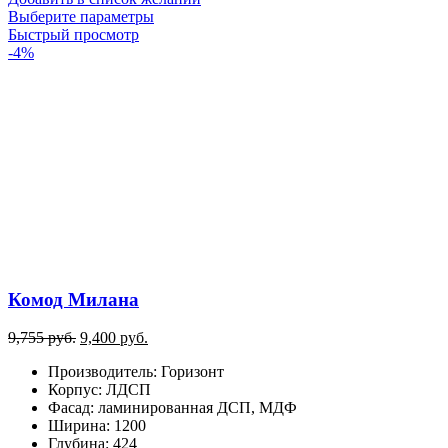
Этот
Выберите параметры
товар
Быстрый просмотр
имеет
-4%
несколько
вариаций.
Опции
можно
выбрать
на
странице
товара.
Комод Милана
Первоначальная
Текущая
9,755
руб.
9,400
руб.
цена
цена:
Производитель
:
Горизонт
составляла
9,400
Корпус
:
ЛДСП
9,755
руб..
Фасад
:
ламинированная ДСП, МДФ
руб..
Ширина
:
1200
Глубина
:
424