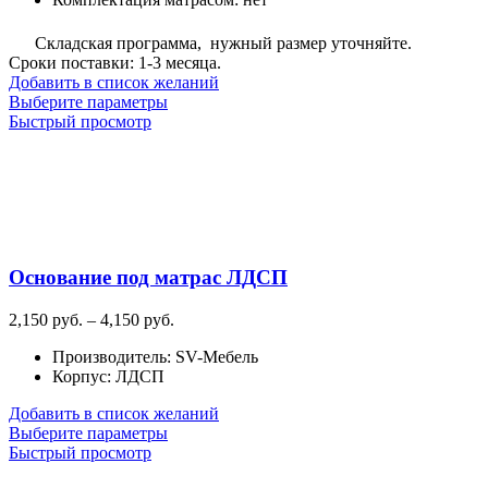
Складская программа, нужный размер уточняйте.
Сроки поставки: 1-3 месяца.
Добавить в список желаний
Этот
Выберите параметры
товар
Быстрый просмотр
имеет
несколько
вариаций.
Опции
можно
выбрать
на
Основание под матрас ЛДСП
странице
товара.
Диапазон
2,150
руб.
–
4,150
руб.
цен:
Производитель
:
SV-Мебель
2,150
Корпус
:
ЛДСП
руб.
–
Добавить в список желаний
4,150
Этот
Выберите параметры
руб.
товар
Быстрый просмотр
имеет