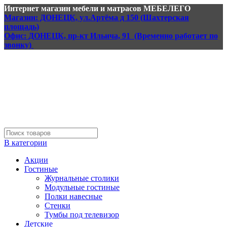
Интернет магазин мебели и матрасов МЕБЕЛЕГО
Магазин: ДОНЕЦК, ул.Артёма д 150 (Шахтерская
площадь)
Офис: ДОНЕЦК, пр-кт Ильича, 91 (Временно работает по
звонку)
В категории
Акции
Гостиные
Журнальные столики
Модульные гостиные
Полки навесные
Стенки
Тумбы под телевизор
Детские