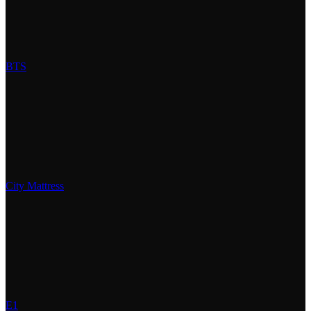
BTS
City Mattress
E1