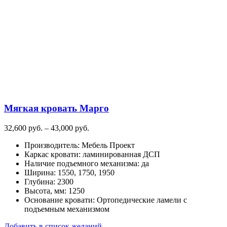
несколько
вариаций.
Опции
можно
выбрать
на
странице
товара.
Мягкая кровать Марго
Диапазон
32,600
руб.
–
43,000
руб.
цен:
Производитель
:
Мебель Проект
32,600
Каркас кровати
:
ламинированная ДСП
руб.
Наличие подъемного механизма
:
да
–
Ширина
:
1550, 1750, 1950
43,000
Глубина
:
2300
руб.
Высота, мм
:
1250
Основание кровати
:
Ортопедические ламели с
подъемным механизмом
Добавить в список желаний