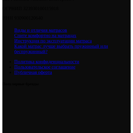
ОГРНИП 323930100115918
ИНН 930900120640
Виды и отличия матрасов
Спите комфортно на матрацах
Инструкция по эксплуатации матраса
Какой матрас лучше выбрать пружинный или
беспружинный?
Политика конфиденциальности
Пользовательское соглашение
Публичная оферта
Популярные бренды