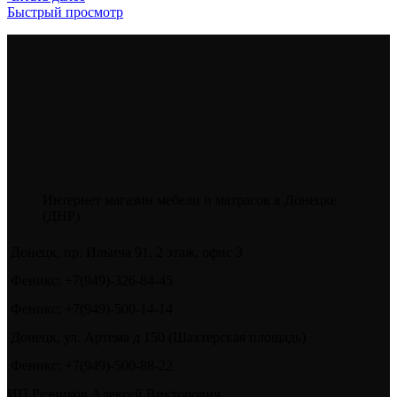
Быстрый просмотр
Интернет магазин мебели и матрасов в Донецке
(ДНР)
Донецк, пр. Ильича 91, 2 этаж, офис 3
Феникс: +7(949)-326-84-45
Феникс: +7(949)-500-14-14
Донецк, ул. Артема д 150 (Шахтерская площадь)
Феникс: +7(949)-500-88-22
ИП Резников Алексей Викторович