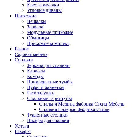
Кресла качалки
Угловые диваны
Прихожие
Вешалки
Зеркала
Модульные прихожие
Обувницы
Прихожие комплект
Разное
Садовая мебель
Спальни
Зеркала для спальни
Каркасы
Комоды
Прикроватные тумбы
Пуфы и банкетки
Раскладушки
Спальные гарнитуры
Спальня Медина фабрика Стенд Мебель
Спальня Палермо фабрика Стиль
Туалетные столики
Шкафы для спальни
Услуги
Шкафы
Стеллажи