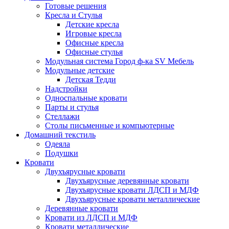
Готовые решения
Кресла и Стулья
Детские кресла
Игровые кресла
Офисные кресла
Офисные стулья
Модульная система Город ф-ка SV Мебель
Модульные детские
Детская Тедди
Надстройки
Односпальные кровати
Парты и стулья
Стеллажи
Столы письменные и компьютерные
Домашний текстиль
Одеяла
Подушки
Кровати
Двухъярусные кровати
Двухъярусные деревянные кровати
Двухъярусные кровати ЛДСП и МДФ
Двухъярусные кровати металлические
Деревянные кровати
Кровати из ЛДСП и МДФ
Кровати металлические