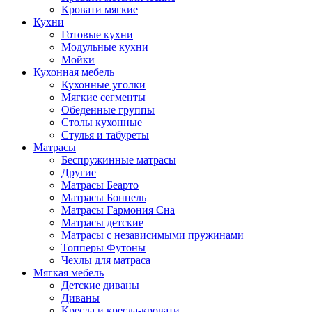
Кровати мягкие
Кухни
Готовые кухни
Модульные кухни
Мойки
Кухонная мебель
Кухонные уголки
Мягкие сегменты
Обеденные группы
Столы кухонные
Стулья и табуреты
Матрасы
Беспружинные матрасы
Другие
Матрасы Беарто
Матрасы Боннель
Матрасы Гармония Сна
Матрасы детские
Матрасы с независимыми пружинами
Топперы Футоны
Чехлы для матраса
Мягкая мебель
Детские диваны
Диваны
Кресла и кресла-кровати