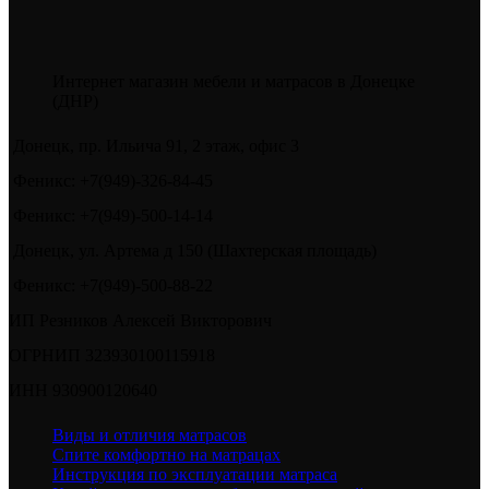
Интернет магазин мебели и матрасов в Донецке
(ДНР)
Донецк, пр. Ильича 91, 2 этаж, офис 3
Феникс: +7(949)-326-84-45
Феникс: +7(949)-500-14-14
Донецк, ул. Артема д 150 (Шахтерская площадь)
Феникс: +7(949)-500-88-22
ИП Резников Алексей Викторович
ОГРНИП 323930100115918
ИНН 930900120640
Виды и отличия матрасов
Спите комфортно на матрацах
Инструкция по эксплуатации матраса