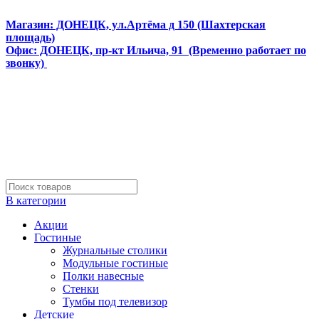
Интернет магазин мебели и матрасов МЕБЕЛЕГО
Магазин: ДОНЕЦК, ул.Артёма д 150 (Шахтерская
площадь)
Офис: ДОНЕЦК, пр-кт Ильича, 91 (Временно работает по
звонку)
В категории
Акции
Гостиные
Журнальные столики
Модульные гостиные
Полки навесные
Стенки
Тумбы под телевизор
Детские