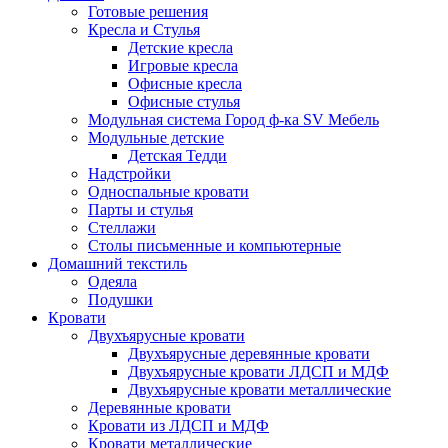
Готовые решения
Кресла и Стулья
Детские кресла
Игровые кресла
Офисные кресла
Офисные стулья
Модульная система Город ф-ка SV Мебель
Модульные детские
Детская Тедди
Надстройки
Односпальные кровати
Парты и стулья
Стеллажи
Столы письменные и компьютерные
Домашний текстиль
Одеяла
Подушки
Кровати
Двухъярусные кровати
Двухъярусные деревянные кровати
Двухъярусные кровати ЛДСП и МДФ
Двухъярусные кровати металлические
Деревянные кровати
Кровати из ЛДСП и МДФ
Кровати металлические