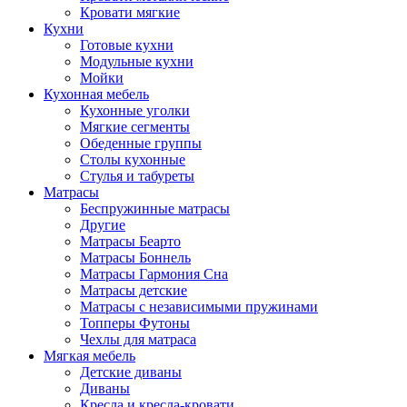
Кровати мягкие
Кухни
Готовые кухни
Модульные кухни
Мойки
Кухонная мебель
Кухонные уголки
Мягкие сегменты
Обеденные группы
Столы кухонные
Стулья и табуреты
Матрасы
Беспружинные матрасы
Другие
Матрасы Беарто
Матрасы Боннель
Матрасы Гармония Сна
Матрасы детские
Матрасы с независимыми пружинами
Топперы Футоны
Чехлы для матраса
Мягкая мебель
Детские диваны
Диваны
Кресла и кресла-кровати