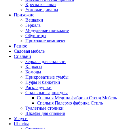
Кресла качалки
Угловые диваны
Прихожие
Вешалки
Зеркала
Модульные прихожие
Обувницы
Прихожие комплект
Разное
Садовая мебель
Спальни
Зеркала для спальни
Каркасы
Комоды
Прикроватные тумбы
Пуфы и банкетки
Раскладушки
Спальные гарнитуры
Спальня Медина фабрика Стенд Мебель
Спальня Палермо фабрика Стиль
Туалетные столики
Шкафы для спальни
Услуги
Шкафы
Стеллажи