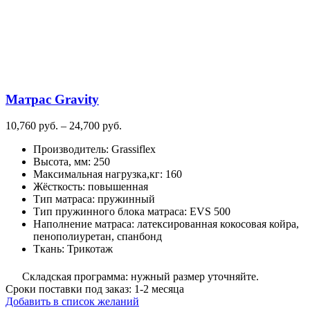
Матрас Gravity
Диапазон
10,760
руб.
–
24,700
руб.
цен:
Производитель
:
Grassiflex
10,760
Высота, мм
:
250
руб.
Максимальная нагрузка,кг
:
160
–
Жёсткость
:
повышенная
24,700
Тип матраса
:
пружинный
руб.
Тип пружинного блока матраса
:
EVS 500
Наполнение матраса
:
латексированная кокосовая койра,
пенополиуретан, спанбонд
Ткань
:
Трикотаж
Складская программа: нужный размер уточняйте.
Сроки поставки под заказ: 1-2 месяца
Добавить в список желаний