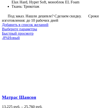
Elax Hard, Hyper Soft, моноблок EL Foam
Ткань
:
Трикотаж
Под заказ. Нашли дешевле? Сделаем скидку.
Сроки
изготовления: до 10 рабочих дней
Добавить в список желаний
Этот
Выберите параметры
товар
Быстрый просмотр
имеет
-8%
Новый
несколько
вариаций.
Опции
можно
выбрать
на
странице
товара.
Матрас Шансон
Диапазон
13,225
руб.
–
25,760
руб.