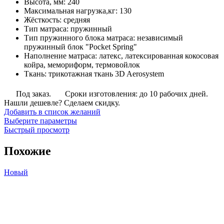
Высота, мм
:
240
руб.
Максимальная нагрузка,кг
:
130
–
Жёсткость
:
средняя
61,088
Тип матраса
:
пружинный
руб.
Тип пружинного блока матраса
:
независимый
пружинный блок "Pocket Spring"
Наполнение матраса
:
латекс, латексированная кокосовая
койра, мемориформ, термовойлок
Ткань
:
трикотажная ткань 3D Aerosystem
Под заказ.
Сроки изготовления: до 10 рабочих дней.
Нашли дешевле? Сделаем скидку.
Добавить в список желаний
Этот
Выберите параметры
товар
Быстрый просмотр
имеет
несколько
Похожие
вариаций.
Опции
Новый
можно
выбрать
на
странице
товара.