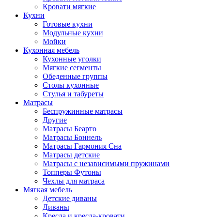
Кровати мягкие
Кухни
Готовые кухни
Модульные кухни
Мойки
Кухонная мебель
Кухонные уголки
Мягкие сегменты
Обеденные группы
Столы кухонные
Стулья и табуреты
Матрасы
Беспружинные матрасы
Другие
Матрасы Беарто
Матрасы Боннель
Матрасы Гармония Сна
Матрасы детские
Матрасы с независимыми пружинами
Топперы Футоны
Чехлы для матраса
Мягкая мебель
Детские диваны
Диваны
Кресла и кресла-кровати