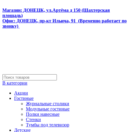
Интернет магазин мебели и матрасов МЕБЕЛЕГО
Магазин: ДОНЕЦК, ул.Артёма д 150 (Шахтерская
площадь)
Офис: ДОНЕЦК, пр-кт Ильича, 91 (Временно работает по
звонку)
В категории
Акции
Гостиные
Журнальные столики
Модульные гостиные
Полки навесные
Стенки
Тумбы под телевизор
Детские