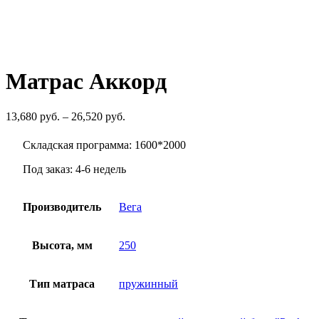
29,210
руб.
Матрас Аккорд
Диапазон
13,680
руб.
–
26,520
руб.
цен:
13,680
Складская программа: 1600*2000
руб.
–
Под заказ: 4-6 недель
26,520
руб.
Производитель
Вега
Высота, мм
250
Тип матраса
пружинный