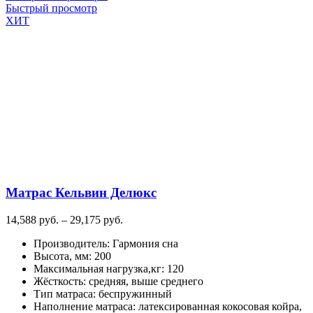
товар
Быстрый просмотр
имеет
ХИТ
несколько
вариаций.
Опции
можно
выбрать
на
странице
товара.
Матрас Кельвин Делюкс
Диапазон
14,588
руб.
–
29,175
руб.
цен:
Производитель
:
Гармония сна
14,588
Высота, мм
:
200
руб.
Максимальная нагрузка,кг
:
120
–
Жёсткость
:
средняя, выше среднего
29,175
Тип матраса
:
беспружинный
руб.
Наполнение матраса
:
латексированная кокосовая койра,