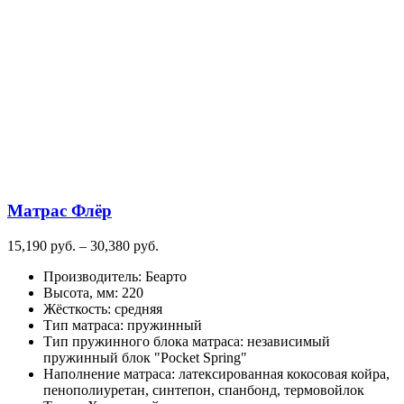
имеет
несколько
вариаций.
Опции
можно
выбрать
на
странице
товара.
Матрас Флёр
Диапазон
15,190
руб.
–
30,380
руб.
цен:
Производитель
:
Беарто
15,190
Высота, мм
:
220
руб.
Жёсткость
:
средняя
–
Тип матраса
:
пружинный
30,380
Тип пружинного блока матраса
:
независимый
руб.
пружинный блок "Pocket Spring"
Наполнение матраса
:
латексированная кокосовая койра,
пенополиуретан, синтепон, спанбонд, термовойлок