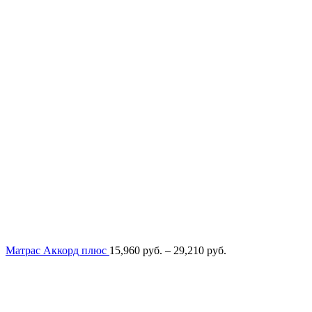
Диапазон
Матрас Аккорд плюс
15,960
руб.
–
29,210
руб.
цен:
15,960
руб.
–