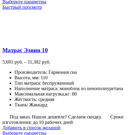
Этот
Выберите параметры
товар
Быстрый просмотр
имеет
несколько
вариаций.
Опции
можно
выбрать
на
Матрас Эдвин 10
странице
товара.
Диапазон
5,691
руб.
–
11,382
руб.
цен:
Производитель
:
Гармония сна
5,691
Высота, мм
:
110
руб.
Тип матраса
:
беспружинный
–
Наполнение матраса
:
моноблок из пенополиуретана
11,382
Максимальная нагрузка,кг
:
80
руб.
Жёсткость
:
средняя
Ткань
:
Жаккард
Под заказ. Нашли дешевле? Сделаем скидку.
Сроки
изготовления: до 10 рабочих дней
Добавить в список желаний
Этот
Выберите параметры