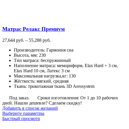
товара.
Матрас Релакс Премиум
Диапазон
27,644
руб.
–
55,288
руб.
цен:
Производитель
:
Гармония сна
27,644
Высота, мм
:
230
руб.
Тип матраса
:
беспружинный
–
Наполнение матраса
:
мемориформ, Elax Hard + 3 см,
55,288
Elax Hard 10 см, Латекс 3 см
руб.
Максимальная нагрузка,кг
:
130
Жёсткость
:
мягкий, средняя
Ткань
:
трикотажная ткань 3D Aerosystem
Под заказ.
Сроки изготовления: От 1 до 10 рабочих
дней. Нашли дешевле? Сделаем скидку!
Добавить в список желаний
Этот
Выберите параметры
товар
Быстрый просмотр
имеет
несколько