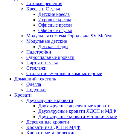
Готовые решения
Кресла и Стулья
Детские кресла
Игровые кресла
Офисные кресла
Офисные стулья
Модульная система Город ф-ка SV Мебель
Модульные детские
Детская Тедди
Надстройки
Односпальные кровати
Парты и стулья
Стеллажи
Столы письменные и компьютерные
Домашний текстиль
Одеяла
Подушки
Кровати
Двухъярусные кровати
Двухъярусные деревянные кровати
Двухъярусные кровати ЛДСП и МДФ
Двухъярусные кровати металлические
Деревянные кровати
Кровати из ЛДСП и МДФ
Кровати металлические