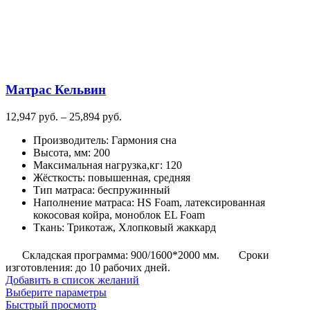
несколько
вариаций.
Опции
можно
выбрать
на
странице
Матрас Кельвин
товара.
Диапазон
12,947
руб.
–
25,894
руб.
цен:
Производитель
:
Гармония сна
12,947
Высота, мм
:
200
руб.
Максимальная нагрузка,кг
:
120
–
Жёсткость
:
повышенная, средняя
25,894
Тип матраса
:
беспружинный
руб.
Наполнение матраса
:
HS Foam, латексированная
кокосовая койра, моноблок EL Foam
Ткань
:
Трикотаж, Хлопковый жаккард
Складская программа: 900/1600*2000 мм.
Сроки
изготовления: до 10 рабочих дней.
Добавить в список желаний
Этот
Выберите параметры
товар
Быстрый просмотр