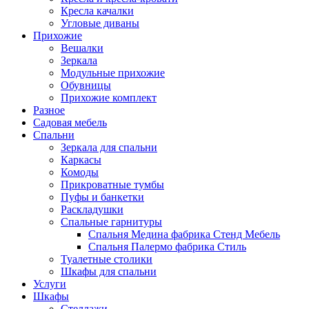
Кресла качалки
Угловые диваны
Прихожие
Вешалки
Зеркала
Модульные прихожие
Обувницы
Прихожие комплект
Разное
Садовая мебель
Спальни
Зеркала для спальни
Каркасы
Комоды
Прикроватные тумбы
Пуфы и банкетки
Раскладушки
Спальные гарнитуры
Спальня Медина фабрика Стенд Мебель
Спальня Палермо фабрика Стиль
Туалетные столики
Шкафы для спальни
Услуги
Шкафы
Стеллажи