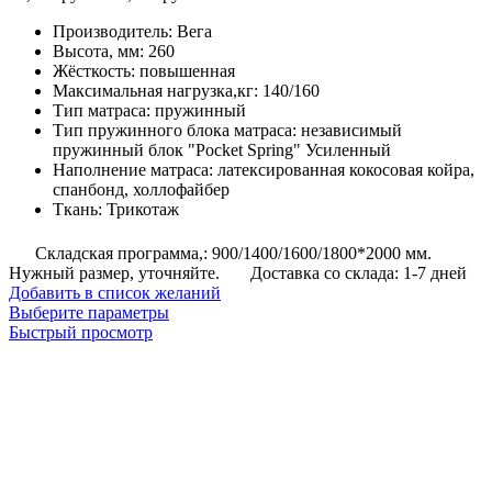
цен:
Производитель
:
Вега
13,225
Высота, мм
:
260
руб.
Жёсткость
:
повышенная
–
Максимальная нагрузка,кг
:
140/160
25,760
Тип матраса
:
пружинный
руб.
Тип пружинного блока матраса
:
независимый
пружинный блок "Pocket Spring" Усиленный
Наполнение матраса
:
латексированная кокосовая койра,
спанбонд, холлофайбер
Ткань
:
Трикотаж
Складская программа,: 900/1400/1600/1800*2000 мм.
Нужный размер, уточняйте.
Доставка со склада: 1-7 дней
Добавить в список желаний
Этот
Выберите параметры
товар
Быстрый просмотр
имеет
несколько
вариаций.
Опции
можно
выбрать
на
странице