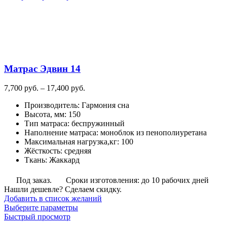
имеет
несколько
вариаций.
Опции
можно
выбрать
на
Матрас Эдвин 14
странице
товара.
Диапазон
7,700
руб.
–
17,400
руб.
цен:
Производитель
:
Гармония сна
7,700
Высота, мм
:
150
руб.
Тип матраса
:
беспружинный
–
Наполнение матраса
:
моноблок из пенополиуретана
17,400
Максимальная нагрузка,кг
:
100
руб.
Жёсткость
:
средняя
Ткань
:
Жаккард
Под заказ.
Сроки изготовления: до 10 рабочих дней
Нашли дешевле? Сделаем скидку.
Добавить в список желаний
Этот
Выберите параметры
товар
Быстрый просмотр
имеет