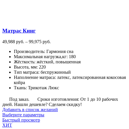
вариаций.
Опции
можно
выбрать
на
Матрас Кинг
странице
товара.
Диапазон
49,988
руб.
–
99,975
руб.
цен:
Производитель
:
Гармония сна
49,988
Максимальная нагрузка,кг
:
180
руб.
Жёсткость
:
жёсткий, повышенная
–
Высота, мм
:
220
99,975
Тип матраса
:
беспружинный
руб.
Наполнение матраса
:
латекс, латексированная кокосовая
койра
Ткань
:
Трикотаж Люкс
Под заказ.
Сроки изготовления: От 1 до 10 рабочих
дней. Нашли дешевле? Сделаем скидку!
Добавить в список желаний
Этот
Выберите параметры
товар
Быстрый просмотр
имеет
ХИТ