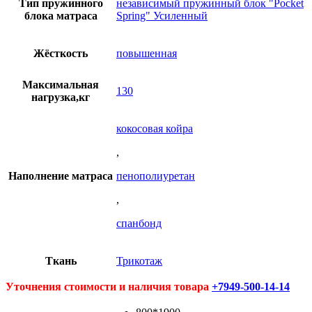
Тип пружинного
независимый пружинный блок "Pocket
блока матраса
Spring" Усиленный
Жёсткость
повышенная
Максимальная
130
нагрузка,кг
кокосовая койра
,
Наполнение матраса
пенополиуретан
,
спанбонд
Ткань
Трикотаж
Уточнения стоимости и наличия товара
+7949-500-14-14