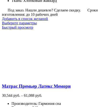
Ткань
:
Хлопковый жаккард
Под заказ. Нашли дешевле? Сделаем скидку.
Сроки
изготовления: до 10 рабочих дней
Добавить в список желаний
Этот
Выберите параметры
товар
Быстрый просмотр
имеет
несколько
вариаций.
Опции
можно
выбрать
на
странице
товара.
Матрас Премьер Латекс Мемори
Диапазон
30,544
руб.
–
61,088
руб.
цен:
Производитель
:
Гармония сна
30,544