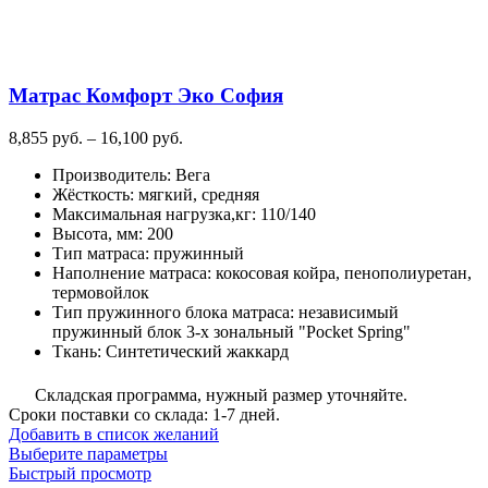
Матрас Комфорт Эко София
Диапазон
8,855
руб.
–
16,100
руб.
цен:
Производитель
:
Вега
8,855
Жёсткость
:
мягкий, средняя
руб.
Максимальная нагрузка,кг
:
110/140
–
Высота, мм
:
200
16,100
Тип матраса
:
пружинный
руб.
Наполнение матраса
:
кокосовая койра, пенополиуретан,
термовойлок
Тип пружинного блока матраса
:
независимый
пружинный блок 3-х зональный "Pocket Spring"
Ткань
:
Синтетический жаккард
Складская программа, нужный размер уточняйте.
Сроки поставки со склада: 1-7 дней.
Добавить в список желаний
Этот
Выберите параметры
товар
Быстрый просмотр