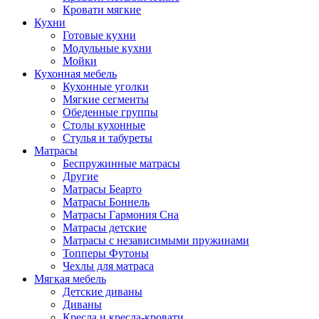
Кровати мягкие
Кухни
Готовые кухни
Модульные кухни
Мойки
Кухонная мебель
Кухонные уголки
Мягкие сегменты
Обеденные группы
Столы кухонные
Стулья и табуреты
Матрасы
Беспружинные матрасы
Другие
Матрасы Беарто
Матрасы Боннель
Матрасы Гармония Сна
Матрасы детские
Матрасы с независимыми пружинами
Топперы Футоны
Чехлы для матраса
Мягкая мебель
Детские диваны
Диваны
Кресла и кресла-кровати