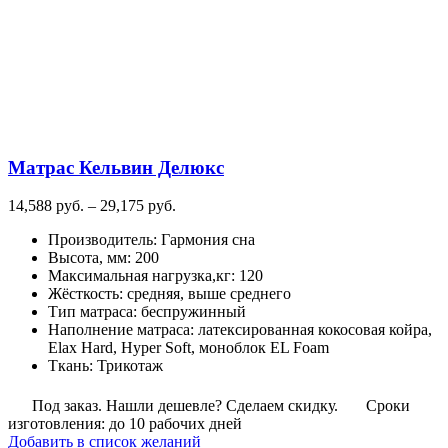
Матрас Кельвин Делюкс
Диапазон
14,588
руб.
–
29,175
руб.
цен:
Производитель
:
Гармония сна
14,588
Высота, мм
:
200
руб.
Максимальная нагрузка,кг
:
120
–
Жёсткость
:
средняя, выше среднего
29,175
Тип матраса
:
беспружинный
руб.
Наполнение матраса
:
латексированная кокосовая койра,
Elax Hard, Hyper Soft, моноблок EL Foam
Ткань
:
Трикотаж
Под заказ. Нашли дешевле? Сделаем скидку.
Сроки
изготовления: до 10 рабочих дней
Добавить в список желаний