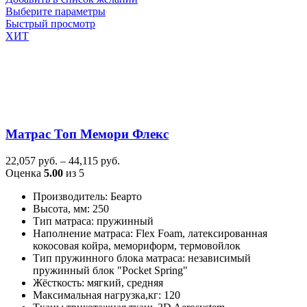
Этот
Выберите параметры
товар
Быстрый просмотр
имеет
ХИТ
несколько
вариаций.
Опции
можно
выбрать
на
странице
Матрас Топ Мемори Флекс
товара.
Диапазон
22,057
руб.
–
44,115
руб.
цен:
Оценка
5.00
из 5
22,057
Производитель
:
Беарто
руб.
Высота, мм
:
250
–
Тип матраса
:
пружинный
44,115
Наполнение матраса
:
Flex Foam, латексированная
руб.
кокосовая койра, мемориформ, термовойлок
Тип пружинного блока матраса
:
независимый
пружинный блок "Pocket Spring"
Жёсткость
:
мягкий, средняя
Максимальная нагрузка,кг
:
120