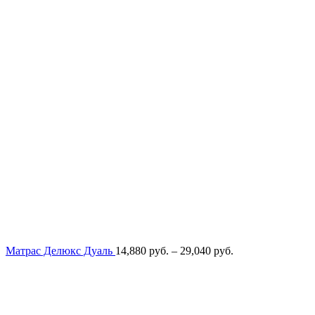
Диапазон
Матрас Делюкс Дуаль
14,880
руб.
–
29,040
руб.
цен:
14,880
руб.
–
29,040