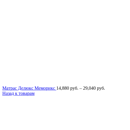
Диапазон
Матрас Делюкс Меморикс
14,880
руб.
–
29,040
руб.
цен:
Назад к товарам
14,880
руб.
–
29,040
руб.