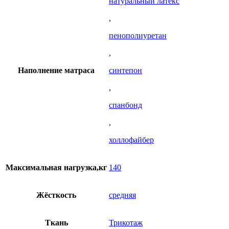
натуральный латекс
,
пенополиуретан
,
Наполнение матраса
синтепон
,
спанбонд
,
холлофайбер
Максимальная нагрузка,кг
140
Жёсткость
средняя
Ткань
Трикотаж