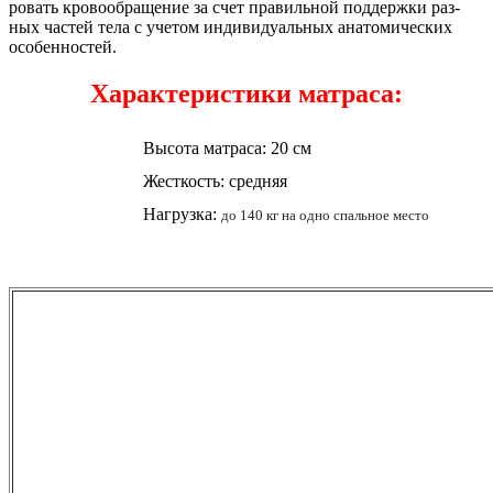
ровать кро­во­об­ра­щение за счет пра­виль­ной под­дер­жки раз­
ных час­тей те­ла с уче­том ин­ди­виду­аль­ных ана­томи­чес­ких
осо­бен­ностей.
Характеристики матраса:
Высота матраса: 20 см
Жесткость: средняя
Нагрузка:
до 140 кг на одно спальное место