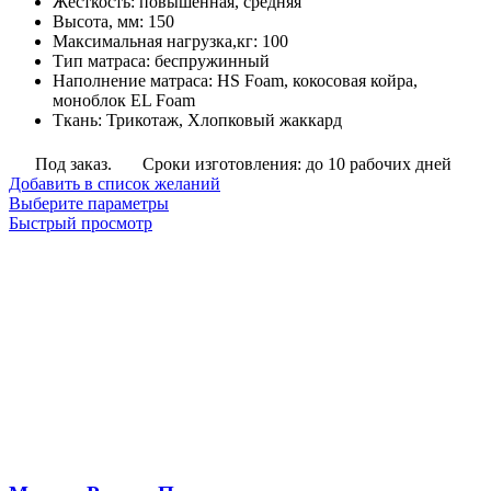
Жёсткость
:
повышенная, средняя
руб.
Высота, мм
:
150
–
Максимальная нагрузка,кг
:
100
11,379
Тип матраса
:
беспружинный
руб.
Наполнение матраса
:
HS Foam, кокосовая койра,
моноблок EL Foam
Ткань
:
Трикотаж, Хлопковый жаккард
Под заказ.
Сроки изготовления: до 10 рабочих дней
Добавить в список желаний
Этот
Выберите параметры
товар
Быстрый просмотр
имеет
несколько
вариаций.
Опции
можно
выбрать
на
странице
товара.