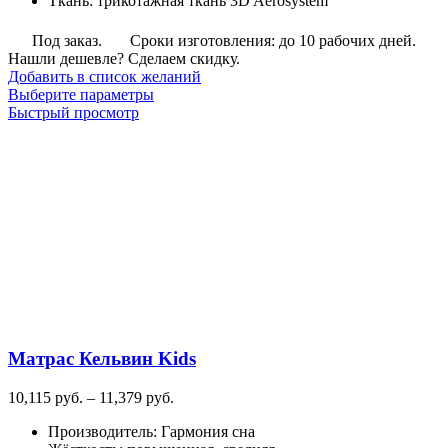
Ткань
:
трикотажная ткань 3D Aerosystem
Под заказ.
Сроки изготовления: до 10 рабочих дней.
Нашли дешевле? Сделаем скидку.
Добавить в список желаний
Этот
Выберите параметры
товар
Быстрый просмотр
имеет
несколько
вариаций.
Опции
можно
выбрать
на
странице
товара.
Матрас Кельвин Kids
Диапазон
10,115
руб.
–
11,379
руб.
цен:
Производитель
:
Гармония сна
10,115