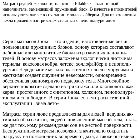
Матрас средней жесткости, на основе Ellablock – эластичный
наполнитель, заменяющий пружинный блок. В качестве наполнителей
используются латекс в сочетании с холлофайбером. Для изготовления
чехла применяется трикотаж стеганый с пенополиуретаном
Се­рия мат­ра­сов Люкс – это из­де­лия, из­го­тов­ленные без ис­
поль­зо­вания пру­жин­ных бло­ков, ос­но­ву ко­торых сос­тавля­ют
на­бор­ные или мо­нолит­ные бло­ки из раз­личных на­пол­ни­
телей. В ос­но­ву мат­ра­сов за­ложе­ны эко­логи­чес­ки чис­тые ма­
тери­алы: ко­косо­вая кой­ра, ла­текс, хол­ло­фай­бер и пе­нопо­ли­
уре­тан. Че­редо­вание мяг­ких элас­тичных сло­ев с уп­ру­гими и
жес­тки­ми соз­да­ет ощу­щение не­весо­мос­ти, од­новре­мен­но
обес­пе­чивая рав­но­мер­ную под­дер­жку те­ла. Мно­гос­лой­ное
вер­хнее пок­ры­тие сде­лано из три­кота­жа или хлоп­ко­вого жак­
карда, прос­те­ган­но­го с син­те­поном, хол­ко­ном, пе­нопо­ли­уре­
таном и спан­бондом. В се­рии Люкс есть мат­ра­сы се­зон­ной
экс­плу­ата­ции «зи­ма-ле­то».
Мат­ра­сы се­рии люкс пред­назна­чены для лю­дей, ве­дущих ак­
тивный об­раз жиз­ни, лю­дей с по­вышен­ной мас­сой те­ла, а так­
же для тех, ко­му ре­комен­до­ван сон на жёс­ткой по­вер­хнос­ти.
Бес­пру­жин­ные мат­ра­сы поз­во­ля­ют зна­читель­но сок­ра­тить
наг­рузку на поз­во­ноч­ник во вре­мя от­ды­ха, а так­же оп­ти­мизи­