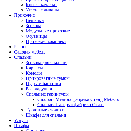
Кресла качалки
Угловые диваны
Прихожие
Вешалки
Зеркала
Модульные прихожие
Обувницы
Прихожие комплект
Разное
Садовая мебель
Спальни
Зеркала для спальни
Каркасы
Комоды
Прикроватные тумбы
Пуфы и банкетки
Раскладушки
Спальные гарнитуры
Спальня Медина фабрика Стенд Мебель
Спальня Палермо фабрика Стиль
Туалетные столики
Шкафы для спальни
Услуги
Шкафы
Стеллажи