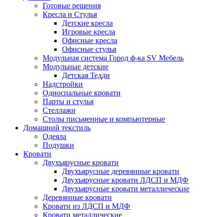
Готовые решения
Кресла и Стулья
Детские кресла
Игровые кресла
Офисные кресла
Офисные стулья
Модульная система Город ф-ка SV Мебель
Модульные детские
Детская Тедди
Надстройки
Односпальные кровати
Парты и стулья
Стеллажи
Столы письменные и компьютерные
Домашний текстиль
Одеяла
Подушки
Кровати
Двухъярусные кровати
Двухъярусные деревянные кровати
Двухъярусные кровати ЛДСП и МДФ
Двухъярусные кровати металлические
Деревянные кровати
Кровати из ЛДСП и МДФ
Кровати металлические