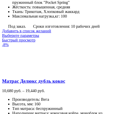
пружинный блок "Pocket Spring"
Жёсткость
:
повышенная, средняя
Ткань
:
Трикотаж, Хлопковый жаккард
Максимальная нагрузка,кг
:
100
Под заказ.
Сроки изготовления: 10 рабочих дней
Добавить в список желаний
Этот
Выберите параметры
товар
Быстрый просмотр
имеет
-8%
несколько
вариаций.
Опции
можно
выбрать
на
странице
Матрас Делюкс дубль кокос
товара.
Диапазон
10,680
руб.
–
19,440
руб.
цен:
Производитель
:
Вега
10,680
Высота, мм
:
160
руб.
Тип матраса
:
беспружинный
–
Наполнение матраса
:
кокосовая койра, моноблок из
19,440