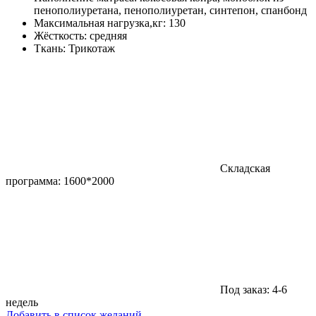
пенополиуретана, пенополиуретан, синтепон, спанбонд
руб.
Максимальная нагрузка,кг
:
130
Жёсткость
:
средняя
Ткань
:
Трикотаж
Складская
программа: 1600*2000
Под заказ: 4-6
недель
Добавить в список желаний