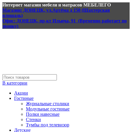
Интернет магазин мебели и матрасов МЕБЕЛЕГО
Магазин: ДОНЕЦК, ул.Артёма д 150 (Шахтерская
площадь)
Офис: ДОНЕЦК, пр-кт Ильича, 91 (Временно работает по
звонку)
В категории
Акции
Гостиные
Журнальные столики
Модульные гостиные
Полки навесные
Стенки
Тумбы под телевизор
Детские