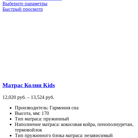
Этот
Выберите параметры
товар
Быстрый просмотр
имеет
несколько
вариаций.
Опции
можно
выбрать
на
странице
товара.
Матрас Колин Kids
Диапазон
12,020
руб.
–
13,524
руб.
цен:
Производитель
:
Гармония сна
12,020
Высота, мм
:
170
руб.
Тип матраса
:
пружинный
–
Наполнение матраса
:
кокосовая койра, пенополиуретан,
13,524
термовойлок
руб.
Тип пружинного блока матраса
:
независимый