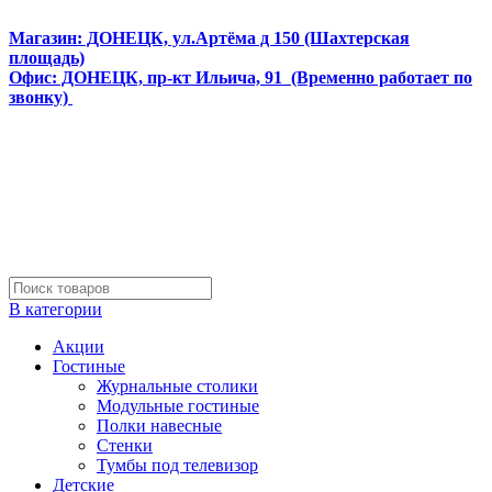
Интернет магазин мебели и матрасов МЕБЕЛЕГО
Магазин: ДОНЕЦК, ул.Артёма д 150 (Шахтерская
площадь)
Офис: ДОНЕЦК, пр-кт Ильича, 91 (Временно работает по
звонку)
В категории
Акции
Гостиные
Журнальные столики
Модульные гостиные
Полки навесные
Стенки
Тумбы под телевизор
Детские