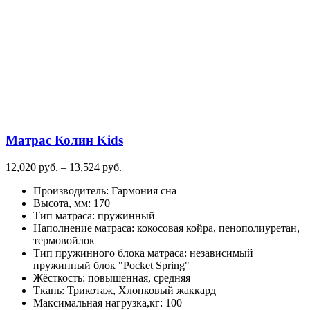
вариаций.
Опции
можно
выбрать
на
странице
товара.
Матрас Колин Kids
Диапазон
12,020
руб.
–
13,524
руб.
цен:
Производитель
:
Гармония сна
12,020
Высота, мм
:
170
руб.
Тип матраса
:
пружинный
–
Наполнение матраса
:
кокосовая койра, пенополиуретан,
13,524
термовойлок
руб.
Тип пружинного блока матраса
:
независимый
пружинный блок "Pocket Spring"
Жёсткость
:
повышенная, средняя
Ткань
:
Трикотаж, Хлопковый жаккард
Максимальная нагрузка,кг
:
100