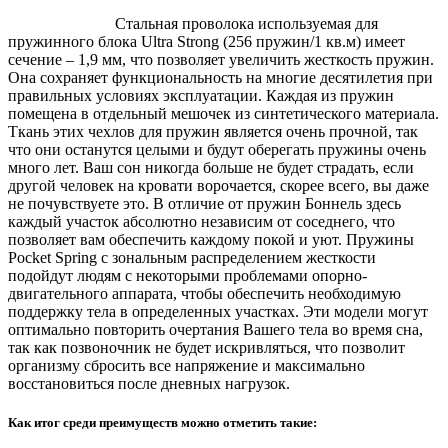
Стальная проволока используемая для
пружинного блока Ultra Strong (256 пружин/1 кв.м) имеет
сечение – 1,9 мм, что позволяет увеличить жесткость пружин.
Она сохраняет функциональность на многие десятилетия при
правильных условиях эксплуатации. Каждая из пружин
помещена в отдельный мешочек из синтетического материала.
Ткань этих чехлов для пружин является очень прочной, так
что они останутся целыми и будут оберегать пружины очень
много лет. Ваш сон никогда больше не будет страдать, если
другой человек на кровати ворочается, скорее всего, вы даже
не почувствуете это. В отличие от пружин Боннель здесь
каждый участок абсолютно независим от соседнего, что
позволяет вам обеспечить каждому покой и уют. Пружины
Pocket Spring с зональным распределением жесткости
подойдут людям с некоторыми проблемами опорно-
двигательного аппарата, чтобы обеспечить необходимую
поддержку тела в определенных участках. Эти модели могут
оптимально повторить очертания Вашего тела во время сна,
так как позвоночник не будет искривляться, что позволит
организму сбросить все напряжение и максимально
восстановиться после дневных нагрузок.
Как итог среди преимуществ можно отметить такие: