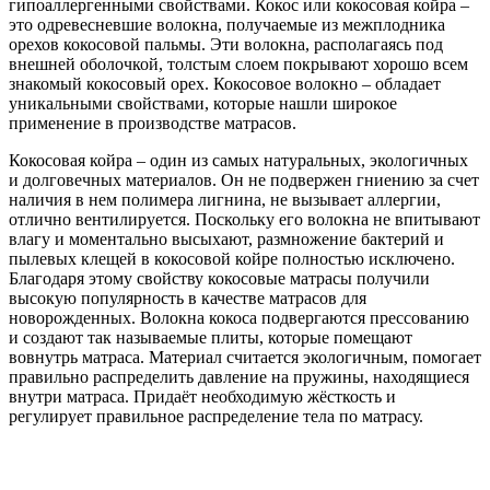
гипоаллергенными свойствами. Кокос или кокосовая койра –
это одревесневшие волокна, получаемые из межплодника
орехов кокосовой пальмы. Эти волокна, располагаясь под
внешней оболочкой, толстым слоем покрывают хорошо всем
знакомый кокосовый орех. Кокосовое волокно – обладает
уникальными свойствами, которые нашли широкое
применение в производстве матрасов.
Кокосовая койра – один из самых натуральных, экологичных
и долговечных материалов. Он не подвержен гниению за счет
наличия в нем полимера лигнина, не вызывает аллергии,
отлично вентилируется. Поскольку его волокна не впитывают
влагу и моментально высыхают, размножение бактерий и
пылевых клещей в кокосовой койре полностью исключено.
Благодаря этому свойству кокосовые матрасы получили
высокую популярность в качестве матрасов для
новорожденных. Волокна кокоса подвергаются прессованию
и создают так называемые плиты, которые помещают
вовнутрь матраса. Материал считается экологичным, помогает
правильно распределить давление на пружины, находящиеся
внутри матраса. Придаёт необходимую жёсткость и
регулирует правильное распределение тела по матрасу.