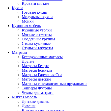
Кровати мягкие
Кухни
Готовые кухни
Модульные кухни
Мойки
Кухонная мебель
Кухонные уголки
Мягкие сегменты
Обеденные группы
Столы кухонные
Стулья и табуреты
Матрасы
Беспружинные матрасы
Другие
Матрасы Беарто
Матрасы Боннель
Матрасы Гармония Сна
Матрасы детские
Матрасы с независимыми пружинами
Топперы Футоны
Чехлы для матраса
Мягкая мебель
Детские диваны
Диваны
Кресла и кресла-кровати