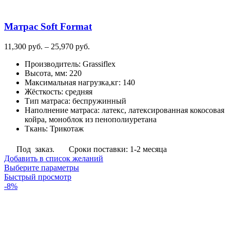
Матрас Soft Format
Диапазон
11,300
руб.
–
25,970
руб.
цен:
Производитель
:
Grassiflex
11,300
Высота, мм
:
220
руб.
Максимальная нагрузка,кг
:
140
–
Жёсткость
:
средняя
25,970
Тип матраса
:
беспружинный
руб.
Наполнение матраса
:
латекс, латексированная кокосовая
койра, моноблок из пенополиуретана
Ткань
:
Трикотаж
Под заказ.
Сроки поставки: 1-2 месяца
Добавить в список желаний
Этот
Выберите параметры
товар
Быстрый просмотр
имеет
-8%
несколько
вариаций.
Опции
можно