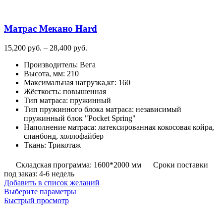
выбрать
на
странице
Матрас Мекано Hard
товара.
Диапазон
15,200
руб.
–
28,400
руб.
цен:
Производитель
:
Вега
15,200
Высота, мм
:
210
руб.
Максимальная нагрузка,кг
:
160
–
Жёсткость
:
повышенная
28,400
Тип матраса
:
пружинный
руб.
Тип пружинного блока матраса
:
независимый
пружинный блок "Pocket Spring"
Наполнение матраса
:
латексированная кокосовая койра,
спанбонд, холлофайбер
Ткань
:
Трикотаж
Складская программа: 1600*2000 мм
Сроки поставки
под заказ: 4-6 недель
Добавить в список желаний
Этот
Выберите параметры
товар
Быстрый просмотр
имеет
несколько