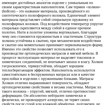
имеющее достойных аналогов изделие с уникальным по
своим характеристикам наполнителем. Сам термин «холкон»
(hollcon) – это название материала, произведённого из
синтетического полиэфирного волокна. Единичный элемент
материала представляет собой спиральную пружинку из
полиэфирных волокон. Под воздействием температур упругие
спиральки скрепляются между собой в единое прочное
полотно. Нити в полотне уложены вертикально, благодаря
чему оно становится пружинистым и эластичным. Структура
холкона устойчива к сжатию, при механическом воздействии
и сжатии она моментально принимает первоначальную форму.
Именно это свойство позволяет использовать его в
производстве ортопедических матрасов и мягкой мебели. В
процессе эксплуатации материал не выделяет токсинов и
химических соединений, не впитывает запахи и влагу. Холкон
гигроскопичен, термоустойчив, обладает хорошим
теплосберегающим эффектом. Наполнитель используется
самостоятельно в беспружинных матрасах или в качестве
прослойки в изделиях с пружинными блоками. Матрасы
Холкон отлично выравнивают поверхность, обладают
ортопедическими свойствами и весьма эластичны. Матрас из
такого волокна – упругий, мягкий, отлично противостоит
деформации. Он абсолютно нейтрален химически и
физически, не провоцирует аллергию, не теряет своих
свойств после сухой или влажной обработки, долговечен, не