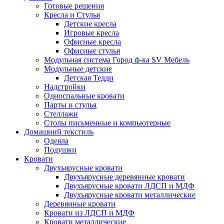
Готовые решения
Кресла и Стулья
Детские кресла
Игровые кресла
Офисные кресла
Офисные стулья
Модульная система Город ф-ка SV Мебель
Модульные детские
Детская Тедди
Надстройки
Односпальные кровати
Парты и стулья
Стеллажи
Столы письменные и компьютерные
Домашний текстиль
Одеяла
Подушки
Кровати
Двухъярусные кровати
Двухъярусные деревянные кровати
Двухъярусные кровати ЛДСП и МДФ
Двухъярусные кровати металлические
Деревянные кровати
Кровати из ЛДСП и МДФ
Кровати металлические