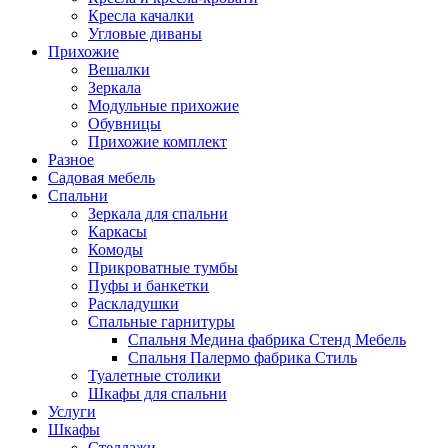
Кресла качалки
Угловые диваны
Прихожие
Вешалки
Зеркала
Модульные прихожие
Обувницы
Прихожие комплект
Разное
Садовая мебель
Спальни
Зеркала для спальни
Каркасы
Комоды
Прикроватные тумбы
Пуфы и банкетки
Раскладушки
Спальные гарнитуры
Спальня Медина фабрика Стенд Мебель
Спальня Палермо фабрика Стиль
Туалетные столики
Шкафы для спальни
Услуги
Шкафы
Стеллажи