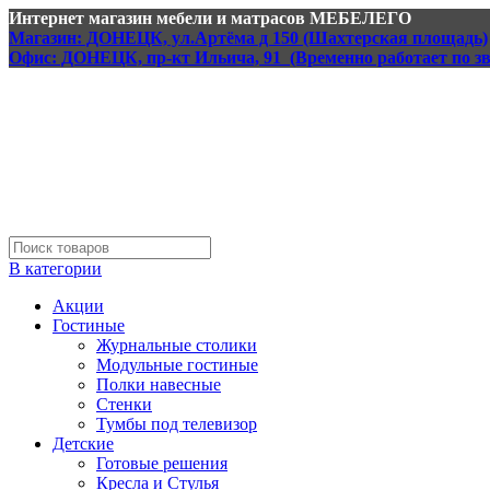
Интернет магазин мебели и матрасов МЕБЕЛЕГО
Магазин: ДОНЕЦК, ул.Артёма д 150 (Шахтерская площадь)
Офис: ДОНЕЦК, пр-кт Ильича, 91 (Временно работает по з
В категории
Акции
Гостиные
Журнальные столики
Модульные гостиные
Полки навесные
Стенки
Тумбы под телевизор
Детские
Готовые решения
Кресла и Стулья