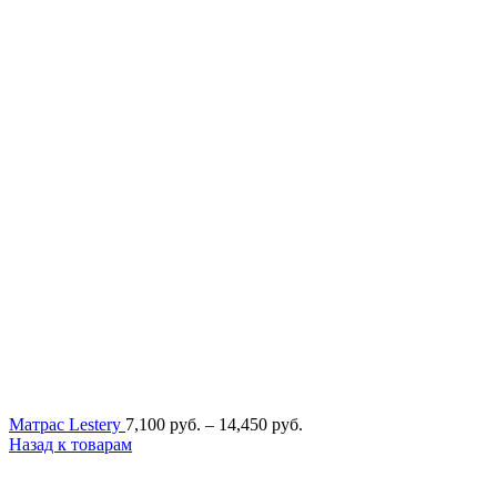
Диапазон
Матрас Lestery
7,100
руб.
–
14,450
руб.
цен:
Назад к товарам
7,100
руб.