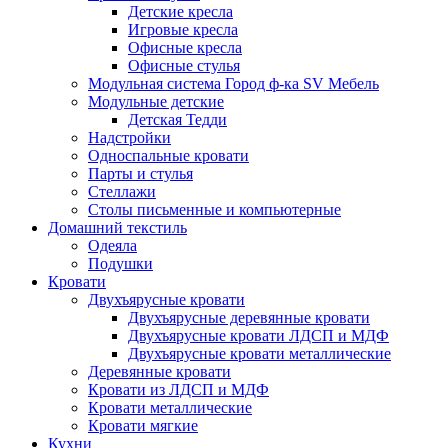
Детские кресла
Игровые кресла
Офисные кресла
Офисные стулья
Модульная система Город ф-ка SV Мебель
Модульные детские
Детская Тедди
Надстройки
Односпальные кровати
Парты и стулья
Стеллажи
Столы письменные и компьютерные
Домашний текстиль
Одеяла
Подушки
Кровати
Двухъярусные кровати
Двухъярусные деревянные кровати
Двухъярусные кровати ЛДСП и МДФ
Двухъярусные кровати металлические
Деревянные кровати
Кровати из ЛДСП и МДФ
Кровати металлические
Кровати мягкие
Кухни