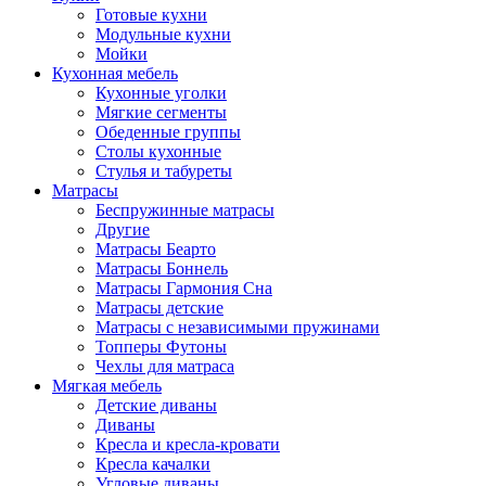
Готовые кухни
Модульные кухни
Мойки
Кухонная мебель
Кухонные уголки
Мягкие сегменты
Обеденные группы
Столы кухонные
Стулья и табуреты
Матрасы
Беспружинные матрасы
Другие
Матрасы Беарто
Матрасы Боннель
Матрасы Гармония Сна
Матрасы детские
Матрасы с независимыми пружинами
Топперы Футоны
Чехлы для матраса
Мягкая мебель
Детские диваны
Диваны
Кресла и кресла-кровати
Кресла качалки
Угловые диваны