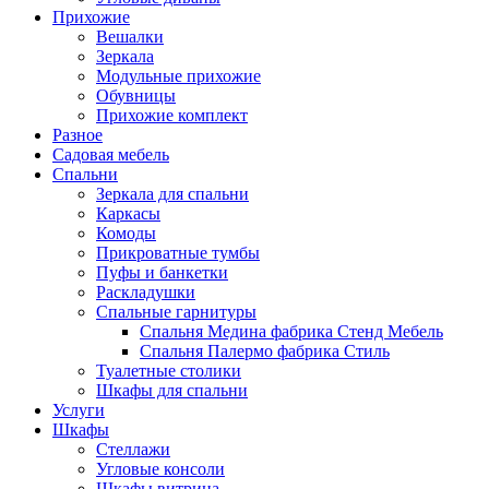
Прихожие
Вешалки
Зеркала
Модульные прихожие
Обувницы
Прихожие комплект
Разное
Садовая мебель
Спальни
Зеркала для спальни
Каркасы
Комоды
Прикроватные тумбы
Пуфы и банкетки
Раскладушки
Спальные гарнитуры
Спальня Медина фабрика Стенд Мебель
Спальня Палермо фабрика Стиль
Туалетные столики
Шкафы для спальни
Услуги
Шкафы
Стеллажи
Угловые консоли
Шкафы витрина