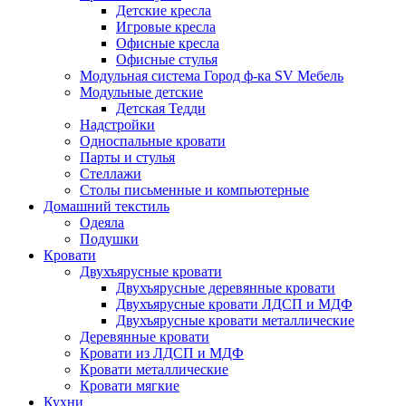
Детские кресла
Игровые кресла
Офисные кресла
Офисные стулья
Модульная система Город ф-ка SV Мебель
Модульные детские
Детская Тедди
Надстройки
Односпальные кровати
Парты и стулья
Стеллажи
Столы письменные и компьютерные
Домашний текстиль
Одеяла
Подушки
Кровати
Двухъярусные кровати
Двухъярусные деревянные кровати
Двухъярусные кровати ЛДСП и МДФ
Двухъярусные кровати металлические
Деревянные кровати
Кровати из ЛДСП и МДФ
Кровати металлические
Кровати мягкие
Кухни