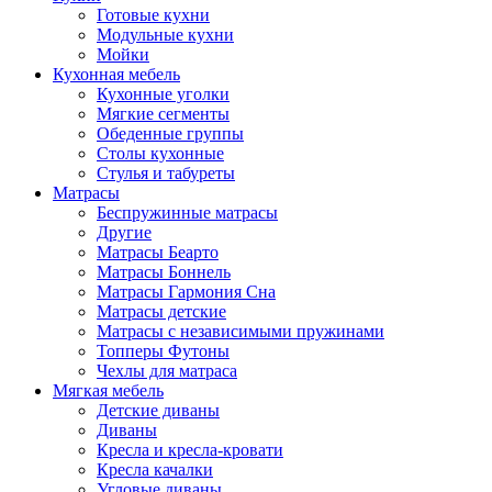
Готовые кухни
Модульные кухни
Мойки
Кухонная мебель
Кухонные уголки
Мягкие сегменты
Обеденные группы
Столы кухонные
Стулья и табуреты
Матрасы
Беспружинные матрасы
Другие
Матрасы Беарто
Матрасы Боннель
Матрасы Гармония Сна
Матрасы детские
Матрасы с независимыми пружинами
Топперы Футоны
Чехлы для матраса
Мягкая мебель
Детские диваны
Диваны
Кресла и кресла-кровати
Кресла качалки
Угловые диваны