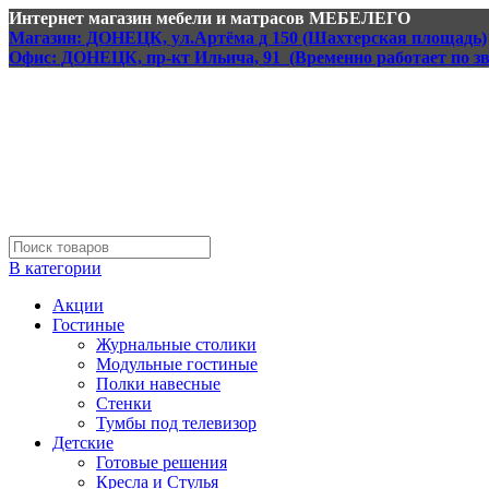
Интернет магазин мебели и матрасов МЕБЕЛЕГО
Магазин: ДОНЕЦК, ул.Артёма д 150 (Шахтерская площадь)
Офис: ДОНЕЦК, пр-кт Ильича, 91 (Временно работает по з
В категории
Акции
Гостиные
Журнальные столики
Модульные гостиные
Полки навесные
Стенки
Тумбы под телевизор
Детские
Готовые решения
Кресла и Стулья