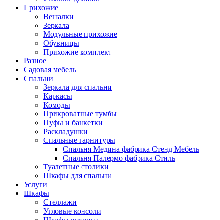
Прихожие
Вешалки
Зеркала
Модульные прихожие
Обувницы
Прихожие комплект
Разное
Садовая мебель
Спальни
Зеркала для спальни
Каркасы
Комоды
Прикроватные тумбы
Пуфы и банкетки
Раскладушки
Спальные гарнитуры
Спальня Медина фабрика Стенд Мебель
Спальня Палермо фабрика Стиль
Туалетные столики
Шкафы для спальни
Услуги
Шкафы
Стеллажи
Угловые консоли
Шкафы витрина