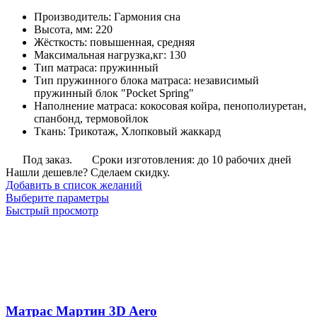
цен:
Производитель
:
Гармония сна
13,050
Высота, мм
:
220
руб.
Жёсткость
:
повышенная, средняя
–
Максимальная нагрузка,кг
:
130
29,400
Тип матраса
:
пружинный
руб.
Тип пружинного блока матраса
:
независимый
пружинный блок "Pocket Spring"
Наполнение матраса
:
кокосовая койра, пенополиуретан,
спанбонд, термовойлок
Ткань
:
Трикотаж, Хлопковый жаккард
Под заказ.
Сроки изготовления: до 10 рабочих дней
Нашли дешевле? Сделаем скидку.
Добавить в список желаний
Этот
Выберите параметры
товар
Быстрый просмотр
имеет
несколько
вариаций.
Опции
можно
выбрать
на
Матрас Мартин 3D Aero
странице