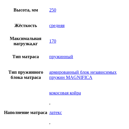
35,200
Высота, мм
250
руб.
Жёсткость
средняя
Максимальная
170
нагрузка,кг
Тип матраса
пружинный
Тип пружинного
армированный блок независимых
блока матраса
пружин MAGNIFICA
кокосовая койра
,
Наполнение матраса
латекс
,