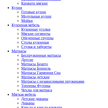
Кровати мягкие
Кухни
Готовые кухни
Модульные кухни
Мойки
Кухонная мебель
Кухонные уголки
Мягкие сегменты
Обеденные группы
Столы кухонные
Стулья и табуреты
Матрасы
Беспружинные матрасы
Другие
Матрасы Беарто
Матрасы Боннель
Матрасы Гармония Сна
Матрасы детские
Матрасы с независимыми пружинами
Топперы Футоны
Чехлы для матраса
Мягкая мебель
Детские диваны
Диваны
Кресла и кресла-кровати