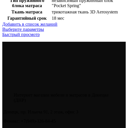
Тип пружинного
независимый пружинный блок
блока матраса
"Pocket Spring"
Ткань матраса
трикотажная ткань 3D Aerosystem
Гарантийный срок
18 мес
Добавить в список желаний
Этот
Выберите параметры
товар
Быстрый просмотр
имеет
несколько
вариаций.
Опции
можно
выбрать
на
странице
товара.
Интернет магазин мебели и матрасов в Донецке
(ДНР)
Донецк, пр. Ильича 91, 2 этаж, офис 3
Феникс: +7(949)-326-84-45