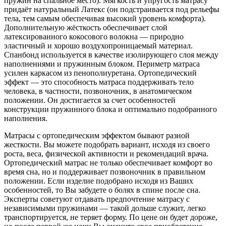
пружин на спальное место). Мягкость и упругость матрасу
придаёт натуральный Латекс (он подстраивается под рельефы
тела, тем самым обеспечивая высокий уровень комфорта).
Дополнительную жёсткость обеспечивает слой
латексированного кокосового волокна — природно
эластичный и хорошо воздухопроницаемый материал.
Спанбонд используется в качестве изолирующего слоя между
наполнениями и пружинным блоком. Периметр матраса
усилен каркасом из пенополиуретана. Ортопедический
эффект — это способность матраса поддерживать тело
человека, в частности, позвоночник, в анатомическом
положении. Он достигается за счет особенностей
конструкции пружинного блока и оптимально подобранного
наполнения.
Матрасы с ортопедическим эффектом бывают разной
жесткости. Вы можете подобрать вариант, исходя из своего
роста, веса, физической активности и рекомендаций врача.
Ортопедический матрас не только обеспечивает комфорт во
время сна, но и поддерживает позвоночник в правильном
положении. Если изделие подобрано исходя из Ваших
особенностей, то Вы забудете о болях в спине после сна.
Эксперты советуют отдавать предпочтение матрасу с
независимыми пружинами — такой дольше служит, легко
транспортируется, не теряет форму. По цене он будет дороже,