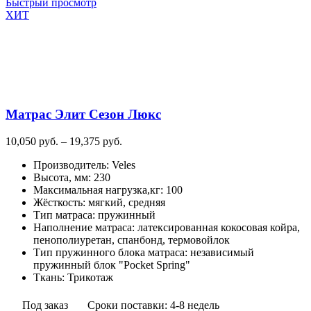
товар
Быстрый просмотр
имеет
ХИТ
несколько
вариаций.
Опции
можно
выбрать
на
странице
Матрас Элит Сезон Люкс
товара.
Диапазон
10,050
руб.
–
19,375
руб.
цен:
Производитель
:
Veles
10,050
Высота, мм
:
230
руб.
Максимальная нагрузка,кг
:
100
–
Жёсткость
:
мягкий, средняя
19,375
Тип матраса
:
пружинный
руб.
Наполнение матраса
:
латексированная кокосовая койра,
пенополиуретан, спанбонд, термовойлок
Тип пружинного блока матраса
:
независимый
пружинный блок "Pocket Spring"
Ткань
:
Трикотаж
Под заказ
Сроки поставки: 4-8 недель