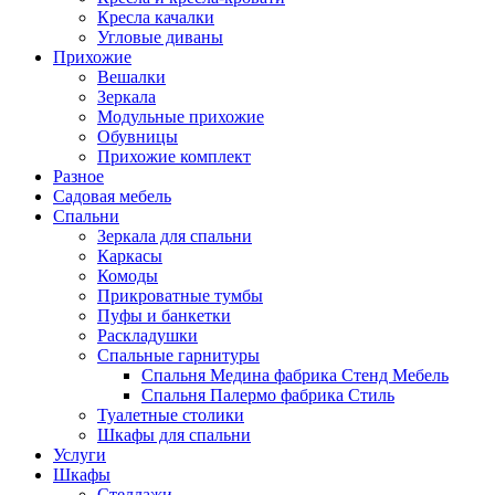
Кресла качалки
Угловые диваны
Прихожие
Вешалки
Зеркала
Модульные прихожие
Обувницы
Прихожие комплект
Разное
Садовая мебель
Спальни
Зеркала для спальни
Каркасы
Комоды
Прикроватные тумбы
Пуфы и банкетки
Раскладушки
Спальные гарнитуры
Спальня Медина фабрика Стенд Мебель
Спальня Палермо фабрика Стиль
Туалетные столики
Шкафы для спальни
Услуги
Шкафы
Стеллажи