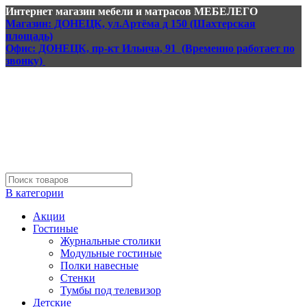
Интернет магазин мебели и матрасов МЕБЕЛЕГО
Магазин: ДОНЕЦК, ул.Артёма д 150 (Шахтерская
площадь)
Офис: ДОНЕЦК, пр-кт Ильича, 91 (Временно работает по
звонку)
В категории
Акции
Гостиные
Журнальные столики
Модульные гостиные
Полки навесные
Стенки
Тумбы под телевизор
Детские