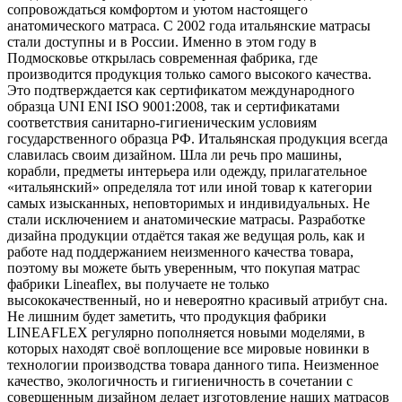
сопровождаться комфортом и уютом настоящего
анатомического матраса. С 2002 года итальянские матрасы
стали доступны и в России. Именно в этом году в
Подмосковье открылась современная фабрика, где
производится продукция только самого высокого качества.
Это подтверждается как сертификатом международного
образца UNI ENI ISO 9001:2008, так и сертификатами
соответствия санитарно-гигиеническим условиям
государственного образца РФ. Итальянская продукция всегда
славилась своим дизайном. Шла ли речь про машины,
корабли, предметы интерьера или одежду, прилагательное
«итальянский» определяла тот или иной товар к категории
самых изысканных, неповторимых и индивидуальных. Не
стали исключением и анатомические матрасы. Разработке
дизайна продукции отдаётся такая же ведущая роль, как и
работе над поддержанием неизменного качества товара,
поэтому вы можете быть уверенным, что покупая матрас
фабрики Lineaflex, вы получаете не только
высококачественный, но и невероятно красивый атрибут сна.
Не лишним будет заметить, что продукция фабрики
LINEAFLEX регулярно пополняется новыми моделями, в
которых находят своё воплощение все мировые новинки в
технологии производства товара данного типа. Неизменное
качество, экологичность и гигиеничность в сочетании с
совершенным дизайном делает изготовление наших матрасов