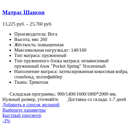
Матрас Шансон
Диапазон
13,225
руб.
–
25,760
руб.
цен:
Производитель
:
Вега
13,225
Высота, мм
:
260
руб.
Жёсткость
:
повышенная
–
Максимальная нагрузка,кг
:
140/160
25,760
Тип матраса
:
пружинный
руб.
Тип пружинного блока матраса
:
независимый
пружинный блок "Pocket Spring" Усиленный
Наполнение матраса
:
латексированная кокосовая койра,
спанбонд, холлофайбер
Ткань
:
Трикотаж
Складская программа,: 900/1400/1600/1800*2000 мм.
Нужный размер, уточняйте.
Доставка со склада: 1-7 дней
Добавить в список желаний
Этот
Выберите параметры
товар
Быстрый просмотр
имеет
-3%
несколько
вариаций.