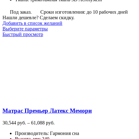
Под заказ.
Сроки изготовления: до 10 рабочих дней
Нашли дешевле? Сделаем скидку.
Добавить в список желаний
Этот
Выберите параметры
товар
Быстрый просмотр
имеет
несколько
вариаций.
Опции
можно
выбрать
на
странице
товара.
Матрас Премьер Латекс Мемори
Диапазон
30,544
руб.
–
61,088
руб.
цен:
Производитель
:
Гармония сна
30,544
Высота, мм
:
240