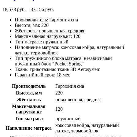
товара.
Диапазон
18,578
руб.
–
37,156
руб.
цен:
Производитель
:
Гармония сна
18,578
Высота, мм
:
220
руб.
Жёсткость
:
повышенная, средняя
–
Максимальная нагрузка,кг
:
120
37,156
Тип матраса
:
пружинный
руб.
Наполнение матраса
:
кокосовая койра, натуральный
латекс, термовойлок
Тип пружинного блока матраса
:
независимый
пружинный блок "Pocket Spring"
Ткань
:
трикотажная ткань 3D Aerosystem
Гарантийный срок
:
18 мес
Производитель
Гармония сна
Высота, мм
220
Жёсткость
повышенная, средняя
Максимальная
120
нагрузка,кг
Тип матраса
пружинный
кокосовая койра, натуральный
Наполнение матраса
латекс, термовойлок