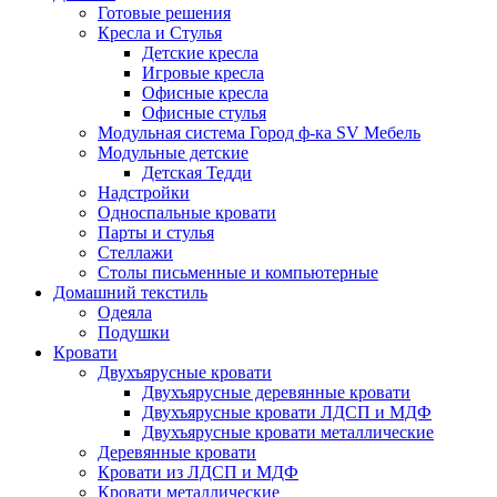
Готовые решения
Кресла и Стулья
Детские кресла
Игровые кресла
Офисные кресла
Офисные стулья
Модульная система Город ф-ка SV Мебель
Модульные детские
Детская Тедди
Надстройки
Односпальные кровати
Парты и стулья
Стеллажи
Столы письменные и компьютерные
Домашний текстиль
Одеяла
Подушки
Кровати
Двухъярусные кровати
Двухъярусные деревянные кровати
Двухъярусные кровати ЛДСП и МДФ
Двухъярусные кровати металлические
Деревянные кровати
Кровати из ЛДСП и МДФ
Кровати металлические