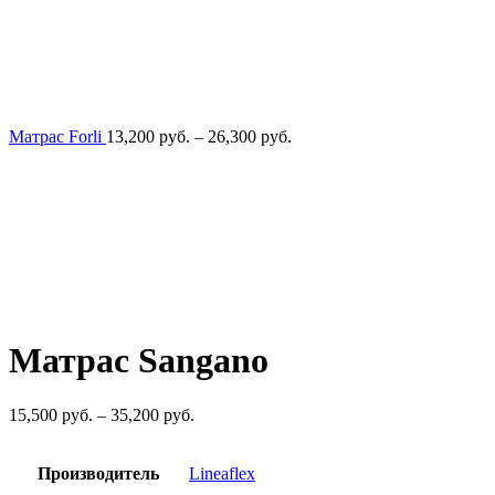
Диапазон
Матрас Forli
13,200
руб.
–
26,300
руб.
цен:
13,200
руб.
–
26,300
руб.
Матрас Sangano
Диапазон
15,500
руб.
–
35,200
руб.
цен:
15,500
Производитель
Lineaflex
руб.
–