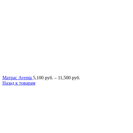
Диапазон
Матрас Aventa
5,100
руб.
–
11,500
руб.
цен:
Назад к товарам
5,100
руб.
–
11,500
руб.