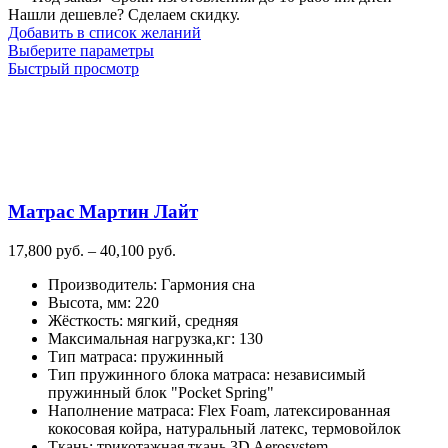
Нашли дешевле? Сделаем скидку.
Добавить в список желаний
Этот
Выберите параметры
товар
Быстрый просмотр
имеет
несколько
вариаций.
Опции
можно
выбрать
на
Матрас Мартин Лайт
странице
товара.
Диапазон
17,800
руб.
–
40,100
руб.
цен:
Производитель
:
Гармония сна
17,800
Высота, мм
:
220
руб.
Жёсткость
:
мягкий, средняя
–
Максимальная нагрузка,кг
:
130
40,100
Тип матраса
:
пружинный
руб.
Тип пружинного блока матраса
:
независимый
пружинный блок "Pocket Spring"
Наполнение матраса
:
Flex Foam, латексированная
кокосовая койра, натуральный латекс, термовойлок
Ткань
:
трикотажная ткань 3D Aerosystem