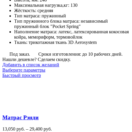
руб.
Максимальная нагрузка,кг
:
130
–
Жёсткость
:
средняя
61,088
Тип матраса
:
пружинный
руб.
Тип пружинного блока матраса
:
независимый
пружинный блок "Pocket Spring"
Наполнение матраса
:
латекс, латексированная кокосовая
койра, мемориформ, термовойлок
Ткань
:
трикотажная ткань 3D Aerosystem
Под заказ.
Сроки изготовления: до 10 рабочих дней.
Нашли дешевле? Сделаем скидку.
Добавить в список желаний
Этот
Выберите параметры
товар
Быстрый просмотр
имеет
несколько
вариаций.
Опции
можно
выбрать
на
Матрас Рэнди
странице
товара.
Диапазон
13,050
руб.
–
29,400
руб.