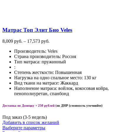
Опции
можно
выбрать
на
странице
Матрас Топ Элит Био Veles
товара.
Диапазон
8,009
руб.
–
17,573
руб.
цен:
Производитель
:
Veles
8,009
Страна производитель
:
Россия
руб.
Тип матраса
:
пружинный
–
:
17,573
Степень жесткости
:
Повышенная
руб.
Нагрузка на одно спальное место
:
130 кг
Вид ткани на матрасе
:
Жаккард
Наполнение матраса
:
войлок, кокосовая койра,
пенополиуретан, спанбонд
Доставка по Донецку + 250 рублей (
по ДНР (стоимость уточняйте)
Под заказ (3-5 недель)
Добавить в список желаний
Этот
Выберите параметры