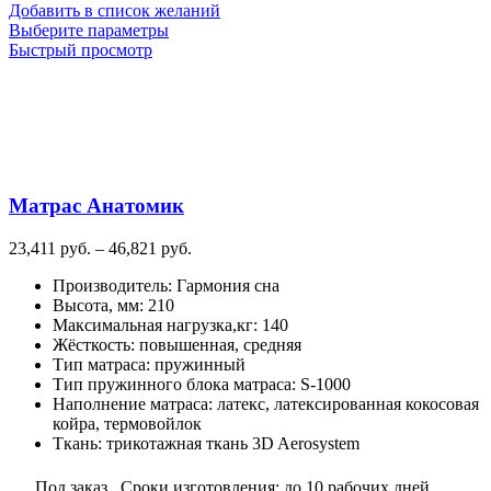
Добавить в список желаний
Этот
Выберите параметры
товар
Быстрый просмотр
имеет
несколько
вариаций.
Опции
можно
выбрать
на
Матрас Анатомик
странице
товара.
Диапазон
23,411
руб.
–
46,821
руб.
цен:
Производитель
:
Гармония сна
23,411
Высота, мм
:
210
руб.
Максимальная нагрузка,кг
:
140
–
Жёсткость
:
повышенная, средняя
46,821
Тип матраса
:
пружинный
руб.
Тип пружинного блока матраса
:
S-1000
Наполнение матраса
:
латекс, латексированная кокосовая
койра, термовойлок
Ткань
:
трикотажная ткань 3D Aerosystem
Под заказ. Сроки изготовления: до 10 рабочих дней