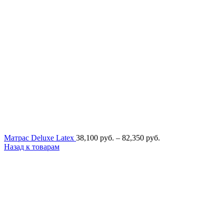
Диапазон
Матрас Deluxe Latex
38,100
руб.
–
82,350
руб.
цен:
Назад к товарам
38,100
руб.
–
82,350
руб.