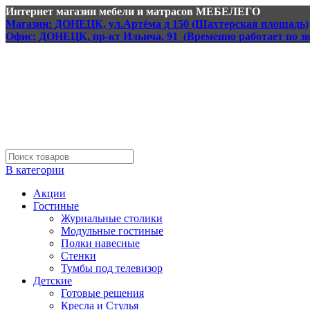
Интернет магазин мебели и матрасов МЕБЕЛЕГО
Магазин: ДОНЕЦК, ул.Артёма д 150 (Шахтерская площадь)
Офис: ДОНЕЦК, пр-кт Ильича, 91 (Временно работает по з
В категории
Акции
Гостиные
Журнальные столики
Модульные гостиные
Полки навесные
Стенки
Тумбы под телевизор
Детские
Готовые решения
Кресла и Стулья