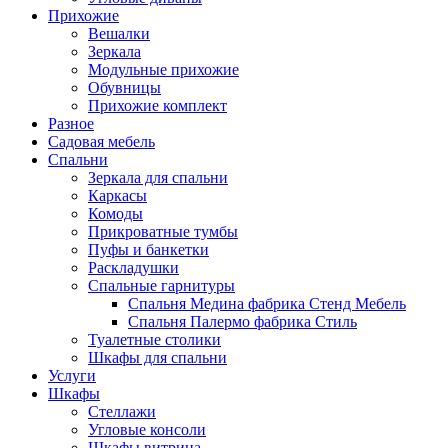
Прихожие
Вешалки
Зеркала
Модульные прихожие
Обувницы
Прихожие комплект
Разное
Садовая мебель
Спальни
Зеркала для спальни
Каркасы
Комоды
Прикроватные тумбы
Пуфы и банкетки
Раскладушки
Спальные гарнитуры
Спальня Медина фабрика Стенд Мебель
Спальня Палермо фабрика Стиль
Туалетные столики
Шкафы для спальни
Услуги
Шкафы
Стеллажи
Угловые консоли
Шкафы витрина