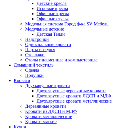
Детские кресла
Игровые кресла
Офисные кресла
Офисные стулья
Модульная система Город ф-ка SV Мебель
Модульные детские
Детская Тедди
Надстройки
Односпальные кровати
Парты и стулья
Стеллажи
Столы письменные и компьютерные
Домашний текстиль
Одеяла
Подушки
Кровати
Двухъярусные кровати
Двухъярусные деревянные кровати
Двухъярусные кровати ЛДСП и МДФ
Двухъярусные кровати металлические
Деревянные кровати
Кровати из ЛДСП и МДФ
Кровати металлические
Кровати мягкие
Кухни