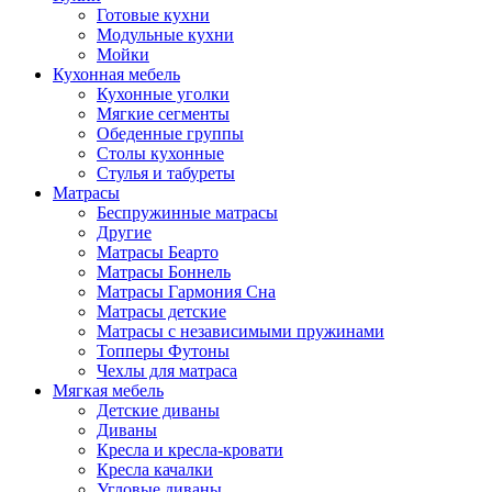
Готовые кухни
Модульные кухни
Мойки
Кухонная мебель
Кухонные уголки
Мягкие сегменты
Обеденные группы
Столы кухонные
Стулья и табуреты
Матрасы
Беспружинные матрасы
Другие
Матрасы Беарто
Матрасы Боннель
Матрасы Гармония Сна
Матрасы детские
Матрасы с независимыми пружинами
Топперы Футоны
Чехлы для матраса
Мягкая мебель
Детские диваны
Диваны
Кресла и кресла-кровати
Кресла качалки
Угловые диваны