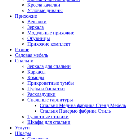
Кресла качалки
Угловые диваны
Прихожие
Вешалки
Зеркала
Модульные прихожие
Обувницы
Прихожие комплект
Разное
Садовая мебель
Спальни
Зеркала для спальни
Каркасы
Комоды
Прикроватные тумбы
Пуфы и банкетки
Раскладушки
Спальные гарнитуры
Спальня Медина фабрика Стенд Мебель
Спальня Палермо фабрика Стиль
Туалетные столики
Шкафы для спальни
Услуги
Шкафы
Стеллажи