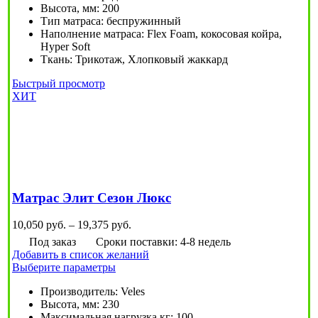
Высота, мм
:
200
Опции
Тип матраса
:
беспружинный
можно
Наполнение матраса
:
Flex Foam, кокосовая койра,
выбрать
Hyper Soft
на
Ткань
:
Трикотаж, Хлопковый жаккард
странице
товара.
Быстрый просмотр
ХИТ
Матрас Элит Сезон Люкс
Диапазон
10,050
руб.
–
19,375
руб.
цен:
Под заказ
Сроки поставки: 4-8 недель
10,050
Добавить в список желаний
руб.
Этот
Выберите параметры
–
товар
19,375
Производитель
:
Veles
имеет
руб.
Высота, мм
:
230
несколько
Максимальная нагрузка,кг
:
100
вариаций.