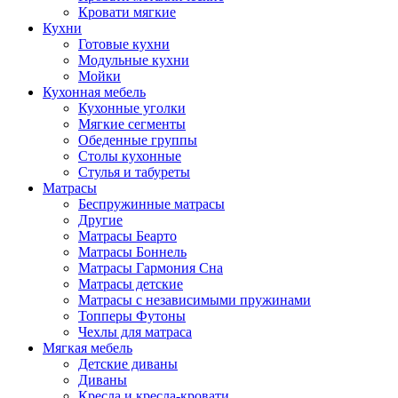
Кровати мягкие
Кухни
Готовые кухни
Модульные кухни
Мойки
Кухонная мебель
Кухонные уголки
Мягкие сегменты
Обеденные группы
Столы кухонные
Стулья и табуреты
Матрасы
Беспружинные матрасы
Другие
Матрасы Беарто
Матрасы Боннель
Матрасы Гармония Сна
Матрасы детские
Матрасы с независимыми пружинами
Топперы Футоны
Чехлы для матраса
Мягкая мебель
Детские диваны
Диваны
Кресла и кресла-кровати