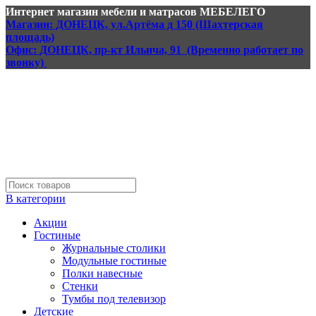
Интернет магазин мебели и матрасов МЕБЕЛЕГО
Магазин: ДОНЕЦК, ул.Артёма д 150 (Шахтерская
площадь)
Офис: ДОНЕЦК, пр-кт Ильича, 91 (Временно работает по
звонку)
В категории
Акции
Гостиные
Журнальные столики
Модульные гостиные
Полки навесные
Стенки
Тумбы под телевизор
Детские