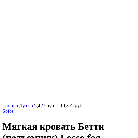
Диапазон
Топпер Дуэт 5
5,427
руб.
–
10,855
руб.
цен:
Sofos
5,427
руб.
Мягкая кровать Бетти
–
10,855
(подъемник) Lecco fog