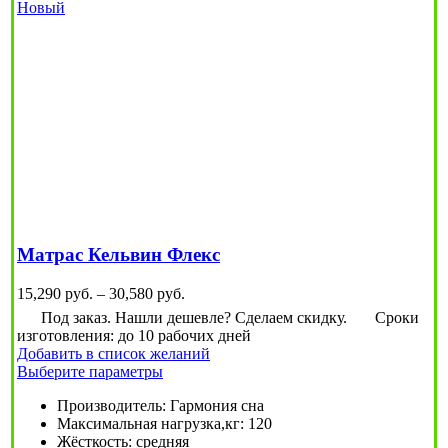
Новый
Матрас Кельвин Флекс
Диапазон
15,290
руб.
–
30,580
руб.
цен:
Под заказ. Нашли дешевле? Сделаем скидку.
Сроки
15,290
изготовления: до 10 рабочих дней
руб.
Добавить в список желаний
–
Этот
Выберите параметры
30,580
товар
руб.
Производитель
:
Гармония сна
имеет
Максимальная нагрузка,кг
:
120
несколько
Жёсткость
:
средняя
вариаций.