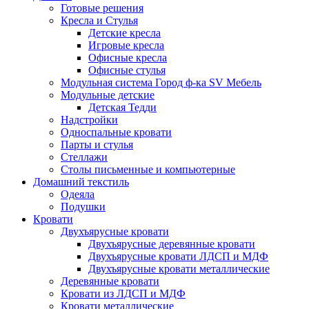
Готовые решения
Кресла и Стулья
Детские кресла
Игровые кресла
Офисные кресла
Офисные стулья
Модульная система Город ф-ка SV Мебель
Модульные детские
Детская Тедди
Надстройки
Односпальные кровати
Парты и стулья
Стеллажи
Столы письменные и компьютерные
Домашний текстиль
Одеяла
Подушки
Кровати
Двухъярусные кровати
Двухъярусные деревянные кровати
Двухъярусные кровати ЛДСП и МДФ
Двухъярусные кровати металлические
Деревянные кровати
Кровати из ЛДСП и МДФ
Кровати металлические