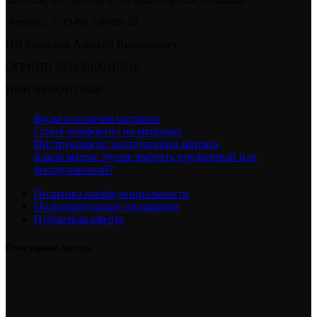
Феникс: +7(949)-500-88-22
ИП Резников Алексей Викторович
ОГРНИП 323930100115918
ИНН 930900120640
Виды и отличия матрасов
Спите комфортно на матрацах
Инструкция по эксплуатации матраса
Какой матрас лучше выбрать пружинный или
беспружинный?
Политика конфиденциальности
Пользовательское соглашение
Публичная оферта
Популярные бренды