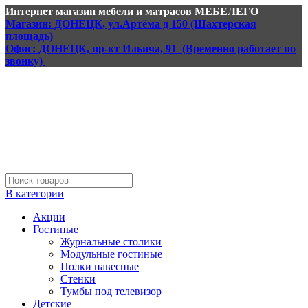
Интернет магазин мебели и матрасов МЕБЕЛЕГО
Магазин: ДОНЕЦК, ул.Артёма д 150 (Шахтерская
площадь)
Офис: ДОНЕЦК, пр-кт Ильича, 91 (Временно работает по
звонку)
В категории
Акции
Гостиные
Журнальные столики
Модульные гостиные
Полки навесные
Стенки
Тумбы под телевизор
Детские