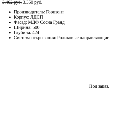
Первоначальная
Текущая
3,462
руб.
3,350
руб.
цена
цена:
Производитель
:
Горизонт
составляла
3,350
Корпус
:
ЛДСП
3,462
руб..
Фасад
:
МДФ Сосна Гранд
руб..
Ширина
:
500
Глубина
:
424
Система открывания
:
Роликовые направляющие
Под заказ.