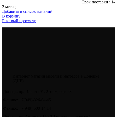
Cрок поставки : 1-
2 месяца
Добавить в список желаний
В корзину
Быстрый просмотр
Интернет магазин мебели и матрасов в Донецке
(ДНР)
Донецк, пр. Ильича 91, 2 этаж, офис 3
Феникс: +7(949)-326-84-45
Феникс: +7(949)-500-14-14
Донецк, ул. Артема д 150 (Шахтерская площадь)