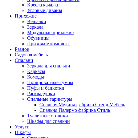
Кресла качалки
Угловые диваны
Прихожие
Вешалки
Зеркала
Модульные прихожие
Обувницы
Прихожие комплект
Разное
Садовая мебель
Спальни
Зеркала для спальни
Каркасы
Комоды
Прикроватные тумбы
Пуфы и банкетки
Раскладушки
Спальные гарнитуры
Спальня Медина фабрика Стенд Мебель
Спальня Палермо фабрика Стиль
Туалетные столики
Шкафы для спальни
Услуги
Шкафы
Стеллажи