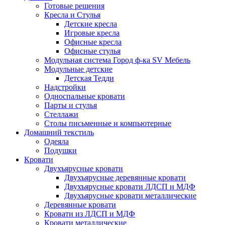
Готовые решения
Кресла и Стулья
Детские кресла
Игровые кресла
Офисные кресла
Офисные стулья
Модульная система Город ф-ка SV Мебель
Модульные детские
Детская Тедди
Надстройки
Односпальные кровати
Парты и стулья
Стеллажи
Столы письменные и компьютерные
Домашний текстиль
Одеяла
Подушки
Кровати
Двухъярусные кровати
Двухъярусные деревянные кровати
Двухъярусные кровати ЛДСП и МДФ
Двухъярусные кровати металлические
Деревянные кровати
Кровати из ЛДСП и МДФ
Кровати металлические