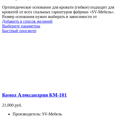
руб.
Ортопедическое основание для кровати (гибкое) подходит для
–
кроватей от всех спальных гарнитуров фабрики «SV-Мебель».
5,100
Размер основания нужно выбирать в зависимости от
руб.
Добавить в список желаний
Этот
Выберите параметры
товар
Быстрый просмотр
имеет
несколько
вариаций.
Опции
можно
выбрать
на
странице
товара.
Комод Александрия КМ-101
21,000
руб.
Производитель
:
SV-Мебель