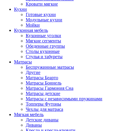
Кровати мягкие
Кухни
Готовые кухни
Модульные кухни
Мойки
Кухонная мебель
Кухонные уголки
Мягкие сегменты
Обеденные группы
Столы кухонные
Стулья и табуреты
Матрасы
Беспружинные матрасы
Другие
Матрасы Беарто
Матрасы Боннель
Матрасы Гармония Сна
Матрасы детские
Матрасы с независимыми пружинами
Топперы Футоны
Чехлы для матраса
Мягкая мебель
Детские диваны
Диваны
Кресла и кресла-кровати