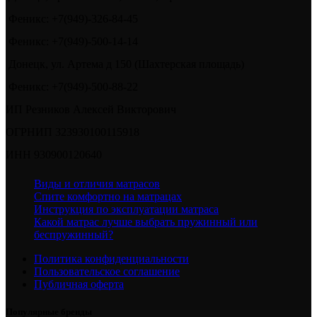
Феникс: +7(949)-326-84-45
Феникс: +7(949)-500-14-14
Донецк, ул. Артема д 150 (Шахтерская площадь)
Феникс: +7(949)-500-88-22
ИП Резников Алексей Викторович
ОГРНИП 323930100115918
ИНН 930900120640
Виды и отличия матрасов
Спите комфортно на матрацах
Инструкция по эксплуатации матраса
Какой матрас лучше выбрать пружинный или
беспружинный?
Политика конфиденциальности
Пользовательское соглашение
Публичная оферта
Популярные бренды