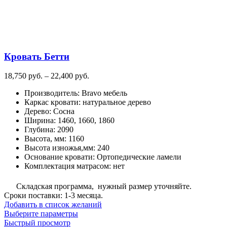
Кровать Бетти
Диапазон
18,750
руб.
–
22,400
руб.
цен:
Производитель
:
Bravo мебель
18,750
Каркас кровати
:
натуральное дерево
руб.
Дерево
:
Сосна
–
Ширина
:
1460, 1660, 1860
22,400
Глубина
:
2090
руб.
Высота, мм
:
1160
Высота изножья,мм
:
240
Основание кровати
:
Ортопедические ламели
Комплектация матрасом
:
нет
Складская программа, нужный размер уточняйте.
Сроки поставки: 1-3 месяца.
Добавить в список желаний
Этот
Выберите параметры
товар
Быстрый просмотр