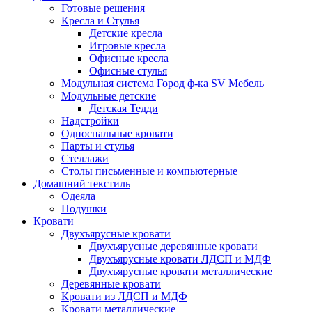
Готовые решения
Кресла и Стулья
Детские кресла
Игровые кресла
Офисные кресла
Офисные стулья
Модульная система Город ф-ка SV Мебель
Модульные детские
Детская Тедди
Надстройки
Односпальные кровати
Парты и стулья
Стеллажи
Столы письменные и компьютерные
Домашний текстиль
Одеяла
Подушки
Кровати
Двухъярусные кровати
Двухъярусные деревянные кровати
Двухъярусные кровати ЛДСП и МДФ
Двухъярусные кровати металлические
Деревянные кровати
Кровати из ЛДСП и МДФ
Кровати металлические