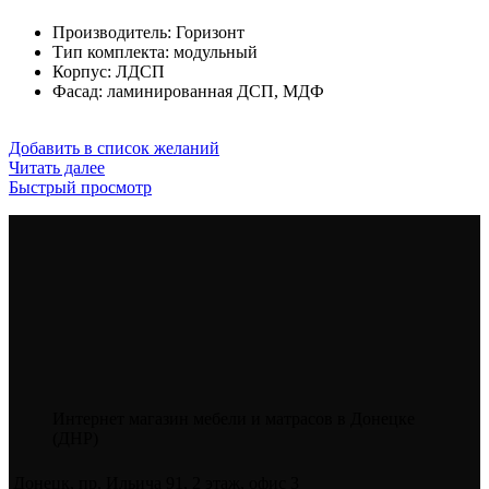
Производитель
:
Горизонт
Тип комплекта
:
модульный
Корпус
:
ЛДСП
Фасад
:
ламинированная ДСП, МДФ
Добавить в список желаний
Читать далее
Быстрый просмотр
Интернет магазин мебели и матрасов в Донецке
(ДНР)
Донецк, пр. Ильича 91, 2 этаж, офис 3