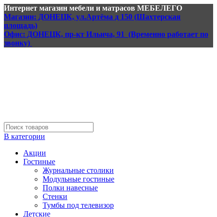
Интернет магазин мебели и матрасов МЕБЕЛЕГО
Магазин: ДОНЕЦК, ул.Артёма д 150 (Шахтерская
площадь)
Офис: ДОНЕЦК, пр-кт Ильича, 91 (Временно работает по
звонку)
В категории
Акции
Гостиные
Журнальные столики
Модульные гостиные
Полки навесные
Стенки
Тумбы под телевизор
Детские