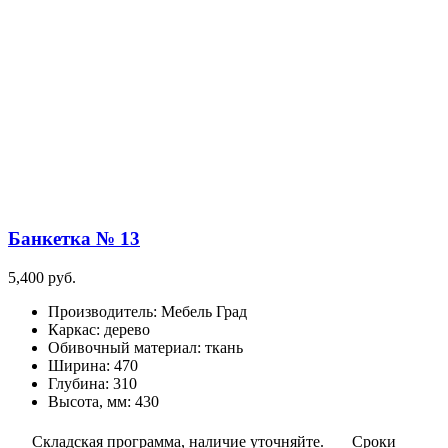
имеет
несколько
вариаций.
Опции
можно
выбрать
на
странице
товара.
Банкетка № 13
5,400
руб.
Производитель
:
Мебель Град
Каркас
:
дерево
Обивочный материал
:
ткань
Ширина
:
470
Глубина
:
310
Высота, мм
:
430
Складская программа, наличие уточняйте.
Сроки