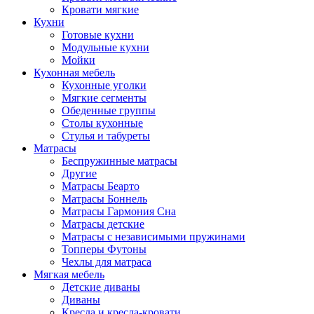
Кровати мягкие
Кухни
Готовые кухни
Модульные кухни
Мойки
Кухонная мебель
Кухонные уголки
Мягкие сегменты
Обеденные группы
Столы кухонные
Стулья и табуреты
Матрасы
Беспружинные матрасы
Другие
Матрасы Беарто
Матрасы Боннель
Матрасы Гармония Сна
Матрасы детские
Матрасы с независимыми пружинами
Топперы Футоны
Чехлы для матраса
Мягкая мебель
Детские диваны
Диваны
Кресла и кресла-кровати