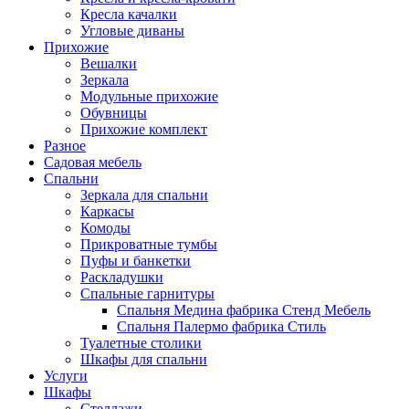
Кресла качалки
Угловые диваны
Прихожие
Вешалки
Зеркала
Модульные прихожие
Обувницы
Прихожие комплект
Разное
Садовая мебель
Спальни
Зеркала для спальни
Каркасы
Комоды
Прикроватные тумбы
Пуфы и банкетки
Раскладушки
Спальные гарнитуры
Спальня Медина фабрика Стенд Мебель
Спальня Палермо фабрика Стиль
Туалетные столики
Шкафы для спальни
Услуги
Шкафы
Стеллажи