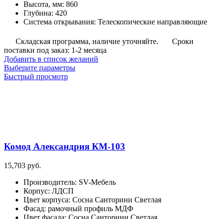
Высота, мм
:
860
Глубина
:
420
Система открывания
:
Телескопические направляющие
Складская программа, наличие уточняйте.
Сроки
поставки под заказ: 1-2 месяца
Добавить в список желаний
Этот
Выберите параметры
товар
Быстрый просмотр
имеет
несколько
вариаций.
Опции
можно
выбрать
на
Комод Александрия КМ-103
странице
товара.
15,703
руб.
Производитель
:
SV-Мебель
Корпус
:
ЛДСП
Цвет корпуса
:
Сосна Санторини Светлая
Фасад
:
рамочный профиль МДФ
Цвет фасада
:
Сосна Санторини Светлая