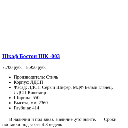
Шкаф Бостон ШК -003
Диапазон
7,700
руб.
–
8,950
руб.
цен:
Производитель
:
Стиль
7,700
Корпус
:
ЛДСП
руб.
Фасад
:
ЛДСП Серый Шифер, МДФ Белый глянец,
–
ЛДСП Кашемир
8,950
Ширина
:
550
руб.
Высота, мм
:
2360
Глубина
:
414
В наличии и под заказ. Наличие ,уточняйте.
Сроки
поставки под заказ: 4-8 недель