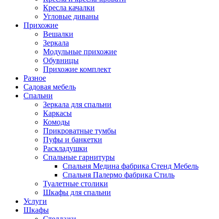
Кресла качалки
Угловые диваны
Прихожие
Вешалки
Зеркала
Модульные прихожие
Обувницы
Прихожие комплект
Разное
Садовая мебель
Спальни
Зеркала для спальни
Каркасы
Комоды
Прикроватные тумбы
Пуфы и банкетки
Раскладушки
Спальные гарнитуры
Спальня Медина фабрика Стенд Мебель
Спальня Палермо фабрика Стиль
Туалетные столики
Шкафы для спальни
Услуги
Шкафы
Стеллажи