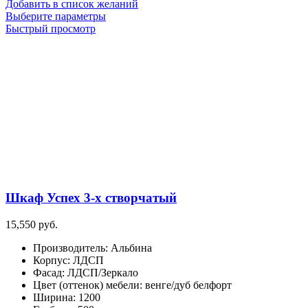
Добавить в список желаний
Этот
Выберите параметры
товар
Быстрый просмотр
имеет
несколько
вариаций.
Опции
можно
выбрать
на
странице
товара.
Шкаф Успех 3-х створчатый
15,550
руб.
Производитель
:
Альбина
Корпус
:
ЛДСП
Фасад
:
ЛДСП/Зеркало
Цвет (оттенок) мебели
:
венге/дуб белфорт
Ширина
:
1200