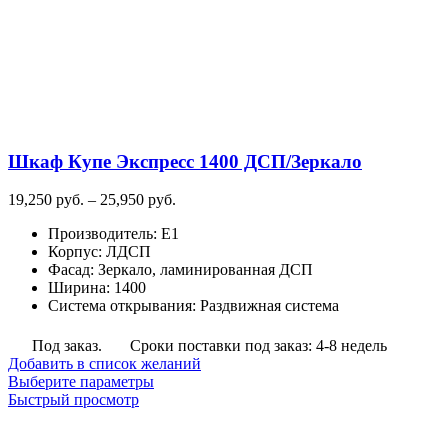
можно
выбрать
на
странице
товара.
Шкаф Купе Экспресс 1400 ДСП/Зеркало
Диапазон
19,250
руб.
–
25,950
руб.
цен:
Производитель
:
E1
19,250
Корпус
:
ЛДСП
руб.
Фасад
:
Зеркало, ламинированная ДСП
–
Ширина
:
1400
25,950
Система открывания
:
Раздвижная система
руб.
Под заказ.
Сроки поставки под заказ: 4-8 недель
Добавить в список желаний
Этот
Выберите параметры
товар
Быстрый просмотр
имеет
несколько