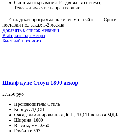
Система открывания
:
Раздвижная система,
Телескопические направляющие
Складская программа, наличие уточняйте.
Сроки
поставки под заказ: 1-2 месяца
Добавить в список желаний
Этот
Выберите параметры
товар
Быстрый просмотр
имеет
несколько
вариаций.
Опции
можно
выбрать
на
Шкаф купе Стоун 1800 декор
странице
товара.
27,250
руб.
Производитель
:
Стиль
Корпус
:
ЛДСП
Фасад
:
ламинированная ДСП, ЛДСП вставка МДФ
Ширина
:
1800
Высота, мм
:
2360
Глубина
:
597