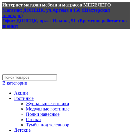
Интернет магазин мебели и матрасов МЕБЕЛЕГО
Магазин: ДОНЕЦК, ул.Артёма д 150 (Шахтерская
площадь)
Офис: ДОНЕЦК, пр-кт Ильича, 91 (Временно работает по
звонку)
В категории
Акции
Гостиные
Журнальные столики
Модульные гостиные
Полки навесные
Стенки
Тумбы под телевизор
Детские