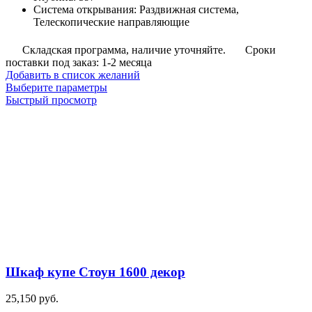
Система открывания
:
Раздвижная система,
Телескопические направляющие
Складская программа, наличие уточняйте.
Сроки
поставки под заказ: 1-2 месяца
Добавить в список желаний
Этот
Выберите параметры
товар
Быстрый просмотр
имеет
несколько
вариаций.
Опции
можно
выбрать
на
странице
товара.
Шкаф купе Стоун 1600 декор
25,150
руб.