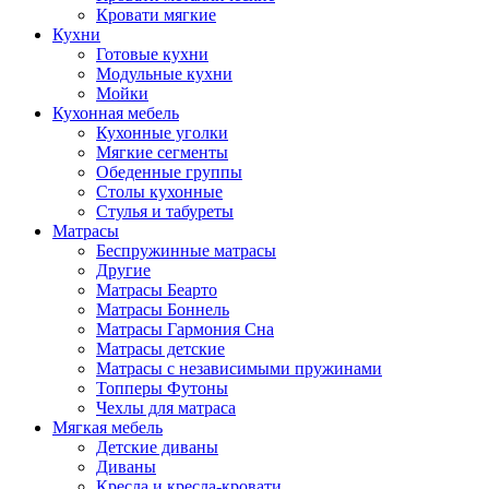
Кровати мягкие
Кухни
Готовые кухни
Модульные кухни
Мойки
Кухонная мебель
Кухонные уголки
Мягкие сегменты
Обеденные группы
Столы кухонные
Стулья и табуреты
Матрасы
Беспружинные матрасы
Другие
Матрасы Беарто
Матрасы Боннель
Матрасы Гармония Сна
Матрасы детские
Матрасы с независимыми пружинами
Топперы Футоны
Чехлы для матраса
Мягкая мебель
Детские диваны
Диваны
Кресла и кресла-кровати