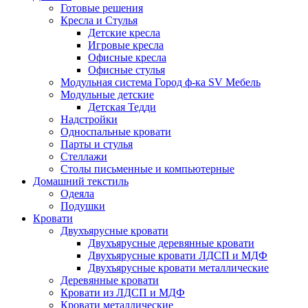
Готовые решения
Кресла и Стулья
Детские кресла
Игровые кресла
Офисные кресла
Офисные стулья
Модульная система Город ф-ка SV Мебель
Модульные детские
Детская Тедди
Надстройки
Односпальные кровати
Парты и стулья
Стеллажи
Столы письменные и компьютерные
Домашний текстиль
Одеяла
Подушки
Кровати
Двухъярусные кровати
Двухъярусные деревянные кровати
Двухъярусные кровати ЛДСП и МДФ
Двухъярусные кровати металлические
Деревянные кровати
Кровати из ЛДСП и МДФ
Кровати металлические