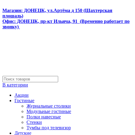
Интернет магазин мебели и матрасов МЕБЕЛЕГО
Магазин: ДОНЕЦК, ул.Артёма д 150 (Шахтерская
площадь)
Офис: ДОНЕЦК, пр-кт Ильича, 91 (Временно работает по
звонку)
В категории
Акции
Гостиные
Журнальные столики
Модульные гостиные
Полки навесные
Стенки
Тумбы под телевизор
Детские