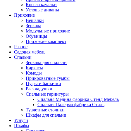
Кресла качалки
Угловые диваны
Прихожие
Вешалки
Зеркала
Модульные прихожие
Обувницы
Прихожие комплект
Разное
Садовая мебель
Спальни
Зеркала для спальни
Каркасы
Комоды
Прикроватные тумбы
Пуфы и банкетки
Раскладушки
Спальные гарнитуры
Спальня Медина фабрика Стенд Мебель
Спальня Палермо фабрика Стиль
Туалетные столики
Шкафы для спальни
Услуги
Шкафы
Стеллажи