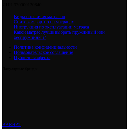
ИНН 930900120640
Виды и отличия матрасов
Спите комфортно на матрацах
Инструкция по эксплуатации матраса
Какой матрас лучше выбрать пружинный или
беспружинный?
Политика конфиденциальности
Пользовательское соглашение
Публичная оферта
Популярные бренды
BARHAT