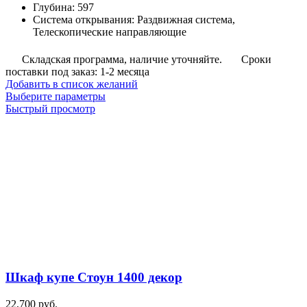
Глубина
:
597
Система открывания
:
Раздвижная система,
Телескопические направляющие
Складская программа, наличие уточняйте.
Сроки
поставки под заказ: 1-2 месяца
Добавить в список желаний
Этот
Выберите параметры
товар
Быстрый просмотр
имеет
несколько
вариаций.
Опции
можно
выбрать
на
странице
товара.
Шкаф купе Стоун 1400 декор
22,700
руб.