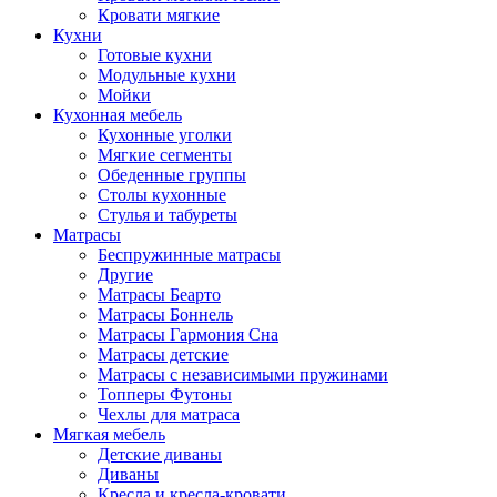
Кровати мягкие
Кухни
Готовые кухни
Модульные кухни
Мойки
Кухонная мебель
Кухонные уголки
Мягкие сегменты
Обеденные группы
Столы кухонные
Стулья и табуреты
Матрасы
Беспружинные матрасы
Другие
Матрасы Беарто
Матрасы Боннель
Матрасы Гармония Сна
Матрасы детские
Матрасы с независимыми пружинами
Топперы Футоны
Чехлы для матраса
Мягкая мебель
Детские диваны
Диваны
Кресла и кресла-кровати