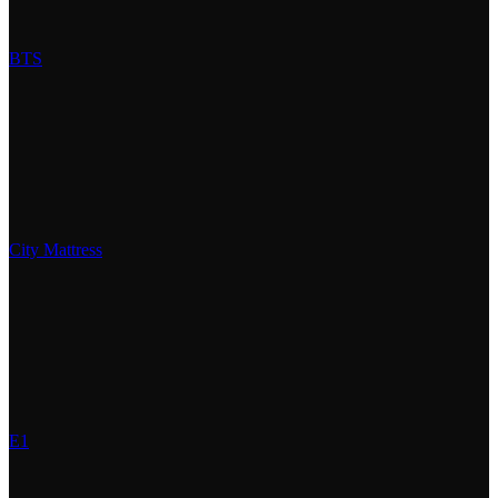
BTS
City Mattress
E1