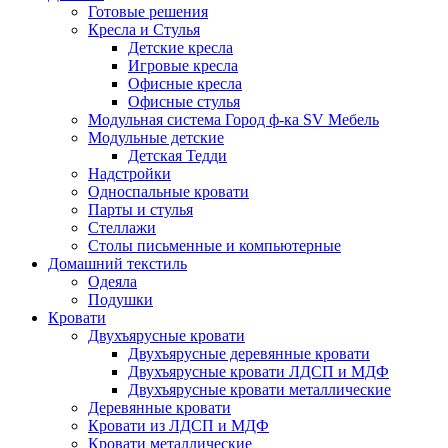
Готовые решения
Кресла и Стулья
Детские кресла
Игровые кресла
Офисные кресла
Офисные стулья
Модульная система Город ф-ка SV Мебель
Модульные детские
Детская Тедди
Надстройки
Односпальные кровати
Парты и стулья
Стеллажи
Столы письменные и компьютерные
Домашний текстиль
Одеяла
Подушки
Кровати
Двухъярусные кровати
Двухъярусные деревянные кровати
Двухъярусные кровати ЛДСП и МДФ
Двухъярусные кровати металлические
Деревянные кровати
Кровати из ЛДСП и МДФ
Кровати металлические