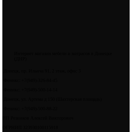
Интернет магазин мебели и матрасов в Донецке
(ДНР)
Донецк, пр. Ильича 91, 2 этаж, офис 3
Феникс: +7(949)-326-84-45
Феникс: +7(949)-500-14-14
Донецк, ул. Артема д 150 (Шахтерская площадь)
Феникс: +7(949)-500-88-22
ИП Резников Алексей Викторович
ОГРНИП 323930100115918