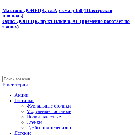
Интернет магазин мебели и матрасов МЕБЕЛЕГО
Магазин: ДОНЕЦК, ул.Артёма д 150 (Шахтерская
площадь)
Офис: ДОНЕЦК, пр-кт Ильича, 91 (Временно работает по
звонку)
В категории
Акции
Гостиные
Журнальные столики
Модульные гостиные
Полки навесные
Стенки
Тумбы под телевизор
Детские