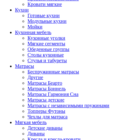
Кровати мягкие
Кухни
Готовые кухни
Модульные кухни
Мойки
Кухонная мебель
Кухонные уголки
Мягкие сегменты
Обеденные группы
Столы кухонные
Стулья и табуреты
Матрасы
Беспружинные матрасы
Другие
Матрасы Беарто
Матрасы Боннель
Матрасы Гармония Сна
Матрасы детские
Матрасы с независимыми пружинами
Топперы Футоны
Чехлы для матраса
Мягкая мебель
Детские диваны
Диваны
Кресла и кресла-кровати