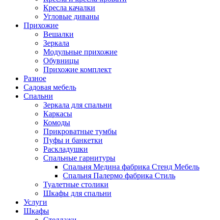
Кресла качалки
Угловые диваны
Прихожие
Вешалки
Зеркала
Модульные прихожие
Обувницы
Прихожие комплект
Разное
Садовая мебель
Спальни
Зеркала для спальни
Каркасы
Комоды
Прикроватные тумбы
Пуфы и банкетки
Раскладушки
Спальные гарнитуры
Спальня Медина фабрика Стенд Мебель
Спальня Палермо фабрика Стиль
Туалетные столики
Шкафы для спальни
Услуги
Шкафы
Стеллажи