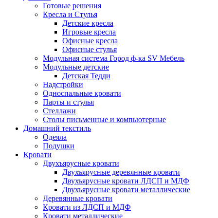
Готовые решения
Кресла и Стулья
Детские кресла
Игровые кресла
Офисные кресла
Офисные стулья
Модульная система Город ф-ка SV Мебель
Модульные детские
Детская Тедди
Надстройки
Односпальные кровати
Парты и стулья
Стеллажи
Столы письменные и компьютерные
Домашний текстиль
Одеяла
Подушки
Кровати
Двухъярусные кровати
Двухъярусные деревянные кровати
Двухъярусные кровати ЛДСП и МДФ
Двухъярусные кровати металлические
Деревянные кровати
Кровати из ЛДСП и МДФ
Кровати металлические