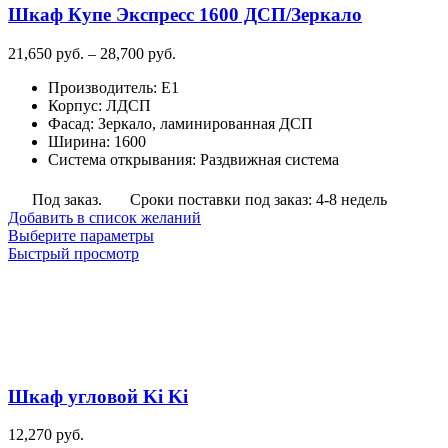
Шкаф Купе Экспресс 1600 ДСП/Зеркало
Диапазон
21,650
руб.
–
28,700
руб.
цен:
Производитель
:
E1
21,650
Корпус
:
ЛДСП
руб.
Фасад
:
Зеркало, ламинированная ДСП
–
Ширина
:
1600
28,700
Система открывания
:
Раздвижная система
руб.
Под заказ.
Сроки поставки под заказ: 4-8 недель
Добавить в список желаний
Этот
Выберите параметры
товар
Быстрый просмотр
имеет
несколько
вариаций.
Опции
можно
выбрать
на
Шкаф угловой Ki Ki
странице
товара.
12,270
руб.