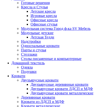
Готовые решения
Кресла и Стулья
Детские кресла
Игровые кресла
Офисные кресла
Офисные стулья
Модульная система Город ф-ка SV Мебель
Модульные детские
Детская Тедди
Надстройки
Односпальные кровати
Парты и стулья
Стеллажи
Столы письменные и компьютерные
Домашний текстиль
Одеяла
Подушки
Кровати
Двухъярусные кровати
Двухъярусные деревянные кровати
Двухъярусные кровати ЛДСП и МДФ
Двухъярусные кровати металлические
Деревянные кровати
Кровати из ЛДСП и МДФ
Кровати металлические