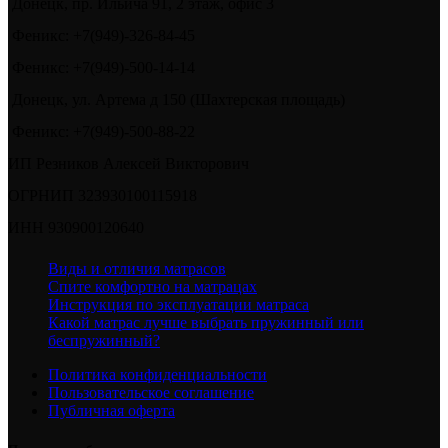
Донецк, пр. Ильича 91, 2 этаж, офис 3
Феникс: +7(949)-326-84-45
Феникс: +7(949)-500-14-14
Донецк, ул. Артема д 150 (Шахтерская площадь)
Феникс: +7(949)-500-88-22
ИП Резников Алексей Викторович
ОГРНИП 323930100115918
ИНН 930900120640
Виды и отличия матрасов
Спите комфортно на матрацах
Инструкция по эксплуатации матраса
Какой матрас лучше выбрать пружинный или
беспружинный?
Политика конфиденциальности
Пользовательское соглашение
Публичная оферта