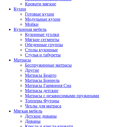
Кровати мягкие
Кухни
Готовые кухни
Модульные кухни
Мойки
Кухонная мебель
Кухонные уголки
Мягкие сегменты
Обеденные группы
Столы кухонные
Стулья и табуреты
Матрасы
Беспружинные матрасы
Другие
Матрасы Беарто
Матрасы Боннель
Матрасы Гармония Сна
Матрасы детские
Матрасы с независимыми пружинами
Топперы Футоны
Чехлы для матраса
Мягкая мебель
Детские диваны
Диваны
Кресла и кресла-кровати