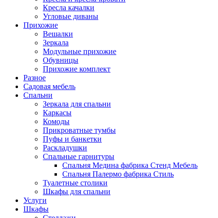
Кресла качалки
Угловые диваны
Прихожие
Вешалки
Зеркала
Модульные прихожие
Обувницы
Прихожие комплект
Разное
Садовая мебель
Спальни
Зеркала для спальни
Каркасы
Комоды
Прикроватные тумбы
Пуфы и банкетки
Раскладушки
Спальные гарнитуры
Спальня Медина фабрика Стенд Мебель
Спальня Палермо фабрика Стиль
Туалетные столики
Шкафы для спальни
Услуги
Шкафы
Стеллажи