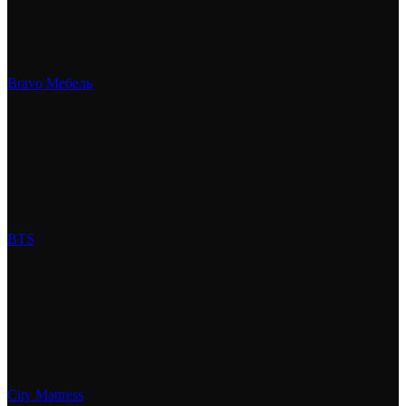
Bravo Мебель
BTS
City Mattress