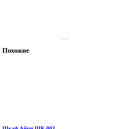
Похожие
Шкаф Айри ШК-003