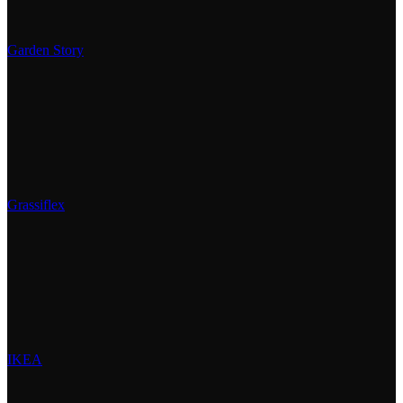
Garden Story
Grassiflex
IKEA