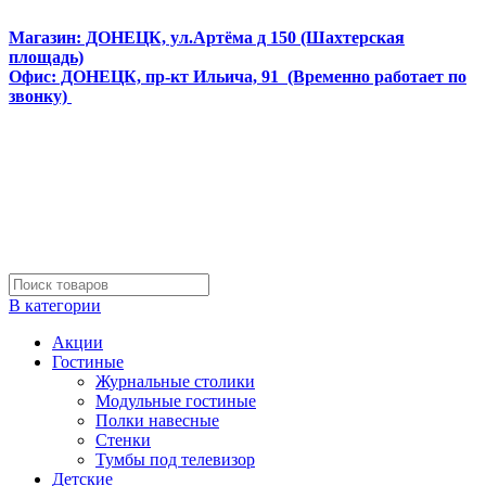
Интернет магазин мебели и матрасов МЕБЕЛЕГО
Магазин: ДОНЕЦК, ул.Артёма д 150 (Шахтерская
площадь)
Офис: ДОНЕЦК, пр-кт Ильича, 91 (Временно работает по
звонку)
В категории
Акции
Гостиные
Журнальные столики
Модульные гостиные
Полки навесные
Стенки
Тумбы под телевизор
Детские