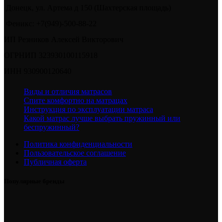
Донецк, ул. Артема д 150 (Шахтерская площадь)
Феникс: +7(949)-500-88-22
ИП Резников Алексей Викторович
ОГРНИП 323930100115918
ИНН 930900120640
Виды и отличия матрасов
Спите комфортно на матрацах
Инструкция по эксплуатации матраса
Какой матрас лучше выбрать пружинный или
беспружинный?
Политика конфиденциальности
Пользовательское соглашение
Публичная оферта
Популярные бренды