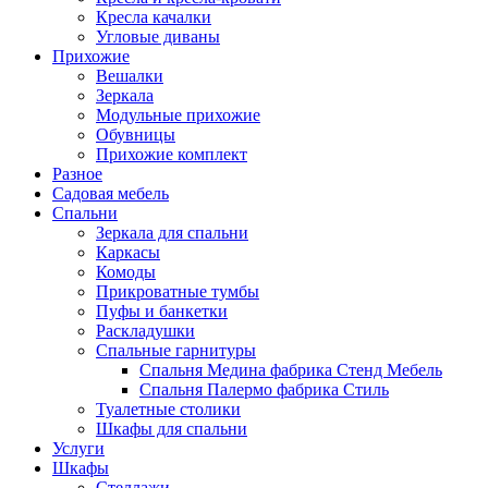
Кресла качалки
Угловые диваны
Прихожие
Вешалки
Зеркала
Модульные прихожие
Обувницы
Прихожие комплект
Разное
Садовая мебель
Спальни
Зеркала для спальни
Каркасы
Комоды
Прикроватные тумбы
Пуфы и банкетки
Раскладушки
Спальные гарнитуры
Спальня Медина фабрика Стенд Мебель
Спальня Палермо фабрика Стиль
Туалетные столики
Шкафы для спальни
Услуги
Шкафы
Стеллажи