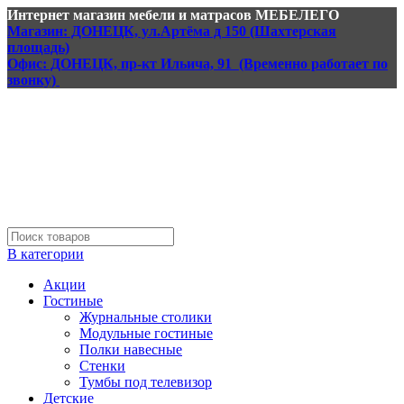
Интернет магазин мебели и матрасов МЕБЕЛЕГО
Магазин: ДОНЕЦК, ул.Артёма д 150 (Шахтерская
площадь)
Офис: ДОНЕЦК, пр-кт Ильича, 91 (Временно работает по
звонку)
В категории
Акции
Гостиные
Журнальные столики
Модульные гостиные
Полки навесные
Стенки
Тумбы под телевизор
Детские