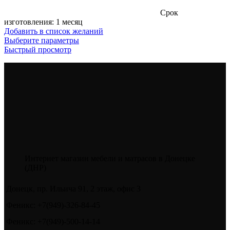
Cрок
изготовления: 1 месяц
Добавить в список желаний
Этот
Выберите параметры
товар
Быстрый просмотр
имеет
несколько
вариаций.
Опции
можно
выбрать
на
странице
товара.
Интернет магазин мебели и матрасов в Донецке
(ДНР)
Донецк, пр. Ильича 91, 2 этаж, офис 3
Феникс: +7(949)-326-84-45
Феникс: +7(949)-500-14-14