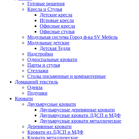
Готовые решения
Кресла и Стулья
Детские кресла
Игровые кресла
Офисные кресла
Офисные стулья
Модульная система Город ф-ка SV Мебель
Модульные детские
Детская Тедди
Надстройки
Односпальные кровати
Парты и стулья
Стеллажи
Столы письменные и компьютерные
Домашний текстиль
Одеяла
Подушки
Кровати
Двухъярусные кровати
Двухъярусные деревянные кровати
Двухъярусные кровати ЛДСП и МДФ
Двухъярусные кровати металлические
Деревянные кровати
Кровати из ЛДСП и МДФ
Кровати металлические