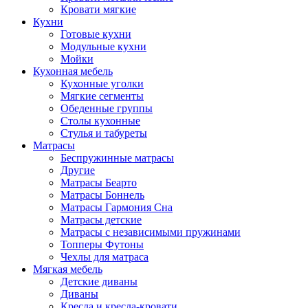
Кровати мягкие
Кухни
Готовые кухни
Модульные кухни
Мойки
Кухонная мебель
Кухонные уголки
Мягкие сегменты
Обеденные группы
Столы кухонные
Стулья и табуреты
Матрасы
Беспружинные матрасы
Другие
Матрасы Беарто
Матрасы Боннель
Матрасы Гармония Сна
Матрасы детские
Матрасы с независимыми пружинами
Топперы Футоны
Чехлы для матраса
Мягкая мебель
Детские диваны
Диваны
Кресла и кресла-кровати