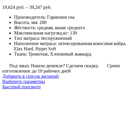
Диапазон
19,624
руб.
–
39,247
руб.
цен:
Производитель
:
Гармония сна
19,624
Высота, мм
:
200
руб.
Жёсткость
:
средняя, выше среднего
–
Максимальная нагрузка,кг
:
130
39,247
Тип матраса
:
беспружинный
руб.
Наполнение матраса
:
латексированная кокосовая койра,
Elax Hard, Hyper Soft
Ткань
:
Трикотаж, Хлопковый жаккард
Под заказ. Нашли дешевле? Сделаем скидку.
Сроки
изготовления: до 10 рабочих дней
Добавить в список желаний
Этот
Выберите параметры
товар
Быстрый просмотр
имеет
несколько
вариаций.
Опции
можно
выбрать
на
странице