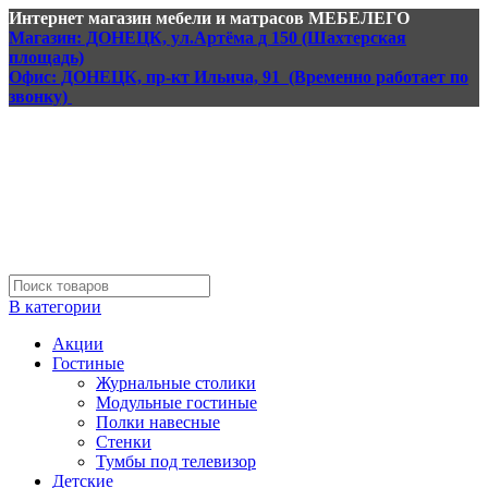
Интернет магазин мебели и матрасов МЕБЕЛЕГО
Магазин: ДОНЕЦК, ул.Артёма д 150 (Шахтерская
площадь)
Офис: ДОНЕЦК, пр-кт Ильича, 91 (Временно работает по
звонку)
В категории
Акции
Гостиные
Журнальные столики
Модульные гостиные
Полки навесные
Стенки
Тумбы под телевизор
Детские