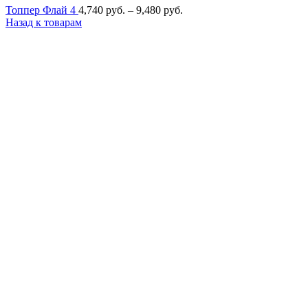
Диапазон
Топпер Флай 4
4,740
руб.
–
9,480
руб.
цен:
Назад к товарам
4,740
руб.
–
9,480
руб.