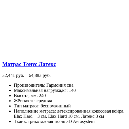
вариаций.
Опции
можно
выбрать
на
странице
товара.
Матрас Тонус Латекс
Диапазон
32,441
руб.
–
64,883
руб.
цен:
Производитель
:
Гармония сна
32,441
Максимальная нагрузка,кг
:
140
руб.
Высота, мм
:
240
–
Жёсткость
:
средняя
64,883
Тип матраса
:
беспружинный
руб.
Наполнение матраса
:
латексированная кокосовая койра,
Elax Hard + 3 см, Elax Hard 10 см, Латекс 3 см
Ткань
:
трикотажная ткань 3D Aerosystem