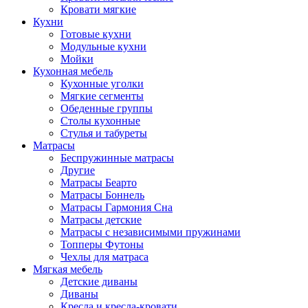
Кровати мягкие
Кухни
Готовые кухни
Модульные кухни
Мойки
Кухонная мебель
Кухонные уголки
Мягкие сегменты
Обеденные группы
Столы кухонные
Стулья и табуреты
Матрасы
Беспружинные матрасы
Другие
Матрасы Беарто
Матрасы Боннель
Матрасы Гармония Сна
Матрасы детские
Матрасы с независимыми пружинами
Топперы Футоны
Чехлы для матраса
Мягкая мебель
Детские диваны
Диваны
Кресла и кресла-кровати