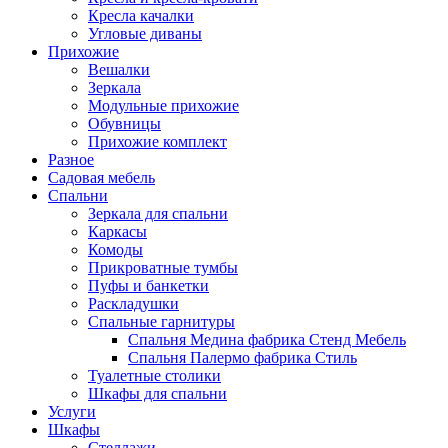
Кресла качалки
Угловые диваны
Прихожие
Вешалки
Зеркала
Модульные прихожие
Обувницы
Прихожие комплект
Разное
Садовая мебель
Спальни
Зеркала для спальни
Каркасы
Комоды
Прикроватные тумбы
Пуфы и банкетки
Раскладушки
Спальные гарнитуры
Спальня Медина фабрика Стенд Мебель
Спальня Палермо фабрика Стиль
Туалетные столики
Шкафы для спальни
Услуги
Шкафы
Стеллажи