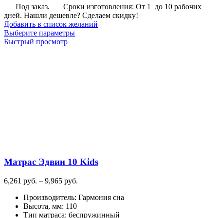
Под заказ.
Сроки изготовления: От 1 до 10 рабочих
дней. Нашли дешевле? Сделаем скидку!
Добавить в список желаний
Этот
Выберите параметры
товар
Быстрый просмотр
имеет
несколько
вариаций.
Опции
можно
выбрать
на
странице
товара.
Матрас Эдвин 10 Kids
Диапазон
6,261
руб.
–
9,965
руб.
цен:
Производитель
:
Гармония сна
6,261
Высота, мм
:
110
руб.
Тип матраса
:
беспружинный
–