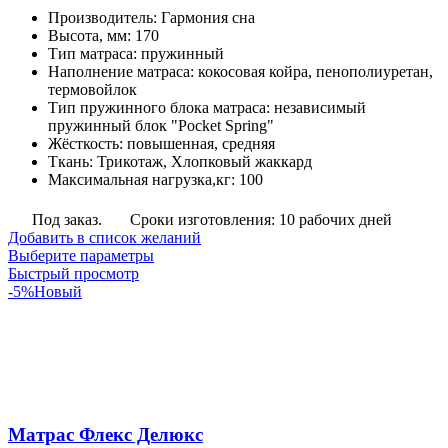
цен:
Производитель
:
Гармония сна
12,020
Высота, мм
:
170
руб.
Тип матраса
:
пружинный
–
Наполнение матраса
:
кокосовая койра, пенополиуретан,
13,524
термовойлок
руб.
Тип пружинного блока матраса
:
независимый
пружинный блок "Pocket Spring"
Жёсткость
:
повышенная, средняя
Ткань
:
Трикотаж, Хлопковый жаккард
Максимальная нагрузка,кг
:
100
Под заказ.
Сроки изготовления: 10 рабочих дней
Добавить в список желаний
Этот
Выберите параметры
товар
Быстрый просмотр
имеет
-5%
Новый
несколько
вариаций.
Опции
можно
выбрать
на
странице
Матрас Флекс Делюкс
товара.