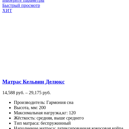
Выберите параметры
товар
Быстрый просмотр
имеет
ХИТ
несколько
вариаций.
Опции
можно
выбрать
на
странице
товара.
Матрас Кельвин Делюкс
Диапазон
14,588
руб.
–
29,175
руб.
цен:
Производитель
:
Гармония сна
14,588
Высота, мм
:
200
руб.
Максимальная нагрузка,кг
:
120
–
Жёсткость
:
средняя, выше среднего
29,175
Тип матраса
:
беспружинный
руб.
Наполнение матраса
:
латексированная кокосовая койра,