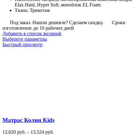
Elax Hard, Hyper Soft, моноблок EL Foam
Ткань
:
Трикотаж
Под заказ. Нашли дешевле? Сделаем скидку.
Сроки
изготовления: до 10 рабочих дней
Добавить в список желаний
Этот
Выберите параметры
товар
Быстрый просмотр
имеет
несколько
вариаций.
Опции
можно
выбрать
на
странице
товара.
Матрас Колин Kids
Диапазон
12,020
руб.
–
13,524
руб.