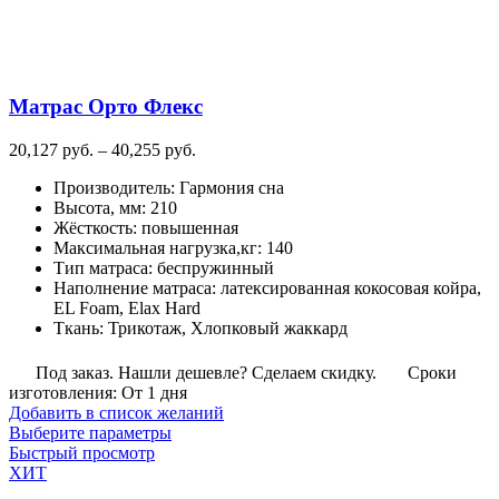
товара.
Матрас Орто Флекс
Диапазон
20,127
руб.
–
40,255
руб.
цен:
Производитель
:
Гармония сна
20,127
Высота, мм
:
210
руб.
Жёсткость
:
повышенная
–
Максимальная нагрузка,кг
:
140
40,255
Тип матраса
:
беспружинный
руб.
Наполнение матраса
:
латексированная кокосовая койра,
EL Foam, Elax Hard
Ткань
:
Трикотаж, Хлопковый жаккард
Под заказ. Нашли дешевле? Сделаем скидку.
Сроки
изготовления: От 1 дня
Добавить в список желаний
Этот
Выберите параметры
товар
Быстрый просмотр
имеет
ХИТ
несколько