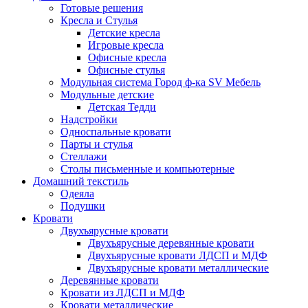
Готовые решения
Кресла и Стулья
Детские кресла
Игровые кресла
Офисные кресла
Офисные стулья
Модульная система Город ф-ка SV Мебель
Модульные детские
Детская Тедди
Надстройки
Односпальные кровати
Парты и стулья
Стеллажи
Столы письменные и компьютерные
Домашний текстиль
Одеяла
Подушки
Кровати
Двухъярусные кровати
Двухъярусные деревянные кровати
Двухъярусные кровати ЛДСП и МДФ
Двухъярусные кровати металлические
Деревянные кровати
Кровати из ЛДСП и МДФ
Кровати металлические