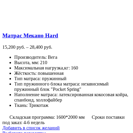
Матрас Мекано Hard
Диапазон
15,200
руб.
–
28,400
руб.
цен:
Производитель
:
Вега
15,200
Высота, мм
:
210
руб.
Максимальная нагрузка,кг
:
160
–
Жёсткость
:
повышенная
28,400
Тип матраса
:
пружинный
руб.
Тип пружинного блока матраса
:
независимый
пружинный блок "Pocket Spring"
Наполнение матраса
:
латексированная кокосовая койра,
спанбонд, холлофайбер
Ткань
:
Трикотаж
Складская программа: 1600*2000 мм
Сроки поставки
под заказ: 4-6 недель
Добавить в список желаний
Этот