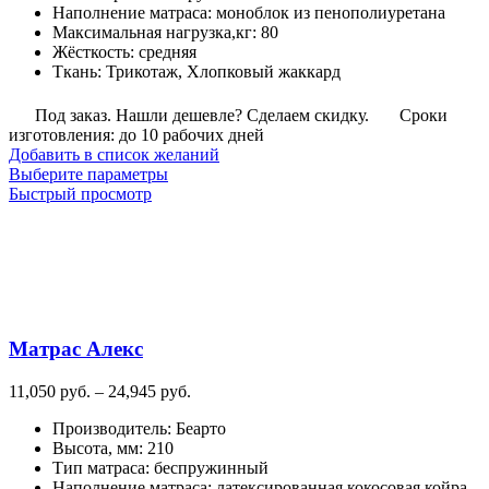
Наполнение матраса
:
моноблок из пенополиуретана
9,965
Максимальная нагрузка,кг
:
80
руб.
Жёсткость
:
средняя
Ткань
:
Трикотаж, Хлопковый жаккард
Под заказ. Нашли дешевле? Сделаем скидку.
Сроки
изготовления: до 10 рабочих дней
Добавить в список желаний
Этот
Выберите параметры
товар
Быстрый просмотр
имеет
несколько
вариаций.
Опции
можно
выбрать
на
Матрас Алекс
странице
товара.
Диапазон
11,050
руб.
–
24,945
руб.
цен:
Производитель
:
Беарто
11,050
Высота, мм
:
210
руб.
Тип матраса
:
беспружинный
–
Наполнение матраса
:
латексированная кокосовая койра,
24,945