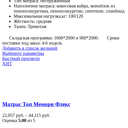
Тип матраса
:
беспружинный
–
Наполнение матраса
:
кокосовая койра, моноблок из
17,160
пенополиуретана, пенополиуретан, синтепон, спанбонд
руб.
Максимальная нагрузка,кг
:
100/120
Жёсткость
:
средняя
Ткань
:
Трикотаж
Складская программа: 1600*2000 и 900*2000.
Сроки
поставки под заказ: 4-6 недель
Добавить в список желаний
Этот
Выберите параметры
товар
Быстрый просмотр
имеет
ХИТ
несколько
вариаций.
Опции
можно
выбрать
на
странице
Матрас Топ Мемори Флекс
товара.
Диапазон
22,057
руб.
–
44,115
руб.
цен:
Оценка
5.00
из 5
22,057