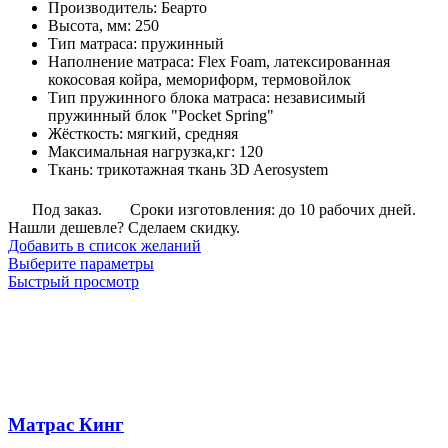
Производитель
:
Беарто
руб.
Высота, мм
:
250
–
Тип матраса
:
пружинный
44,115
Наполнение матраса
:
Flex Foam, латексированная
руб.
кокосовая койра, мемориформ, термовойлок
Тип пружинного блока матраса
:
независимый
пружинный блок "Pocket Spring"
Жёсткость
:
мягкий, средняя
Максимальная нагрузка,кг
:
120
Ткань
:
трикотажная ткань 3D Aerosystem
Под заказ.
Сроки изготовления: до 10 рабочих дней.
Нашли дешевле? Сделаем скидку.
Добавить в список желаний
Этот
Выберите параметры
товар
Быстрый просмотр
имеет
несколько
вариаций.
Опции
можно
выбрать
на
Матрас Кинг
странице
товара.