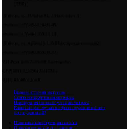
(ДНР)
Донецк, пр. Ильича 91, 2 этаж, офис 3
Феникс: +7(949)-326-84-45
Феникс: +7(949)-500-14-14
Донецк, ул. Артема д 150 (Шахтерская площадь)
Феникс: +7(949)-500-88-22
ИП Резников Алексей Викторович
ОГРНИП 323930100115918
ИНН 930900120640
Виды и отличия матрасов
Спите комфортно на матрацах
Инструкция по эксплуатации матраса
Какой матрас лучше выбрать пружинный или
беспружинный?
Политика конфиденциальности
Пользовательское соглашение