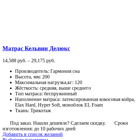
Матрас Кельвин Делюкс
Диапазон
14,588
руб.
–
29,175
руб.
цен:
Производитель
:
Гармония сна
14,588
Высота, мм
:
200
руб.
Максимальная нагрузка,кг
:
120
–
Жёсткость
:
средняя, выше среднего
29,175
Тип матраса
:
беспружинный
руб.
Наполнение матраса
:
латексированная кокосовая койра,
Elax Hard, Hyper Soft, моноблок EL Foam
Ткань
:
Трикотаж
Под заказ. Нашли дешевле? Сделаем скидку.
Сроки
изготовления: до 10 рабочих дней
Добавить в список желаний
Этот
Выберите параметры