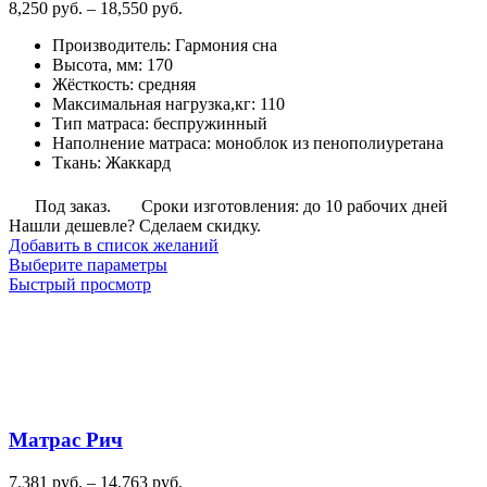
Диапазон
8,250
руб.
–
18,550
руб.
цен:
Производитель
:
Гармония сна
8,250
Высота, мм
:
170
руб.
Жёсткость
:
средняя
–
Максимальная нагрузка,кг
:
110
18,550
Тип матраса
:
беспружинный
руб.
Наполнение матраса
:
моноблок из пенополиуретана
Ткань
:
Жаккард
Под заказ.
Сроки изготовления: до 10 рабочих дней
Нашли дешевле? Сделаем скидку.
Добавить в список желаний
Этот
Выберите параметры
товар
Быстрый просмотр
имеет
несколько
вариаций.
Опции
можно
выбрать
на
Матрас Рич
странице
товара.
Диапазон
7,381
руб.
–
14,763
руб.