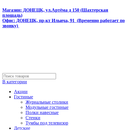
Интернет магазин мебели и матрасов МЕБЕЛЕГО
Магазин: ДОНЕЦК, ул.Артёма д 150 (Шахтерская
площадь)
Офис: ДОНЕЦК, пр-кт Ильича, 91 (Временно работает по
звонку)
В категории
Акции
Гостиные
Журнальные столики
Модульные гостиные
Полки навесные
Стенки
Тумбы под телевизор
Детские