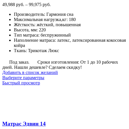
Диапазон
49,988
руб.
–
99,975
руб.
цен:
Производитель
:
Гармония сна
49,988
Максимальная нагрузка,кг
:
180
руб.
Жёсткость
:
жёсткий, повышенная
–
Высота, мм
:
220
99,975
Тип матраса
:
беспружинный
руб.
Наполнение матраса
:
латекс, латексированная кокосовая
койра
Ткань
:
Трикотаж Люкс
Под заказ.
Сроки изготовления: От 1 до 10 рабочих
дней. Нашли дешевле? Сделаем скидку!
Добавить в список желаний
Этот
Выберите параметры
товар
Быстрый просмотр
имеет
несколько
вариаций.
Опции
можно
выбрать
на
Матрас Эдвин 14
странице