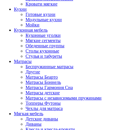
Кровати мягкие
Кухни
Готовые кухни
Модульные кухни
Мойки
Кухонная мебель
Кухонные уголки
Мягкие сегменты
Обеденные группы
Столы кухонные
Стулья и табуреты
Матрасы
Беспружинные матрасы
Другие
Матрасы Беарто
Матрасы Боннель
Матрасы Гармония Сна
Матрасы детские
Матрасы с независимыми пружинами
Топперы Футоны
Чехлы для матраса
Мягкая мебель
Детские диваны
Диваны
Кресла и кресла-кровати