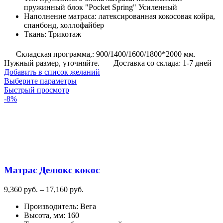
пружинный блок "Pocket Spring" Усиленный
Наполнение матраса
:
латексированная кокосовая койра,
спанбонд, холлофайбер
Ткань
:
Трикотаж
Складская программа,: 900/1400/1600/1800*2000 мм.
Нужный размер, уточняйте.
Доставка со склада: 1-7 дней
Добавить в список желаний
Этот
Выберите параметры
товар
Быстрый просмотр
имеет
-8%
несколько
вариаций.
Опции
можно
выбрать
на
странице
Матрас Делюкс кокос
товара.
Диапазон
9,360
руб.
–
17,160
руб.
цен:
Производитель
:
Вега
9,360
Высота, мм
:
160
руб.