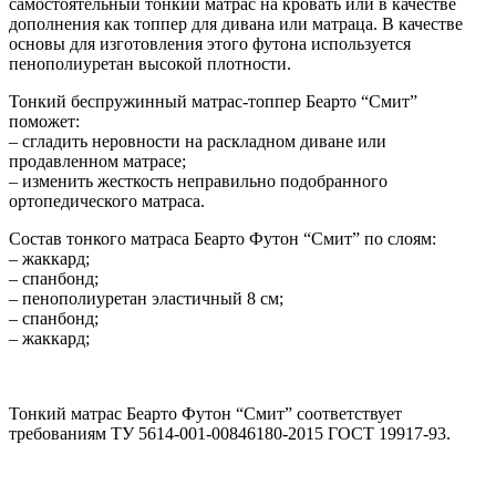
самостоятельный тонкий матрас на кровать или в качестве
дополнения как топпер для дивана или матраца. В качестве
основы для изготовления этого футона используется
пенополиуретан высокой плотности.
Тонкий беспружинный матрас-топпер Беарто “Смит”
поможет:
– сгладить неровности на раскладном диване или
продавленном матрасе;
– изменить жесткость неправильно подобранного
ортопедического матраса.
Состав тонкого матраса Беарто Футон “Смит” по слоям:
– жаккард;
– спанбонд;
– пенополиуретан эластичный 8 см;
– спанбонд;
– жаккард;
Тонкий матрас Беарто Футон “Смит” соответствует
требованиям ТУ 5614-001-00846180-2015 ГОСТ 19917-93.