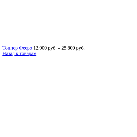
Диапазон
Топпер Фееро
12,900
руб.
–
25,800
руб.
цен:
Назад к товарам
12,900
руб.
–
25,800
руб.