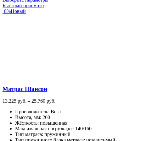
товар
Быстрый просмотр
имеет
-8%
Новый
несколько
вариаций.
Опции
можно
выбрать
на
странице
товара.
Матрас Шансон
Диапазон
13,225
руб.
–
25,760
руб.
цен:
Производитель
:
Вега
13,225
Высота, мм
:
260
руб.
Жёсткость
:
повышенная
–
Максимальная нагрузка,кг
:
140/160
25,760
Тип матраса
:
пружинный
руб.
Тип пружинного блока матраса
:
независимый