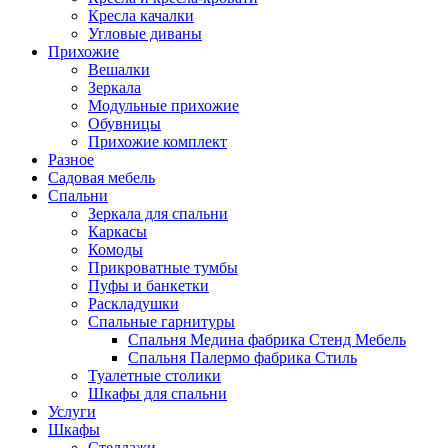
Кресла качалки
Угловые диваны
Прихожие
Вешалки
Зеркала
Модульные прихожие
Обувницы
Прихожие комплект
Разное
Садовая мебель
Спальни
Зеркала для спальни
Каркасы
Комоды
Прикроватные тумбы
Пуфы и банкетки
Раскладушки
Спальные гарнитуры
Спальня Медина фабрика Стенд Мебель
Спальня Палермо фабрика Стиль
Туалетные столики
Шкафы для спальни
Услуги
Шкафы
Стеллажи