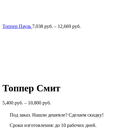
Диапазон
Топпер Пауль
7,038
руб.
–
12,669
руб.
цен:
7,038
руб.
–
12,669
руб.
Топпер Смит
Диапазон
5,400
руб.
–
10,800
руб.
цен:
5,400
Под заказ. Нашли дешевле? Сделаем скидку!
руб.
–
Сроки изготовления: до 10 рабочих дней.
10,800
руб.