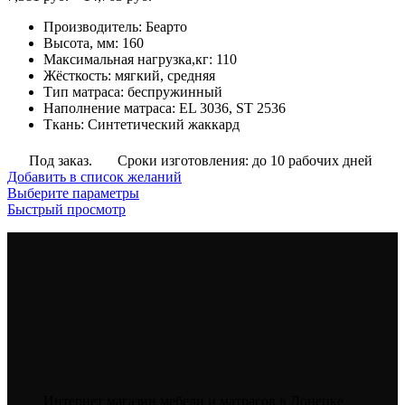
цен:
Производитель
:
Беарто
7,381
Высота, мм
:
160
руб.
Максимальная нагрузка,кг
:
110
–
Жёсткость
:
мягкий, средняя
14,763
Тип матраса
:
беспружинный
руб.
Наполнение матраса
:
EL 3036, ST 2536
Ткань
:
Синтетический жаккард
Под заказ.
Сроки изготовления: до 10 рабочих дней
Добавить в список желаний
Этот
Выберите параметры
товар
Быстрый просмотр
имеет
несколько
вариаций.
Опции
можно
выбрать
на
странице
товара.
Интернет магазин мебели и матрасов в Донецке