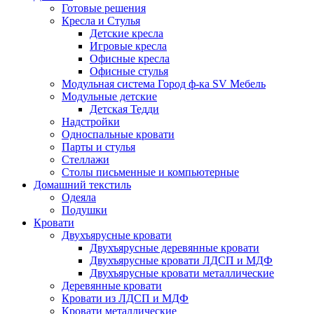
Готовые решения
Кресла и Стулья
Детские кресла
Игровые кресла
Офисные кресла
Офисные стулья
Модульная система Город ф-ка SV Мебель
Модульные детские
Детская Тедди
Надстройки
Односпальные кровати
Парты и стулья
Стеллажи
Столы письменные и компьютерные
Домашний текстиль
Одеяла
Подушки
Кровати
Двухъярусные кровати
Двухъярусные деревянные кровати
Двухъярусные кровати ЛДСП и МДФ
Двухъярусные кровати металлические
Деревянные кровати
Кровати из ЛДСП и МДФ
Кровати металлические