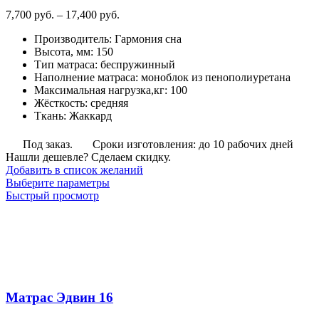
товара.
Диапазон
7,700
руб.
–
17,400
руб.
цен:
Производитель
:
Гармония сна
7,700
Высота, мм
:
150
руб.
Тип матраса
:
беспружинный
–
Наполнение матраса
:
моноблок из пенополиуретана
17,400
Максимальная нагрузка,кг
:
100
руб.
Жёсткость
:
средняя
Ткань
:
Жаккард
Под заказ.
Сроки изготовления: до 10 рабочих дней
Нашли дешевле? Сделаем скидку.
Добавить в список желаний
Этот
Выберите параметры
товар
Быстрый просмотр
имеет
несколько
вариаций.
Опции
можно
выбрать
на
Матрас Эдвин 16
странице
товара.