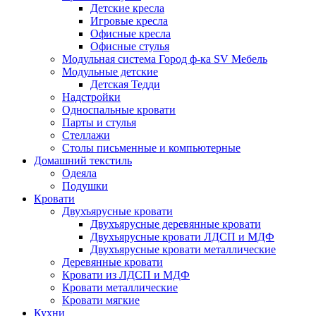
Детские кресла
Игровые кресла
Офисные кресла
Офисные стулья
Модульная система Город ф-ка SV Мебель
Модульные детские
Детская Тедди
Надстройки
Односпальные кровати
Парты и стулья
Стеллажи
Столы письменные и компьютерные
Домашний текстиль
Одеяла
Подушки
Кровати
Двухъярусные кровати
Двухъярусные деревянные кровати
Двухъярусные кровати ЛДСП и МДФ
Двухъярусные кровати металлические
Деревянные кровати
Кровати из ЛДСП и МДФ
Кровати металлические
Кровати мягкие
Кухни