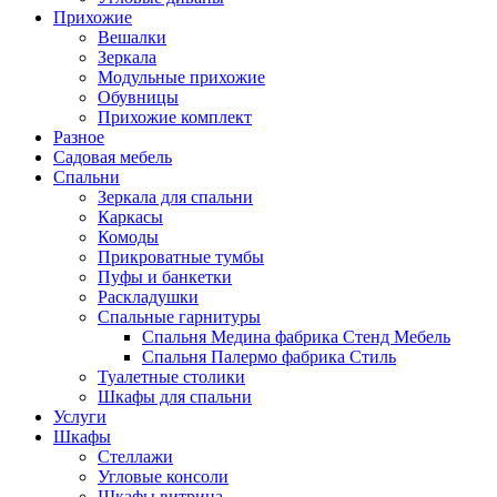
Прихожие
Вешалки
Зеркала
Модульные прихожие
Обувницы
Прихожие комплект
Разное
Садовая мебель
Спальни
Зеркала для спальни
Каркасы
Комоды
Прикроватные тумбы
Пуфы и банкетки
Раскладушки
Спальные гарнитуры
Спальня Медина фабрика Стенд Мебель
Спальня Палермо фабрика Стиль
Туалетные столики
Шкафы для спальни
Услуги
Шкафы
Стеллажи
Угловые консоли
Шкафы витрина