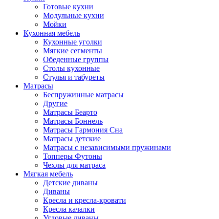
Готовые кухни
Модульные кухни
Мойки
Кухонная мебель
Кухонные уголки
Мягкие сегменты
Обеденные группы
Столы кухонные
Стулья и табуреты
Матрасы
Беспружинные матрасы
Другие
Матрасы Беарто
Матрасы Боннель
Матрасы Гармония Сна
Матрасы детские
Матрасы с независимыми пружинами
Топперы Футоны
Чехлы для матраса
Мягкая мебель
Детские диваны
Диваны
Кресла и кресла-кровати
Кресла качалки
Угловые диваны