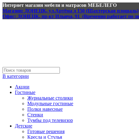
Интернет магазин мебели и матрасов МЕБЕЛЕГО
Магазин: ДОНЕЦК, ул.Артёма д 150 (Шахтерская площадь)
Офис: ДОНЕЦК, пр-кт Ильича, 91 (Временно работает по з
В категории
Акции
Гостиные
Журнальные столики
Модульные гостиные
Полки навесные
Стенки
Тумбы под телевизор
Детские
Готовые решения
Кресла и Стулья