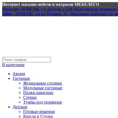
Интернет магазин мебели и матрасов МЕБЕЛЕГО
Магазин: ДОНЕЦК, ул.Артёма д 150 (Шахтерская площадь)
Офис: ДОНЕЦК, пр-кт Ильича, 91 (Временно работает по з
В категории
Акции
Гостиные
Журнальные столики
Модульные гостиные
Полки навесные
Стенки
Тумбы под телевизор
Детские
Готовые решения
Кресла и Стулья