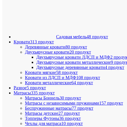
Садовая мебель
48 продукт
Кровати
313 продукт
Деревянные кровати
80 продукт
Двухъярусные кровати
20 продукт
Двухъярусные кровати ЛДСП и МДФ
2 проду
Двухъярусные кровати металлические
9 проду
Двухъярусные деревянные кровати
4 продукт
Кровати мягкие
58 продукт
Кровати из ЛДСП и МДФ
108 продукт
Кровати металлические
64 продукт
Разное
5 продукт
Матрасы
335 продукт
Матрасы Боннель
30 продукт
Матрасы с независимыми пружинами
157 продукт
Беспружинные матрасы
77 продукт
Матрасы детские
27 продукт
Топперы Футоны
36 продукт
Чехлы для матраса
10 продукт