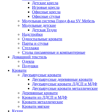
Детские кресла
Игровые кресла
Офисные кресла
Офисные стулья
Модульная система Город ф-ка SV Мебель
Модульные детские
Детская Тедди
Надстройки
Односпальные кровати
Парты и стулья
Стеллажи
Столы письменные и компьютерные
Домашний текстиль
Одеяла
Подушки
Кровати
Двухъярусные кровати
Двухъярусные деревянные кровати
Двухъярусные кровати ЛДСП и МДФ
Двухъярусные кровати металлические
Деревянные кровати
Кровати из ЛДСП и МДФ
Кровати металлические
Кровати мягкие
Кухни