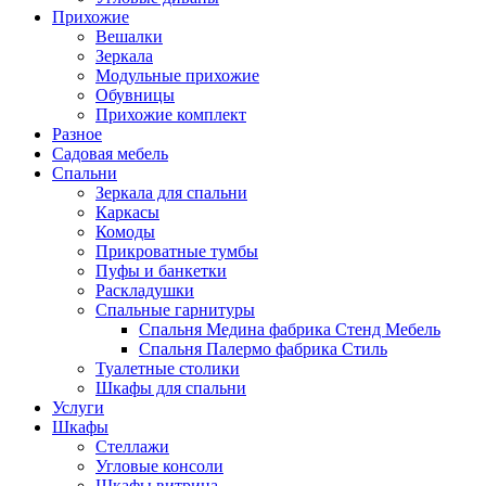
Прихожие
Вешалки
Зеркала
Модульные прихожие
Обувницы
Прихожие комплект
Разное
Садовая мебель
Спальни
Зеркала для спальни
Каркасы
Комоды
Прикроватные тумбы
Пуфы и банкетки
Раскладушки
Спальные гарнитуры
Спальня Медина фабрика Стенд Мебель
Спальня Палермо фабрика Стиль
Туалетные столики
Шкафы для спальни
Услуги
Шкафы
Стеллажи
Угловые консоли
Шкафы витрина