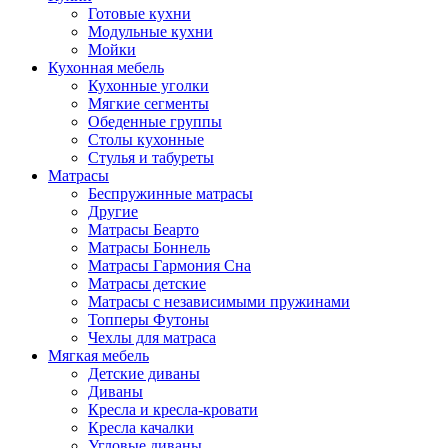
Готовые кухни
Модульные кухни
Мойки
Кухонная мебель
Кухонные уголки
Мягкие сегменты
Обеденные группы
Столы кухонные
Стулья и табуреты
Матрасы
Беспружинные матрасы
Другие
Матрасы Беарто
Матрасы Боннель
Матрасы Гармония Сна
Матрасы детские
Матрасы с независимыми пружинами
Топперы Футоны
Чехлы для матраса
Мягкая мебель
Детские диваны
Диваны
Кресла и кресла-кровати
Кресла качалки
Угловые диваны