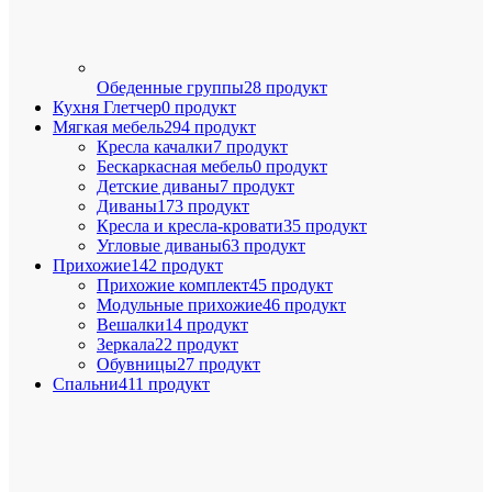
Обеденные группы
28 продукт
Кухня Глетчер
0 продукт
Мягкая мебель
294 продукт
Кресла качалки
7 продукт
Бескаркасная мебель
0 продукт
Детские диваны
7 продукт
Диваны
173 продукт
Кресла и кресла-кровати
35 продукт
Угловые диваны
63 продукт
Прихожие
142 продукт
Прихожие комплект
45 продукт
Модульные прихожие
46 продукт
Вешалки
14 продукт
Зеркала
22 продукт
Обувницы
27 продукт
Спальни
411 продукт