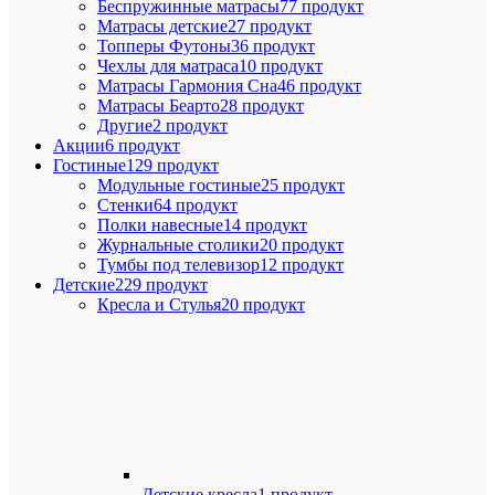
Беспружинные матрасы
77 продукт
Матрасы детские
27 продукт
Топперы Футоны
36 продукт
Чехлы для матраса
10 продукт
Матрасы Гармония Сна
46 продукт
Матрасы Беарто
28 продукт
Другие
2 продукт
Акции
6 продукт
Гостиные
129 продукт
Модульные гостиные
25 продукт
Стенки
64 продукт
Полки навесные
14 продукт
Журнальные столики
20 продукт
Тумбы под телевизор
12 продукт
Детские
229 продукт
Кресла и Стулья
20 продукт
Детские кресла
1 продукт