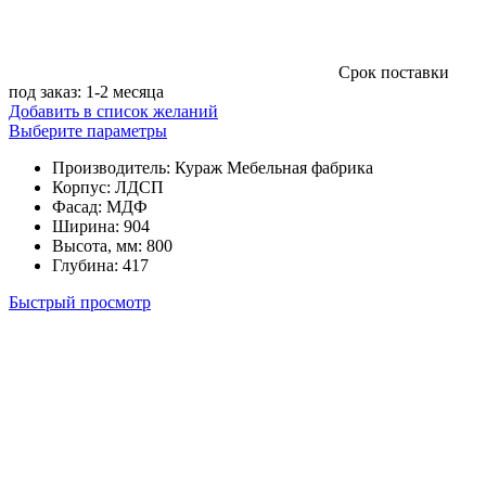
Cрок поставки
под заказ: 1-2 месяца
Добавить в список желаний
Этот
Выберите параметры
товар
Производитель
:
Кураж Мебельная фабрика
имеет
Корпус
:
ЛДСП
несколько
Фасад
:
МДФ
вариаций.
Ширина
:
904
Опции
Высота, мм
:
800
можно
Глубина
:
417
выбрать
на
Быстрый просмотр
странице
товара.