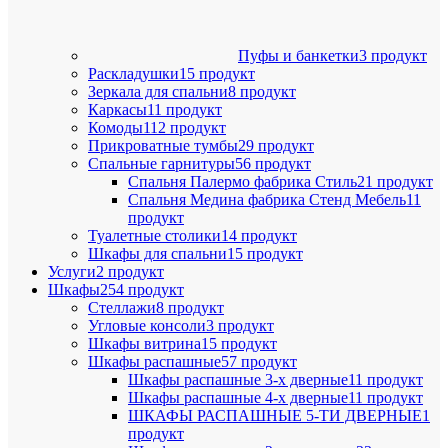
Пуфы и банкетки
3 продукт
Раскладушки
15 продукт
Зеркала для спальни
8 продукт
Каркасы
11 продукт
Комоды
112 продукт
Прикроватные тумбы
29 продукт
Спальные гарнитуры
56 продукт
Спальня Палермо фабрика Стиль
21 продукт
Спальня Медина фабрика Стенд Мебель
11
продукт
Туалетные столики
14 продукт
Шкафы для спальни
15 продукт
Услуги
2 продукт
Шкафы
254 продукт
Стеллажи
8 продукт
Угловые консоли
3 продукт
Шкафы витрина
15 продукт
Шкафы распашные
57 продукт
Шкафы распашные 3-х дверные
11 продукт
Шкафы распашные 4-х дверные
11 продукт
ШКАФЫ РАСПАШНЫЕ 5-ТИ ДВЕРНЫЕ
1
продукт