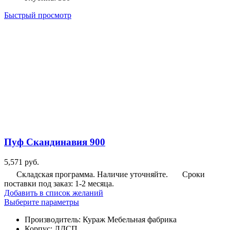
выбрать
Быстрый просмотр
на
странице
товара.
Пуф Скандинавия 900
5,571
руб.
Складская программа. Наличие уточняйте.
Сроки
поставки под заказ: 1-2 месяца.
Добавить в список желаний
Этот
Выберите параметры
товар
Производитель
:
Кураж Мебельная фабрика
имеет
Корпус
:
ЛДСП
несколько