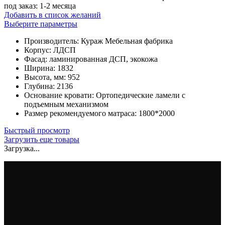
под заказ: 1-2 месяца
Добавить в список желаний
Этот
Выберите параметры
товар
Производитель
:
Кураж Мебельная фабрика
имеет
Корпус
:
ЛДСП
несколько
Фасад
:
ламинированная ДСП, экокожа
вариаций.
Ширина
:
1832
Опции
Высота, мм
:
952
можно
Глубина
:
2136
выбрать
Основание кровати
:
Ортопедические ламели с
на
подъемным механизмом
странице
Размер рекомендуемого матраса
:
1800*2000
товара.
Быстрый просмотр
Загрузить еще товары
Загрузка...