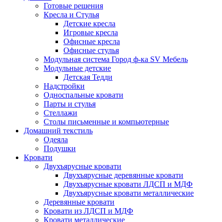
Готовые решения
Кресла и Стулья
Детские кресла
Игровые кресла
Офисные кресла
Офисные стулья
Модульная система Город ф-ка SV Мебель
Модульные детские
Детская Тедди
Надстройки
Односпальные кровати
Парты и стулья
Стеллажи
Столы письменные и компьютерные
Домашний текстиль
Одеяла
Подушки
Кровати
Двухъярусные кровати
Двухъярусные деревянные кровати
Двухъярусные кровати ЛДСП и МДФ
Двухъярусные кровати металлические
Деревянные кровати
Кровати из ЛДСП и МДФ
Кровати металлические