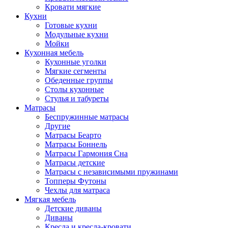
Кровати мягкие
Кухни
Готовые кухни
Модульные кухни
Мойки
Кухонная мебель
Кухонные уголки
Мягкие сегменты
Обеденные группы
Столы кухонные
Стулья и табуреты
Матрасы
Беспружинные матрасы
Другие
Матрасы Беарто
Матрасы Боннель
Матрасы Гармония Сна
Матрасы детские
Матрасы с независимыми пружинами
Топперы Футоны
Чехлы для матраса
Мягкая мебель
Детские диваны
Диваны
Кресла и кресла-кровати