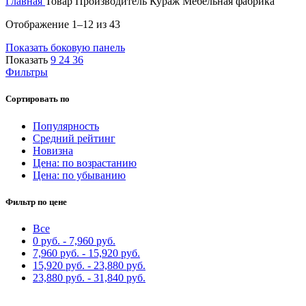
Главная
Товар Производитель
Кураж Мебельная фабрика
Сортировка:
Отображение 1–12 из 43
самые
Показать боковую панель
недавние
Показать
9
24
36
Фильтры
Сортировать по
Популярность
Средний рейтинг
Новизна
Цена: по возрастанию
Цена: по убыванию
Фильтр по цене
Все
0
руб.
-
7,960
руб.
7,960
руб.
-
15,920
руб.
15,920
руб.
-
23,880
руб.
23,880
руб.
-
31,840
руб.