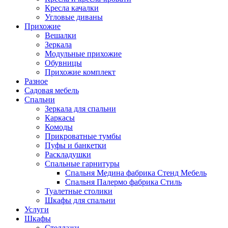
Кресла качалки
Угловые диваны
Прихожие
Вешалки
Зеркала
Модульные прихожие
Обувницы
Прихожие комплект
Разное
Садовая мебель
Спальни
Зеркала для спальни
Каркасы
Комоды
Прикроватные тумбы
Пуфы и банкетки
Раскладушки
Спальные гарнитуры
Спальня Медина фабрика Стенд Мебель
Спальня Палермо фабрика Стиль
Туалетные столики
Шкафы для спальни
Услуги
Шкафы
Стеллажи