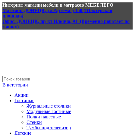
Интернет магазин мебели и матрасов МЕБЕЛЕГО
Магазин: ДОНЕЦК, ул.Артёма д 150 (Шахтерская
площадь)
Офис: ДОНЕЦК, пр-кт Ильича, 91 (Временно работает по
звонку)
В категории
Акции
Гостиные
Журнальные столики
Модульные гостиные
Полки навесные
Стенки
Тумбы под телевизор
Детские