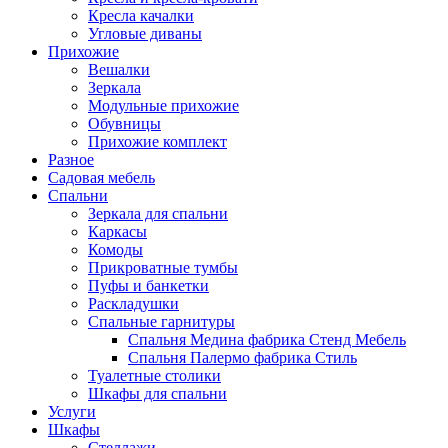
Кресла качалки
Угловые диваны
Прихожие
Вешалки
Зеркала
Модульные прихожие
Обувницы
Прихожие комплект
Разное
Садовая мебель
Спальни
Зеркала для спальни
Каркасы
Комоды
Прикроватные тумбы
Пуфы и банкетки
Раскладушки
Спальные гарнитуры
Спальня Медина фабрика Стенд Мебель
Спальня Палермо фабрика Стиль
Туалетные столики
Шкафы для спальни
Услуги
Шкафы
Стеллажи