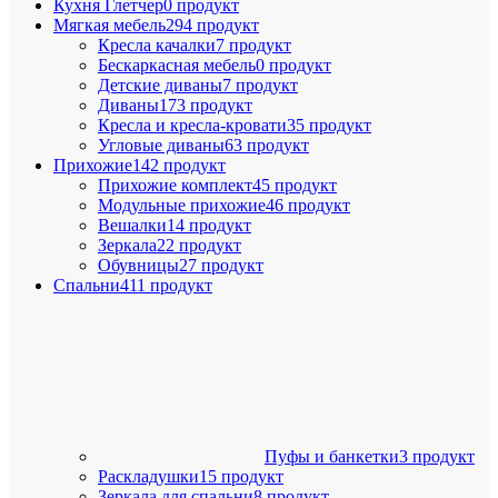
Кухня Глетчер
0 продукт
Мягкая мебель
294 продукт
Кресла качалки
7 продукт
Бескаркасная мебель
0 продукт
Детские диваны
7 продукт
Диваны
173 продукт
Кресла и кресла-кровати
35 продукт
Угловые диваны
63 продукт
Прихожие
142 продукт
Прихожие комплект
45 продукт
Модульные прихожие
46 продукт
Вешалки
14 продукт
Зеркала
22 продукт
Обувницы
27 продукт
Спальни
411 продукт
Пуфы и банкетки
3 продукт
Раскладушки
15 продукт
Зеркала для спальни
8 продукт