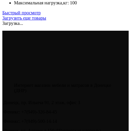
Максимальная нагрузка,кг
:
100
Быстрый просмотр
Загрузить еще товары
Загрузка...
Интернет магазин мебели и матрасов в Донецке
(ДНР)
Донецк, пр. Ильича 91, 2 этаж, офис 3
Феникс: +7(949)-326-84-45
Феникс: +7(949)-500-14-14
Донецк, ул. Артема д 150 (Шахтерская площадь)