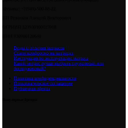
Феникс: +7(949)-500-88-22
ИП Резников Алексей Викторович
ОГРНИП 323930100115918
ИНН 930900120640
Виды и отличия матрасов
Спите комфортно на матрацах
Инструкция по эксплуатации матраса
Какой матрас лучше выбрать пружинный или
беспружинный?
Политика конфиденциальности
Пользовательское соглашение
Публичная оферта
Популярные бренды