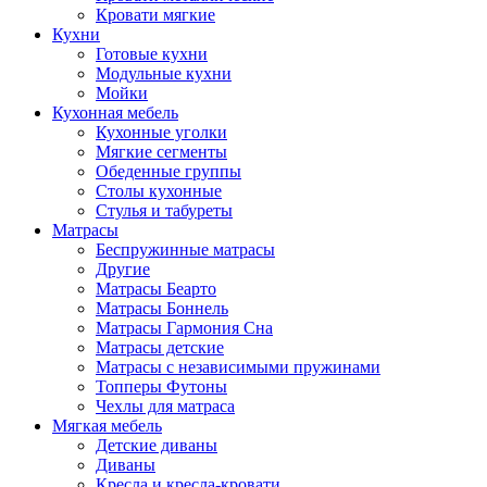
Кровати мягкие
Кухни
Готовые кухни
Модульные кухни
Мойки
Кухонная мебель
Кухонные уголки
Мягкие сегменты
Обеденные группы
Столы кухонные
Стулья и табуреты
Матрасы
Беспружинные матрасы
Другие
Матрасы Беарто
Матрасы Боннель
Матрасы Гармония Сна
Матрасы детские
Матрасы с независимыми пружинами
Топперы Футоны
Чехлы для матраса
Мягкая мебель
Детские диваны
Диваны
Кресла и кресла-кровати