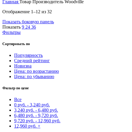
Главная
Товар Производитель
Woodville
Сортировка:
Отображение 1–12 из 32
самые
Показать боковую панель
недавние
Показать
9
24
36
Фильтры
Сортировать по
Популярность
Средний рейтинг
Новизна
Цена: по возрастанию
Цена: по убыванию
Фильтр по цене
Все
0
руб.
-
3,240
руб.
3,240
руб.
-
6,480
руб.
6,480
руб.
-
9,720
руб.
9,720
руб.
-
12,960
руб.
12,960
руб.
+