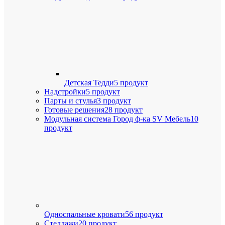
Детская Тедди
5 продукт
Надстройки
5 продукт
Парты и стулья
3 продукт
Готовые решения
28 продукт
Модульная система Город ф-ка SV Мебель
10
продукт
Односпальные кровати
56 продукт
Стеллажи
20 продукт