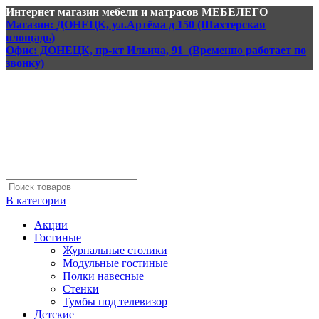
Интернет магазин мебели и матрасов МЕБЕЛЕГО
Магазин: ДОНЕЦК, ул.Артёма д 150 (Шахтерская
площадь)
Офис: ДОНЕЦК, пр-кт Ильича, 91 (Временно работает по
звонку)
В категории
Акции
Гостиные
Журнальные столики
Модульные гостиные
Полки навесные
Стенки
Тумбы под телевизор
Детские