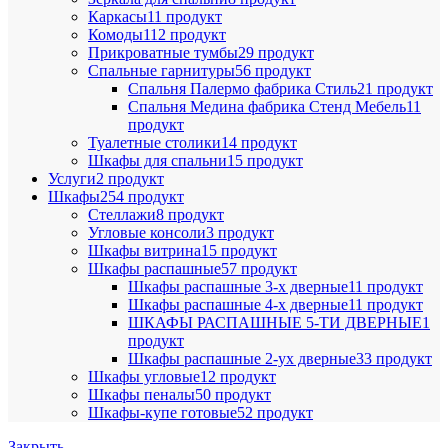
Каркасы
11 продукт
Комоды
112 продукт
Прикроватные тумбы
29 продукт
Спальные гарнитуры
56 продукт
Спальня Палермо фабрика Стиль
21 продукт
Спальня Медина фабрика Стенд Мебель
11
продукт
Туалетные столики
14 продукт
Шкафы для спальни
15 продукт
Услуги
2 продукт
Шкафы
254 продукт
Стеллажи
8 продукт
Угловые консоли
3 продукт
Шкафы витрина
15 продукт
Шкафы распашные
57 продукт
Шкафы распашные 3-х дверные
11 продукт
Шкафы распашные 4-х дверные
11 продукт
ШКАФЫ РАСПАШНЫЕ 5-ТИ ДВЕРНЫЕ
1
продукт
Шкафы распашные 2-ух дверные
33 продукт
Шкафы угловые
12 продукт
Шкафы пеналы
50 продукт
Шкафы-купе готовые
52 продукт
Закрыть