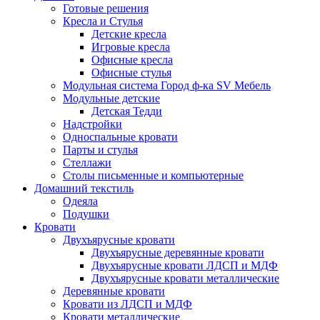
Готовые решения
Кресла и Стулья
Детские кресла
Игровые кресла
Офисные кресла
Офисные стулья
Модульная система Город ф-ка SV Мебель
Модульные детские
Детская Тедди
Надстройки
Односпальные кровати
Парты и стулья
Стеллажи
Столы письменные и компьютерные
Домашний текстиль
Одеяла
Подушки
Кровати
Двухъярусные кровати
Двухъярусные деревянные кровати
Двухъярусные кровати ЛДСП и МДФ
Двухъярусные кровати металлические
Деревянные кровати
Кровати из ЛДСП и МДФ
Кровати металлические