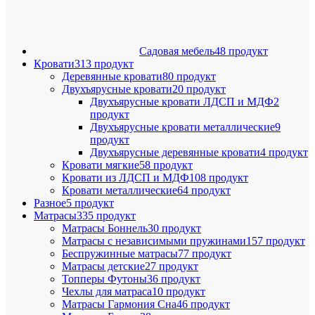
Садовая мебель
48 продукт
Кровати
313 продукт
Деревянные кровати
80 продукт
Двухъярусные кровати
20 продукт
Двухъярусные кровати ЛДСП и МДФ
2
продукт
Двухъярусные кровати металлические
9
продукт
Двухъярусные деревянные кровати
4 продукт
Кровати мягкие
58 продукт
Кровати из ЛДСП и МДФ
108 продукт
Кровати металлические
64 продукт
Разное
5 продукт
Матрасы
335 продукт
Матрасы Боннель
30 продукт
Матрасы с независимыми пружинами
157 продукт
Беспружинные матрасы
77 продукт
Матрасы детские
27 продукт
Топперы Футоны
36 продукт
Чехлы для матраса
10 продукт
Матрасы Гармония Сна
46 продукт