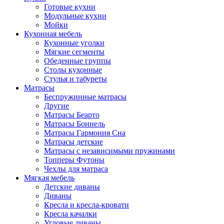
Готовые кухни
Модульные кухни
Мойки
Кухонная мебель
Кухонные уголки
Мягкие сегменты
Обеденные группы
Столы кухонные
Стулья и табуреты
Матрасы
Беспружинные матрасы
Другие
Матрасы Беарто
Матрасы Боннель
Матрасы Гармония Сна
Матрасы детские
Матрасы с независимыми пружинами
Топперы Футоны
Чехлы для матраса
Мягкая мебель
Детские диваны
Диваны
Кресла и кресла-кровати
Кресла качалки
Угловые диваны