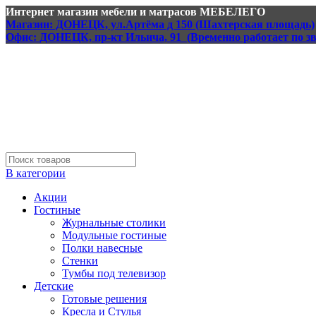
Интернет магазин мебели и матрасов МЕБЕЛЕГО
Магазин: ДОНЕЦК, ул.Артёма д 150 (Шахтерская площадь)
Офис: ДОНЕЦК, пр-кт Ильича, 91 (Временно работает по з
В категории
Акции
Гостиные
Журнальные столики
Модульные гостиные
Полки навесные
Стенки
Тумбы под телевизор
Детские
Готовые решения
Кресла и Стулья