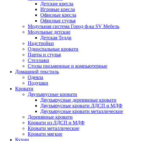
Детские кресла
Игровые кресла
Офисные кресла
Офисные стулья
Модульная система Город ф-ка SV Мебель
Модульные детские
Детская Тедди
Надстройки
Односпальные кровати
Парты и стулья
Стеллажи
Столы письменные и компьютерные
Домашний текстиль
Одеяла
Подушки
Кровати
Двухъярусные кровати
Двухъярусные деревянные кровати
Двухъярусные кровати ЛДСП и МДФ
Двухъярусные кровати металлические
Деревянные кровати
Кровати из ЛДСП и МДФ
Кровати металлические
Кровати мягкие
Кухни