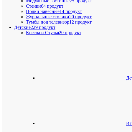
Модульные гостиные
25 продукт
Стенки
64 продукт
Полки навесные
14 продукт
Журнальные столики
20 продукт
Тумбы под телевизор
12 продукт
Детские
229 продукт
Кресла и Стулья
20 продукт
Де
Иг