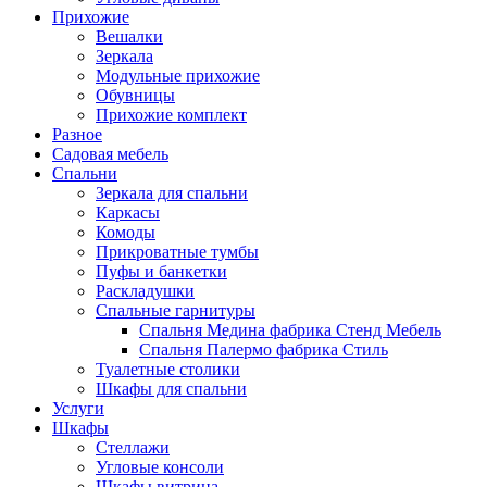
Прихожие
Вешалки
Зеркала
Модульные прихожие
Обувницы
Прихожие комплект
Разное
Садовая мебель
Спальни
Зеркала для спальни
Каркасы
Комоды
Прикроватные тумбы
Пуфы и банкетки
Раскладушки
Спальные гарнитуры
Спальня Медина фабрика Стенд Мебель
Спальня Палермо фабрика Стиль
Туалетные столики
Шкафы для спальни
Услуги
Шкафы
Стеллажи
Угловые консоли
Шкафы витрина