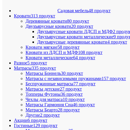
Садовая мебель
48 продукт
Кровати
313 продукт
Деревянные кровати
80 продукт
Двухъярусные кровати
20 продукт
Двухъярусные кровати ЛДСП и МДФ
2 проду
Двухъярусные кровати металлические
9 проду
Двухъярусные деревянные кровати
4 продукт
Кровати мягкие
58 продукт
Кровати из ЛДСП и МДФ
108 продукт
Кровати металлические
64 продукт
Разное
5 продукт
Матрасы
335 продукт
Матрасы Боннель
30 продукт
Матрасы с независимыми пружинами
157 продукт
Беспружинные матрасы
77 продукт
Матрасы детские
27 продукт
Топперы Футоны
36 продукт
Чехлы для матраса
10 продукт
Матрасы Гармония Сна
46 продукт
Матрасы Беарто
28 продукт
Другие
2 продукт
Акции
6 продукт
Гостиные
129 продукт