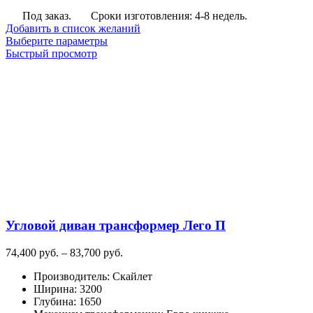
Под заказ.
Сроки изготовления: 4-8 недель.
Добавить в список желаний
Этот
Выберите параметры
товар
Быстрый просмотр
имеет
несколько
вариаций.
Опции
можно
выбрать
на
странице
товара.
Угловой диван трансформер Лего П
Диапазон
74,400
руб.
–
83,700
руб.
цен:
Производитель
:
Скайлет
74,400
Ширина
:
3200
руб.
Глубина
:
1650
–