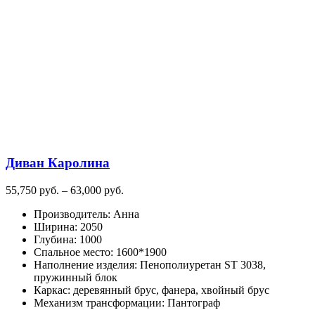
несколько
вариаций.
Опции
можно
выбрать
на
странице
товара.
Диван Каролина
Диапазон
55,750
руб.
–
63,000
руб.
цен:
Производитель
:
Анна
55,750
Ширина
:
2050
руб.
Глубина
:
1000
–
Спальное место
:
1600*1900
63,000
Наполнение изделия
:
Пенополиуретан ST 3038,
руб.
пружинный блок
Каркас
:
деревянный брус, фанера, хвойный брус
Механизм трансформации
:
Пантограф