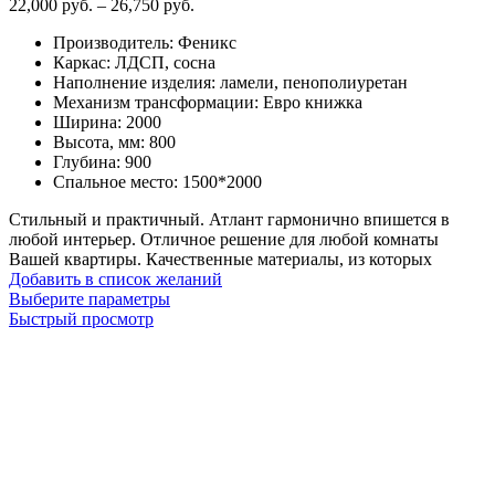
Диапазон
22,000
руб.
–
26,750
руб.
цен:
Производитель
:
Феникс
22,000
Каркас
:
ЛДСП, сосна
руб.
Наполнение изделия
:
ламели, пенополиуретан
–
Механизм трансформации
:
Евро книжка
26,750
Ширина
:
2000
руб.
Высота, мм
:
800
Глубина
:
900
Спальное место
:
1500*2000
Стильный и практичный. Атлант гармонично впишется в
любой интерьер. Отличное решение для любой комнаты
Вашей квартиры. Качественные материалы, из которых
Добавить в список желаний
Этот
Выберите параметры
товар
Быстрый просмотр
имеет
несколько
вариаций.
Опции
можно
выбрать
на
странице