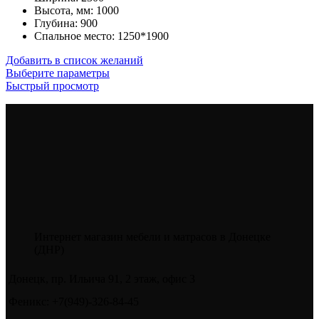
Высота, мм
:
1000
Глубина
:
900
Спальное место
:
1250*1900
Добавить в список желаний
Этот
Выберите параметры
товар
Быстрый просмотр
имеет
несколько
вариаций.
Опции
можно
выбрать
на
странице
товара.
Интернет магазин мебели и матрасов в Донецке
(ДНР)
Донецк, пр. Ильича 91, 2 этаж, офис 3
Феникс: +7(949)-326-84-45