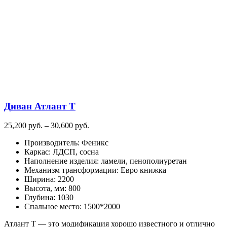
вариаций.
Опции
можно
выбрать
на
странице
товара.
Диван Атлант Т
Диапазон
25,200
руб.
–
30,600
руб.
цен:
Производитель
:
Феникс
25,200
Каркас
:
ЛДСП, сосна
руб.
Наполнение изделия
:
ламели, пенополиуретан
–
Механизм трансформации
:
Евро книжка
30,600
Ширина
:
2200
руб.
Высота, мм
:
800
Глубина
:
1030
Спальное место
:
1500*2000
Атлант Т — это модификация хорошо известного и отлично