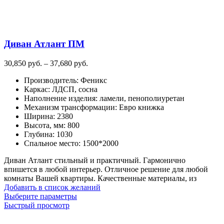
товара.
Диван Атлант ПМ
Диапазон
30,850
руб.
–
37,680
руб.
цен:
Производитель
:
Феникс
30,850
Каркас
:
ЛДСП, сосна
руб.
Наполнение изделия
:
ламели, пенополиуретан
–
Механизм трансформации
:
Евро книжка
37,680
Ширина
:
2380
руб.
Высота, мм
:
800
Глубина
:
1030
Спальное место
:
1500*2000
Диван Атлант стильный и практичный. Гармонично
впишется в любой интерьер. Отличное решение для любой
комнаты Вашей квартиры. Качественные материалы, из
Добавить в список желаний
Этот
Выберите параметры
товар
Быстрый просмотр
имеет
несколько