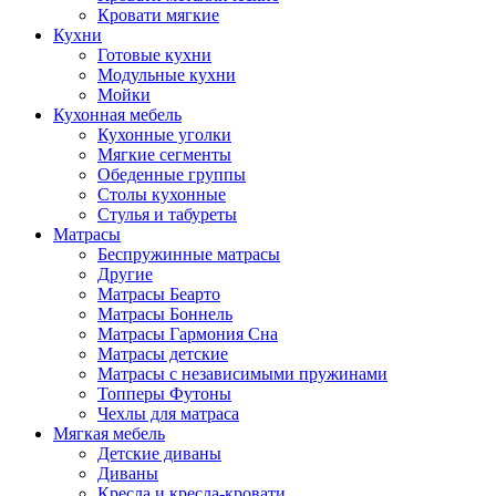
Кровати мягкие
Кухни
Готовые кухни
Модульные кухни
Мойки
Кухонная мебель
Кухонные уголки
Мягкие сегменты
Обеденные группы
Столы кухонные
Стулья и табуреты
Матрасы
Беспружинные матрасы
Другие
Матрасы Беарто
Матрасы Боннель
Матрасы Гармония Сна
Матрасы детские
Матрасы с независимыми пружинами
Топперы Футоны
Чехлы для матраса
Мягкая мебель
Детские диваны
Диваны
Кресла и кресла-кровати