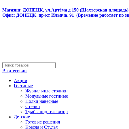
Интернет магазин мебели и матрасов МЕБЕЛЕГО
Магазин: ДОНЕЦК, ул.Артёма д 150 (Шахтерская площадь)
Офис: ДОНЕЦК, пр-кт Ильича, 91 (Временно работает по з
В категории
Акции
Гостиные
Журнальные столики
Модульные гостиные
Полки навесные
Стенки
Тумбы под телевизор
Детские
Готовые решения
Кресла и Стулья