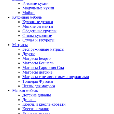
Готовые кухни
Модульные кухни
Мойки
Кухонная мебель
Кухонные уголки
Мягкие сегменты
Обеденные группы
Столы кухонные
Стулья и табуреты
Матрасы
Беспружинные матрасы
Другие
Матрасы Беарто
Матрасы Боннель
Матрасы Гармония Сна
Матрасы детские
Матрасы с независимыми пружинами
Топперы Футоны
Чехлы для матраса
Мягкая мебель
Детские диваны
Диваны
Кресла и кресла-кровати
Кресла качалки
Угловые диваны