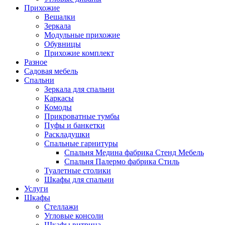
Прихожие
Вешалки
Зеркала
Модульные прихожие
Обувницы
Прихожие комплект
Разное
Садовая мебель
Спальни
Зеркала для спальни
Каркасы
Комоды
Прикроватные тумбы
Пуфы и банкетки
Раскладушки
Спальные гарнитуры
Спальня Медина фабрика Стенд Мебель
Спальня Палермо фабрика Стиль
Туалетные столики
Шкафы для спальни
Услуги
Шкафы
Стеллажи
Угловые консоли
Шкафы витрина