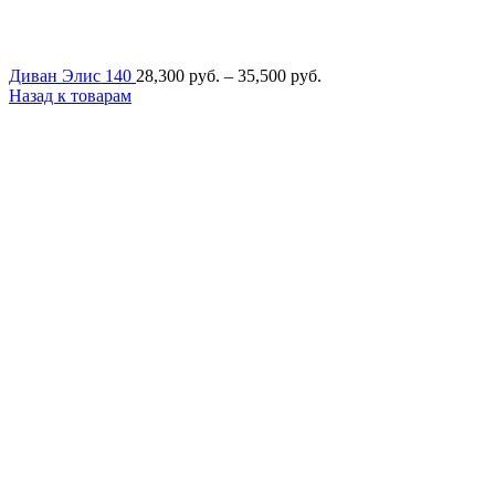
Диапазон
Диван Элис 140
28,300
руб.
–
35,500
руб.
цен:
Назад к товарам
28,300
руб.
–
35,500
руб.