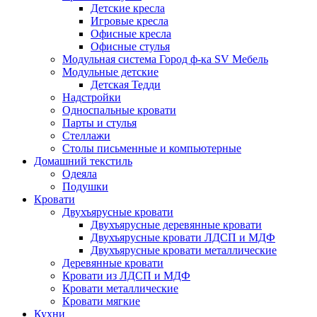
Детские кресла
Игровые кресла
Офисные кресла
Офисные стулья
Модульная система Город ф-ка SV Мебель
Модульные детские
Детская Тедди
Надстройки
Односпальные кровати
Парты и стулья
Стеллажи
Столы письменные и компьютерные
Домашний текстиль
Одеяла
Подушки
Кровати
Двухъярусные кровати
Двухъярусные деревянные кровати
Двухъярусные кровати ЛДСП и МДФ
Двухъярусные кровати металлические
Деревянные кровати
Кровати из ЛДСП и МДФ
Кровати металлические
Кровати мягкие
Кухни