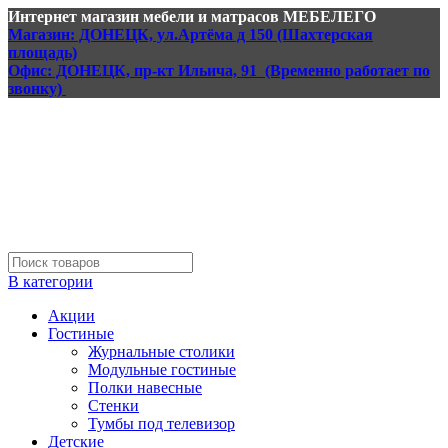
Интернет магазин мебели и матрасов МЕБЕЛЕГО
Магазин: ДОНЕЦК, ул.Артёма д 150 (Шахтерская
площадь)
Офис: ДОНЕЦК, пр-кт Ильича, 91 (Временно работает по
звонку)
В категории
Акции
Гостиные
Журнальные столики
Модульные гостиные
Полки навесные
Стенки
Тумбы под телевизор
Детские