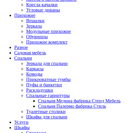
Кресла качалки
Угловые диваны
Прихожие
Вешалки
Зеркала
Модульные прихожие
Обувницы
Прихожие комплект
Разное
Садовая мебель
Спальни
Зеркала для спальни
Каркасы
Комоды
Прикроватные тумбы
Пуфы и банкетки
Раскладушки
Спальные гарнитуры
Спальня Медина фабрика Стенд Мебель
Спальня Палермо фабрика Стиль
Туалетные столики
Шкафы для спальни
Услуги
Шкафы
Стеллажи