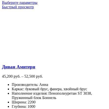
Этот
Выберите параметры
товар
Быстрый просмотр
имеет
несколько
вариаций.
Опции
можно
выбрать
на
странице
товара.
Диван Амитерн
Диапазон
45,200
руб.
–
52,500
руб.
цен:
Производитель
:
Анна
45,200
Каркас
:
буковый брус, фанера, хвойный брус
руб.
Наполнение изделия
:
Пенополиуретан ST 3038,
–
Пружинный блок Боннель
52,500
Ширина
:
2200
руб.
Глубина
:
1000