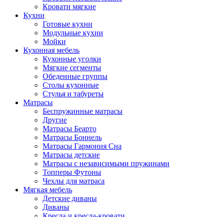
Кровати мягкие
Кухни
Готовые кухни
Модульные кухни
Мойки
Кухонная мебель
Кухонные уголки
Мягкие сегменты
Обеденные группы
Столы кухонные
Стулья и табуреты
Матрасы
Беспружинные матрасы
Другие
Матрасы Беарто
Матрасы Боннель
Матрасы Гармония Сна
Матрасы детские
Матрасы с независимыми пружинами
Топперы Футоны
Чехлы для матраса
Мягкая мебель
Детские диваны
Диваны
Кресла и кресла-кровати