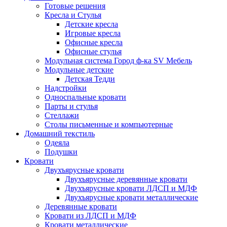
Готовые решения
Кресла и Стулья
Детские кресла
Игровые кресла
Офисные кресла
Офисные стулья
Модульная система Город ф-ка SV Мебель
Модульные детские
Детская Тедди
Надстройки
Односпальные кровати
Парты и стулья
Стеллажи
Столы письменные и компьютерные
Домашний текстиль
Одеяла
Подушки
Кровати
Двухъярусные кровати
Двухъярусные деревянные кровати
Двухъярусные кровати ЛДСП и МДФ
Двухъярусные кровати металлические
Деревянные кровати
Кровати из ЛДСП и МДФ
Кровати металлические